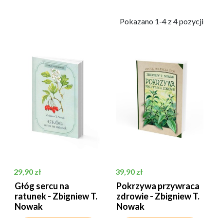
            Pokazano 1-4 z 4 pozycji

Cena
Cena
29,90 zł
39,90 zł
Głóg sercu na
Pokrzywa przywraca
ratunek - Zbigniew T.
zdrowie - Zbigniew T.
Nowak
Nowak