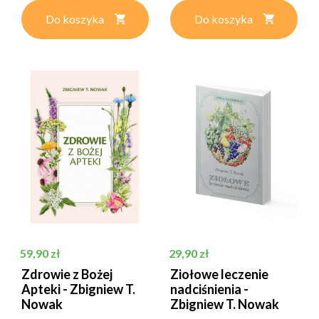
Do koszyka
Do koszyka
Cena
Cena
59,90 zł
29,90 zł
Zdrowie z Bożej
Ziołowe leczenie
Apteki - Zbigniew T.
nadciśnienia -
Nowak
Zbigniew T. Nowak