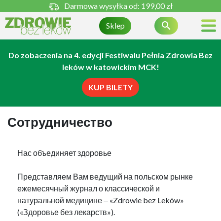
Darmowa wysyłka od:
199,00 zł

Sklep
Do zobaczenia na 4. edycji Festiwalu Pełnia Zdrowia Bez
leków w katowickim MCK!
KUP BILETY
Сотрудничество
Нас объединяет здоровье
Представляем Вам ведущий на польском рынке
ежемесячный журнал о классической и
натуральной медицине ‒ «Zdrowie bez Leków»
(«Здоровье без лекарств»).