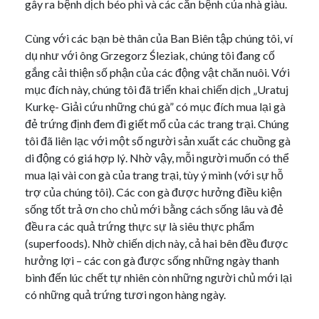
gây ra bệnh dịch béo phì và các căn bệnh của nhà giàu.
Cùng với các bạn bè thân của Ban Biên tập chúng tôi, ví
dụ như với ông Grzegorz Śleziak, chúng tôi đang cố
gắng cải thiện số phận của các động vật chăn nuôi. Với
mục đích này, chúng tôi đã triển khai chiến dịch „Uratuj
Kurkę- Giải cứu những chú gà” có mục đích mua lại gà
đẻ trứng định đem đi giết mổ của các trang trại. Chúng
tôi đã liên lạc với một số người sản xuất các chuồng gà
di động có giá hợp lý. Nhờ vậy, mỗi người muốn có thể
mua lại vài con gà của trang trại, tùy ý mình (với sự hỗ
trợ của chúng tôi). Các con gà được hưởng điều kiện
sống tốt trả ơn cho chủ mới bằng cách sống lâu và đẻ
đều ra các quả trứng thực sự là siêu thực phẩm
(superfoods). Nhờ chiến dịch này, cả hai bên đều được
hưởng lợi – các con gà được sống những ngày thanh
bình đến lúc chết tự nhiên còn những người chủ mới lại
có những quả trứng tươi ngon hàng ngày.