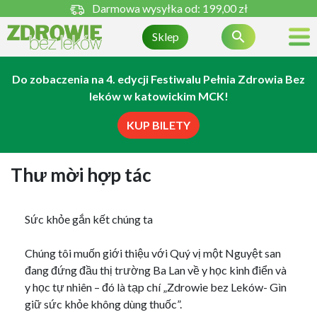
Darmowa wysyłka od:
199,00 zł

Sklep
Do zobaczenia na 4. edycji Festiwalu Pełnia Zdrowia Bez
leków w katowickim MCK!
KUP BILETY
Thư mời hợp tác
Sức khỏe gắn kết chúng ta
Chúng tôi muốn giới thiệu với Quý vị một Nguyệt san
đang đứng đầu thị trường Ba Lan về y học kinh điển và
y học tự nhiên – đó là tạp chí „Zdrowie bez Leków- Gìn
giữ sức khỏe không dùng thuốc”.