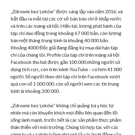
„Zdrowie bez Leków” được sáng lập vào năm 2016, và
bắt đầu ra mắt tại các cơ sở bán báo chí ở khắp nước
và trên các mạng xã hội. Hiện tại, lượng phát hành của
tạp chí dao động trong khoảng 67 000 bản, còn lượng
bán một tháng trung bình là khoảng 40 000 bản.
Khoảng 4000 Độc giả đang đăng ký mua dài hạn tạp
chí của chúng tôi. Profile của tạp chí trên mạng xã hội
Facebook thu hút được gần 100 000 những người sử
dụng tích cực, còn trên kênh YouTube – có hơn 41 000
người. Số người theo dõi tạp chí trên Facebook vượt
quá con số 1 000 000, còn số người xem các tin trung
bình là khoảng 200 000.
„Zdrowie bez Leków” không chỉ quảng bá y học tự
nhiên mà còn khuyến khích mọi điều liên quan đến lối
sống lành mạnh, trước hết là các sản phẩm thực phẩm
thân thiện với môi trường. Chúng tôi hợp tác với các
công ty và cá nhân (cũng như mô tả các hoạt động của