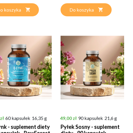
o koszyka
Do koszyka
Cena
zł
60 kapsułek
16,35 g
49,00 zł
90 kapsułek
21,6 g
nk - suplement diety
Pyłek Sosny - suplement
 kapsułek - RawForest
diety - 90 kapsułek -