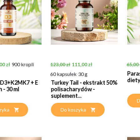
tawowa
na
Cena podstawowa
Cena
Cena 
00 zł
900 kropli
111,00 zł
123,00 zł
65,00 
Para
60 kapsułek
30 g
diety
 D3+K2MK7 + E
Turkey Tail - ekstrakt 50%
 - 30 ml
polisacharydów -
suplement...
D
zyka
Do koszyka