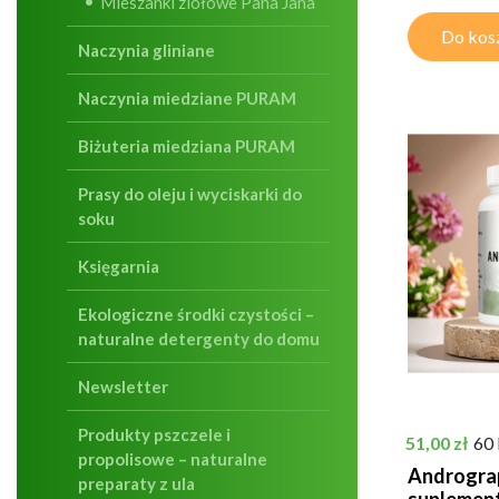
Mieszanki ziołowe Pana Jana
Do kos
Naczynia gliniane
Naczynia miedziane PURAM
Biżuteria miedziana PURAM
Prasy do oleju i wyciskarki do
soku
Księgarnia
Ekologiczne środki czystości –
naturalne detergenty do domu
Newsletter
Produkty pszczele i
Cena
51,00 zł
60 
propolisowe – naturalne
Andrograp
preparaty z ula
suplement