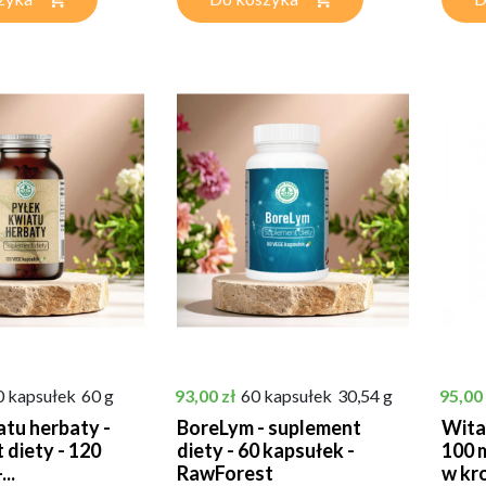
Cena
Cena
0 kapsułek
60 g
93,00 zł
60 kapsułek
30,54 g
95,00 
atu herbaty -
BoreLym - suplement
Wita
 diety - 120
diety - 60 kapsułek -
100 
..
RawForest
w kr