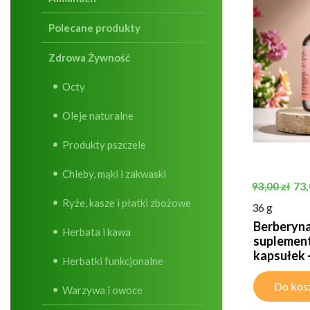
Polecane produkty
Zdrowa Żywność
Octy
Oleje naturalne
Produkty pszczele
Chleby, mąki i zakwaski
Cena pods
Ce
73,
93,00 zł
Ryże, kasze i płatki zbożowe
36 g
Berberyna
Herbata i kawa
suplement
kapsułek -.
Herbatki funkcjonalne
Do kos
Warzywa i owoce