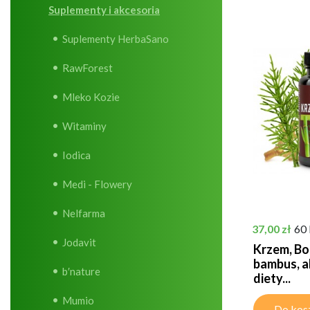
Suplementy i akcesoria
Suplementy HerbaSano
RawForest
Mleko Kozie
Witaminy
Iodica
Medi - Flowery
Nelfarma
Cena
37,00 zł
60
Jodavit
Krzem, Bor
bambus, a
b′nature
diety...
Mumio
Do kos