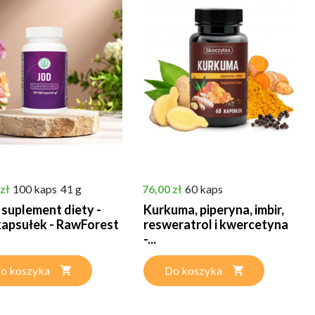
Cena
zł
100 kaps
41 g
76,00 zł
60 kaps
 suplement diety -
Kurkuma, piperyna, imbir,
kapsułek - RawForest
resweratrol i kwercetyna
-...
o koszyka
Do koszyka