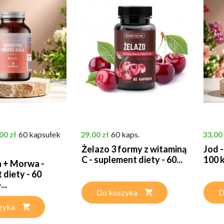
tawowa
na
Cena
Cena
00 zł
60 kapsułek
29,00 zł
60 kaps.
33,00 
Żelazo 3 formy z witaminą
Jod -
C - suplement diety - 60...
100 
 + Morwa -
 diety - 60
..
Do koszyka
D
zyka