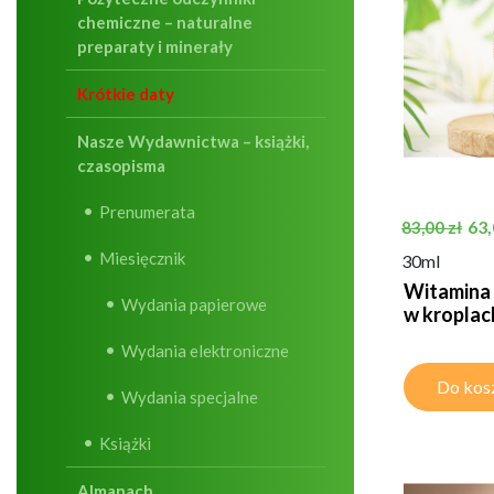
chemiczne – naturalne
preparaty i minerały
Krótkie daty
Nasze Wydawnictwa – książki,
czasopisma
Prenumerata
Cena pods
Ce
63,
83,00 zł
Miesięcznik
30ml
Witamina
Wydania papierowe
w kroplach
Wydania elektroniczne
Do kos
Wydania specjalne
Książki
Almanach