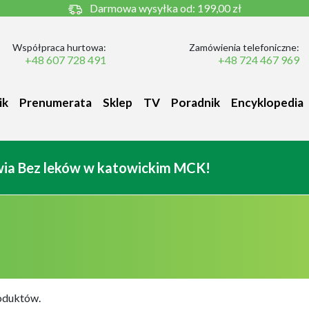
Darmowa wysyłka od:
199,00 zł
Współpraca hurtowa:
Zamówienia telefoniczne:
+48 607 728 491
+48 724 467 969
ik
Prenumerata
Sklep
TV
Poradnik
Encyklopedia
owia Bez leków w katowickim MCK!
oduktów.