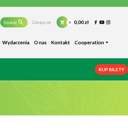

0,00 zł
Szukaj
Zaloguj się
0
Wydarzenia
O nas
Kontakt
Cooperation
KUP BILETY