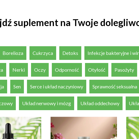
jdź suplement na Twoje dolegliwo
Borelioza
Cukrzyca
Detoks
Infekcje bakteryjne i w
za
Nerki
Oczy
Odporność
Otyłość
Pasożyty
ja
Sen
Serce i układ naczyniowy
Sprawność seksualna
czowy
Układ nerwowy i mózg
Układ oddechowy
Ukła