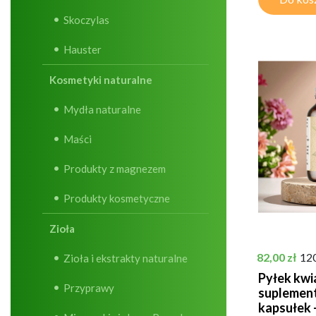
Skoczylas
Hauster
Kosmetyki naturalne
Mydła naturalne
Maści
Produkty z magnezem
Produkty kosmetyczne
Zioła
Cena
82,00 zł
12
Zioła i ekstrakty naturalne
Pyłek kwi
Przyprawy
suplement
kapsułek -.