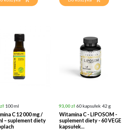
Cena
zł
100 ml
93,00 zł
60 kapsułek
42 g
mina C 12 000 mg /
Witamina C - LIPOSOM -
ml – suplement diety
suplement diety - 60 VEGE
oplach
kapsułek...