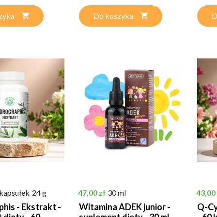
zyka
Do koszyka
D
Cena
Cena
kapsułek
24 g
47,00 zł
30 ml
43,00 
his - Ekstrakt -
Witamina ADEK junior -
Q-Cy
 diety - 60
suplement diety - 30 ml -
- 60