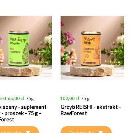
podstawowa
Cena
Cena
65,00 zł
75g
102,00 zł
75 g
 zł
k sosny - suplement
Grzyb REISHI - ekstrakt -
 - proszek - 75 g -
RawForest
orest
o koszyka
Do koszyka