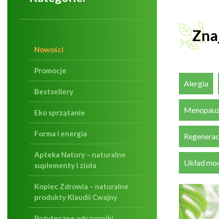
Zna
Nowości
Promocje
Alergia
Bestsellery
Menopau
Eko sprzątanie
Forma i energia
Regenerac
Apteka Natury – naturalne
Układ mo
suplementy i zioła
Kopiec Zdrowia – naturalne
produkty Klaudii Cwajny
Pożyteczne odczynniki