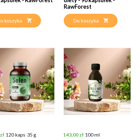
RawForest
o koszyka
Do koszyka
Cena
zł
120 kaps
35 g
143,00 zł
100 ml