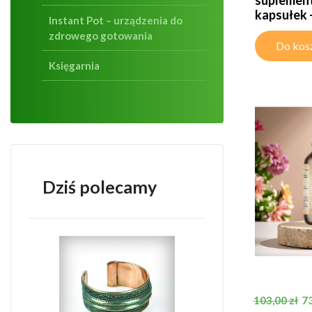
kapsułek -.
Instant Pot – urządzenia do
zdrowego gotowania
Do kos
Księgarnia
Dziś polecamy
Cena pods
C
73
103,00 zł