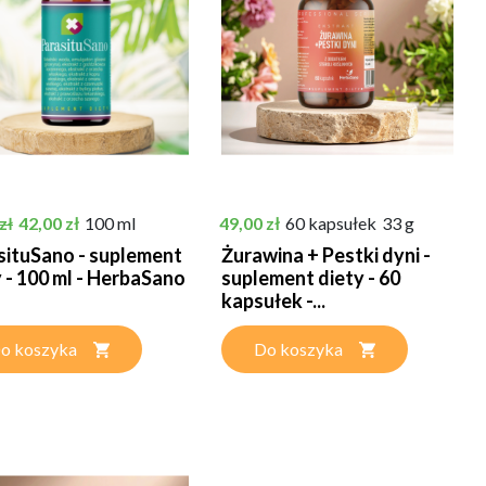
podstawowa
Cena
Cena
42,00 zł
100 ml
49,00 zł
60 kapsułek
33 g
zł
situSano - suplement
Żurawina + Pestki dyni -
 - 100 ml - HerbaSano
suplement diety - 60
kapsułek -...
o koszyka
Do koszyka