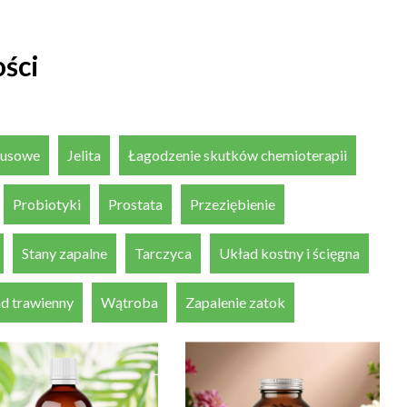
ści
irusowe
Jelita
Łagodzenie skutków chemioterapii
Probiotyki
Prostata
Przeziębienie
Stany zapalne
Tarczyca
Układ kostny i ścięgna
d trawienny
Wątroba
Zapalenie zatok