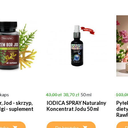
Cena podstawowa
Cena
Cena 
 kaps
38,70 zł
50 ml
43,00 zł
103,00
, Jod - skrzyp,
IODICA SPRAY Naturalny
Pyłe
lgi - suplement
Koncentrat Jodu 50 ml
diety
RawF
zyka
Do koszyka
D