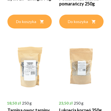
pomarańczy 250g
Do koszyka
Do koszyka
Cena
Cena
18,50 zł
250 g
23,50 zł
250 g
Tarnina owoc tarniny
Lukrecja korzeń 250g