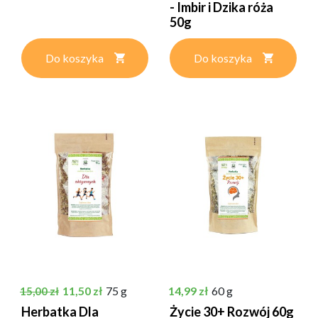
- Imbir i Dzika róża
50g
Do koszyka
Do koszyka
Cena podstawowa
Cena
Cena
11,50 zł
75 g
14,99 zł
60 g
15,00 zł
Herbatka Dla
Życie 30+ Rozwój 60g