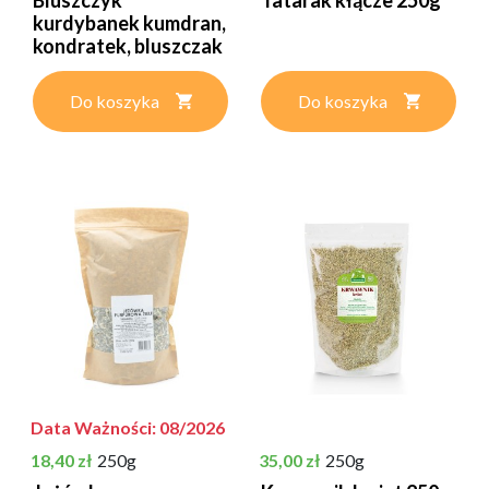
kurdybanek kumdran,
kondratek, bluszczak
i...
Do koszyka
Do koszyka
Data Ważności: 08/2026
Cena
Cena
18,40 zł
250g
35,00 zł
250g