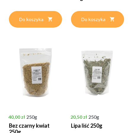
Do koszyka
Do koszyka
Cena
Cena
40,00 zł
250g
20,50 zł
250g
Bez czarny kwiat
Lipa liść 250g
250g