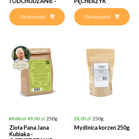
I ODCHUDZANIE -
PĘCHERZYK
250g
ŻÓŁCIOWY - 250g
Do koszyka
Do koszyka
Cena podstawowa
Cena
Cena
49,00 zł
250g
28,00 zł
250g
69,00 zł
Zioła Pana Jana
Mydlnica korzeń 250g
Kubiaka -