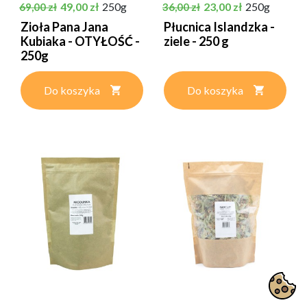
Cena podstawowa
Cena
Cena podstawowa
Cena
49,00 zł
250g
23,00 zł
250g
69,00 zł
36,00 zł
Zioła Pana Jana
Płucnica Islandzka -
Kubiaka - OTYŁOŚĆ -
ziele - 250 g
250g
Do koszyka
Do koszyka