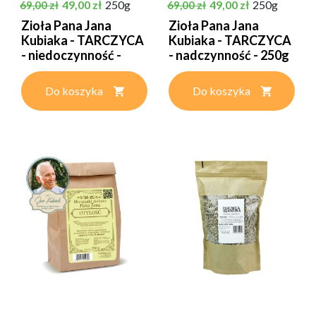
Cena podstawowa
Cena
Cena podstawowa
Cena
49,00 zł
250g
49,00 zł
250g
69,00 zł
69,00 zł
Zioła Pana Jana
Zioła Pana Jana
Kubiaka - TARCZYCA
Kubiaka - TARCZYCA
- niedoczynność -
- nadczynność - 250g
250g
Do koszyka
Do koszyka