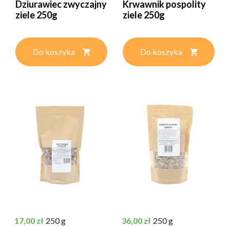
Dziurawiec zwyczajny
Krwawnik pospolity
ziele 250g
ziele 250g
Do koszyka
Do koszyka
Cena
Cena
17,00 zł
250 g
36,00 zł
250 g