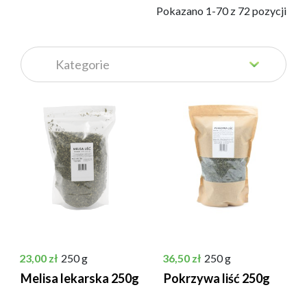
            Pokazano 1-70 z 72 pozycji

Cena
Cena
23,00 zł
250 g
36,50 zł
250 g
Melisa lekarska 250g
Pokrzywa liść 250g