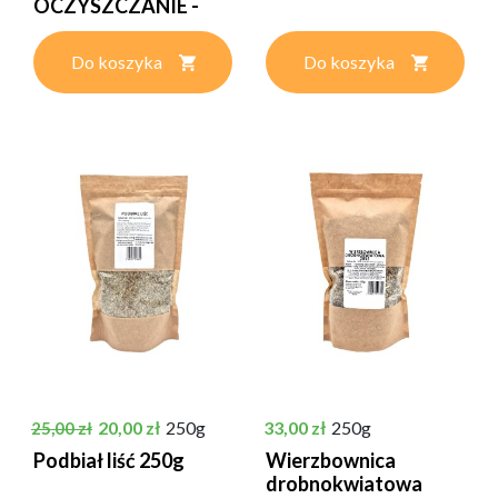
OCZYSZCZANIE -
250g
Do koszyka
Do koszyka
Cena podstawowa
Cena
Cena
20,00 zł
250g
33,00 zł
250g
25,00 zł
Podbiał liść 250g
Wierzbownica
drobnokwiatowa