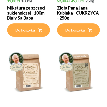
Cena
Cena podstawowa
Cena
39,00 zł
100ml
49,00 zł
250g
69,00 zł
Mikstura ze szczeci
Zioła Pana Jana
sukienniczej - 100ml -
Kubiaka - CUKRZYCA
Biały SaiBaba
- 250g
Do koszyka
Do koszyka