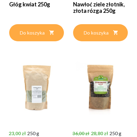
Głóg kwiat 250g
Nawłoć ziele złotnik,
złota rózga 250g
Do koszyka
Do koszyka
Cena
Cena podstawowa
Cena
23,00 zł
250 g
28,80 zł
250 g
36,00 zł