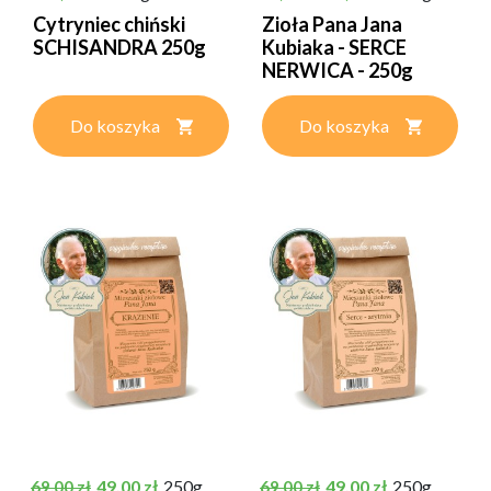
Cytryniec chiński
Zioła Pana Jana
SCHISANDRA 250g
Kubiaka - SERCE
NERWICA - 250g
Do koszyka
Do koszyka
Cena podstawowa
Cena
Cena podstawowa
Cena
49,00 zł
250g
49,00 zł
250g
69,00 zł
69,00 zł