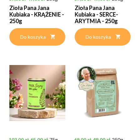
Zioła Pana Jana
Zioła Pana Jana
Kubiaka - KRĄŻENIE -
Kubiaka - SERCE-
250g
ARYTMIA - 250g
Do koszyka
Do koszyka
Cena podstawowa
Cena
Cena podstawowa
Cena
65,00 zł
75g
49,00 zł
250g
103,00 zł
69,00 zł