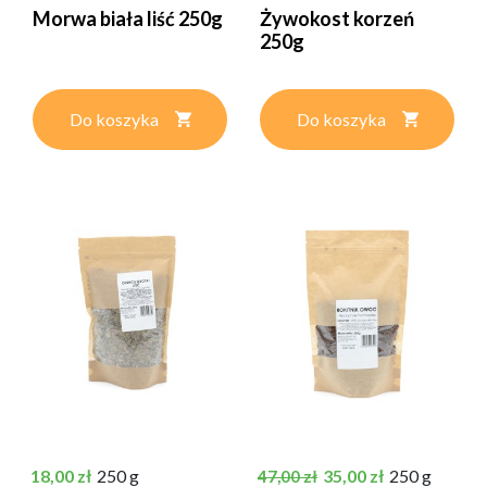
Morwa biała liść 250g
Żywokost korzeń
250g
Do koszyka
Do koszyka
Cena
Cena podstawowa
Cena
18,00 zł
250 g
35,00 zł
250 g
47,00 zł