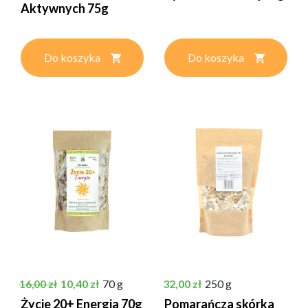
Aktywnych 75g
Do koszyka
Do koszyka
Cena podstawowa
Cena
Cena
10,40 zł
70 g
32,00 zł
250 g
16,00 zł
Życie 20+ Energia 70g
Pomarańcza skórka