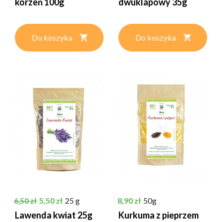
korzeń 100g
dwuklapowy 35g
Do koszyka
Do koszyka
Cena podstawowa
Cena
Cena
5,50 zł
25 g
8,90 zł
50g
6,50 zł
Lawenda kwiat 25g
Kurkuma z pieprzem