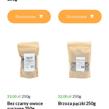
Do koszyka
Do koszyka
Cena
Cena
33,00 zł
250g
32,00 zł
250g
Bez czarny owoce
Brzoza pączki 250g
suszone 250g