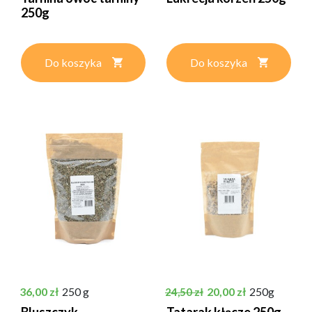
250g
Do koszyka
Do koszyka
Cena
Cena podstawowa
Cena
36,00 zł
250 g
20,00 zł
250g
24,50 zł
Bluszczyk
Tatarak kłącze 250g