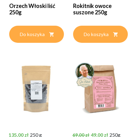
Orzech Włoski liść
Rokitnik owoce
250g
suszone 250g
Do koszyka
Do koszyka
Cena
Cena podstawowa
Cena
135,00 zł
250 g
49,00 zł
250g
69,00 zł