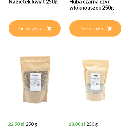
Nagietek kwiat 250g
Huba czarna czyr
włóknouszek 250g
Do koszyka
Do koszyka
Cena
Cena
22,50 zł
250 g
18,00 zł
250 g