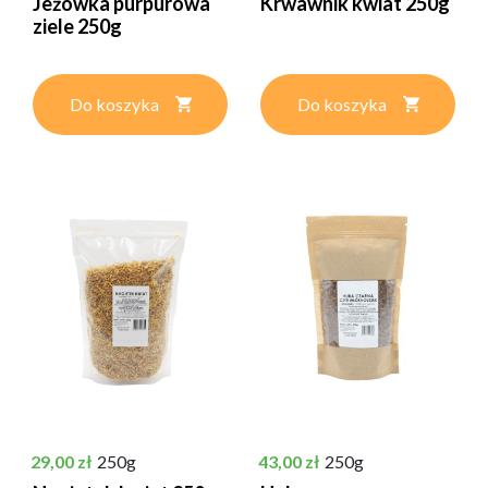
Jeżówka purpurowa
Krwawnik kwiat 250g
ziele 250g
Do koszyka
Do koszyka
Cena
Cena
29,00 zł
250g
43,00 zł
250g