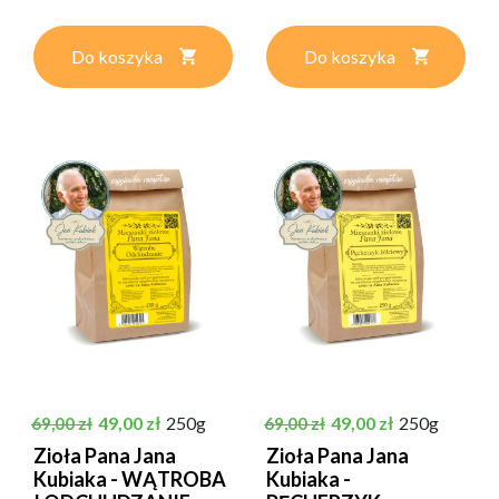
Do koszyka
Do koszyka
Cena podstawowa
Cena
Cena podstawowa
Cena
49,00 zł
250g
49,00 zł
250g
69,00 zł
69,00 zł
Zioła Pana Jana
Zioła Pana Jana
Kubiaka - WĄTROBA
Kubiaka -