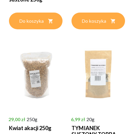
Do koszyka
Do koszyka
Cena
Cena
29,00 zł
250g
6,99 zł
20g
Kwiat akacji 250g
TYMIANEK