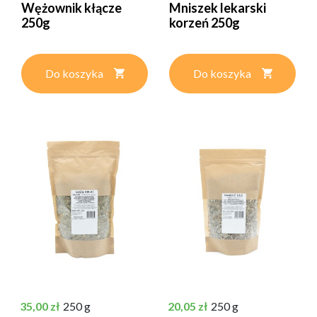
Wężownik kłącze
Mniszek lekarski
250g
korzeń 250g
Do koszyka
Do koszyka
Cena
Cena
35,00 zł
250 g
20,05 zł
250 g