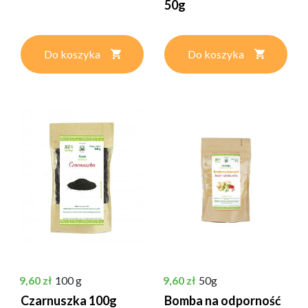
50g
Do koszyka
Do koszyka
Cena
Cena
9,60 zł
100 g
9,60 zł
50g
Czarnuszka 100g
Bomba na odporność