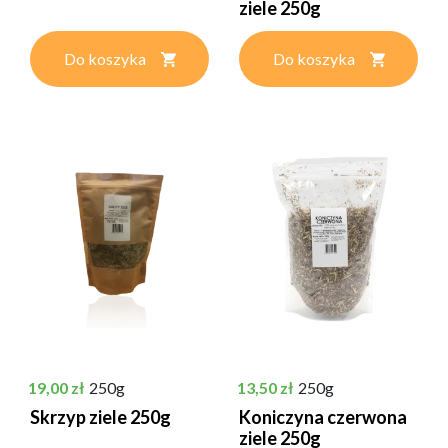
ziele 250g
Do koszyka
Do koszyka
Cena
Cena
19,00 zł
250g
13,50 zł
250g
Skrzyp ziele 250g
Koniczyna czerwona
ziele 250g