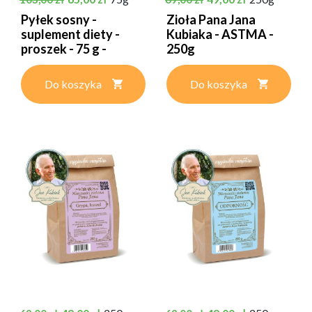
Pyłek sosny -
Zioła Pana Jana
suplement diety -
Kubiaka - ASTMA -
proszek - 75 g -
250g
RawForest
Do koszyka
Do koszyka
Cena podstawowa
Cena
Cena podstawowa
Cena