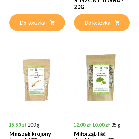
SUSZONY TORBA -
20G
Do koszyka
Do koszyka
Cena
Cena podstawowa
Cena
15,50 zł
100 g
10,00 zł
35 g
12,00 zł
Mniszek krojony
Miłorząb liść