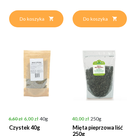
Do koszyka
Do koszyka
Cena podstawowa
Cena
Cena
6,00 zł
40g
40,00 zł
250g
6,60 zł
Czystek 40g
Mięta pieprzowa liść
250g