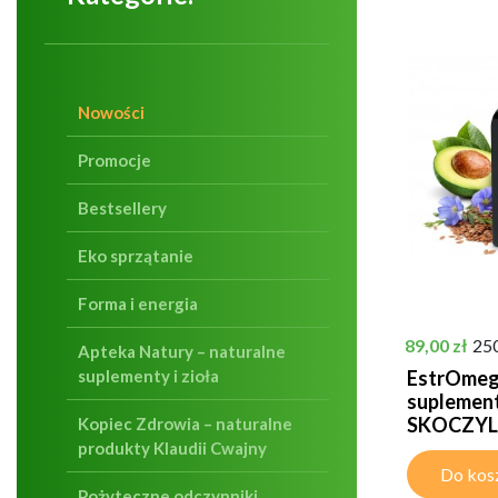
Nowości
Promocje
Bestsellery
Eko sprzątanie
Forma i energia
Cena
89,00 zł
25
Apteka Natury – naturalne
suplementy i zioła
EstrOmeg
suplement 
SKOCZYL
Kopiec Zdrowia – naturalne
produkty Klaudii Cwajny
Do kos
Pożyteczne odczynniki