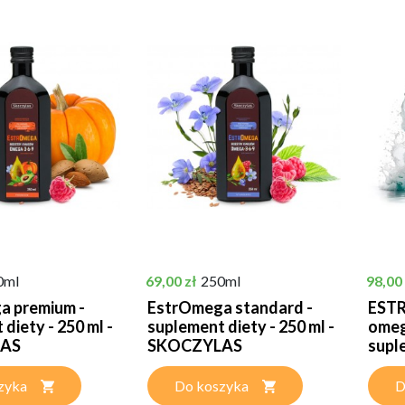
Cena
Cena
0ml
69,00 zł
250ml
98,00 
a premium -
EstrOmega standard -
ESTR
diety - 250 ml -
suplement diety - 250 ml -
omeg
AS
SKOCZYLAS
suple
zyka
Do koszyka
D