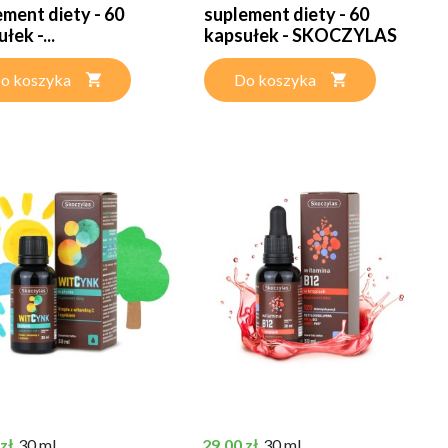
ement diety - 60
suplement diety - 60
łek -...
kapsułek - SKOCZYLAS
o koszyka
Do koszyka
Cena
zł
30 ml
29,00 zł
30 ml