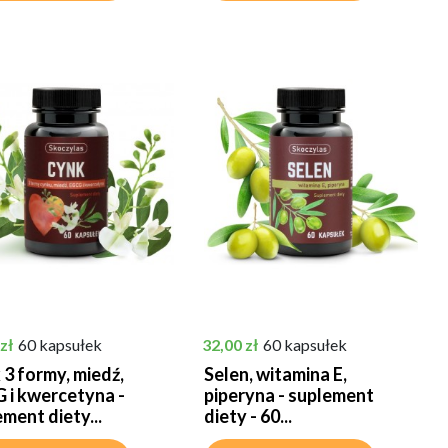
Cena
zł
60 kapsułek
32,00 zł
60 kapsułek
 3 formy, miedź,
Selen, witamina E,
 i kwercetyna -
piperyna - suplement
ment diety...
diety - 60...