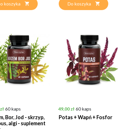
o koszyka
Do koszyka
Cena
zł
60 kaps
49,00 zł
60 kaps
, Bor, Jod - skrzyp,
Potas + Wapń + Fosfor
us, algi - suplement