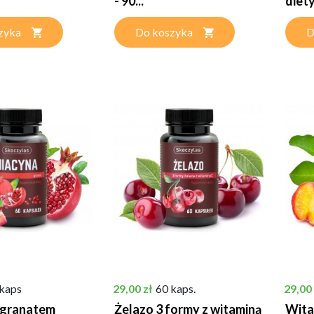
- 90...
diety.
zyka
Do koszyka
D
Cena
Cena
 kaps
29,00 zł
60 kaps.
29,00 
 granatem
Żelazo 3 formy z witaminą
Wita