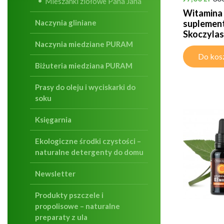
Mieszanki ziołowe Pana Jana
Witamina 
suplement 
Naczynia gliniane
Skoczylas
Naczynia miedziane PURAM
Do kos
Biżuteria miedziana PURAM
Prasy do oleju i wyciskarki do
soku
Księgarnia
Ekologiczne środki czystości –
naturalne detergenty do domu
Newsletter
Produkty pszczele i
propolisowe – naturalne
preparaty z ula