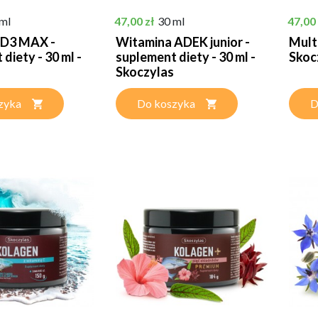
Cena
Cena
ml
47,00 zł
30 ml
47,00 
 D3 MAX -
Witamina ADEK junior -
Mult
diety - 30 ml -
suplement diety - 30 ml -
Skoc
Skoczylas
zyka
Do koszyka
D