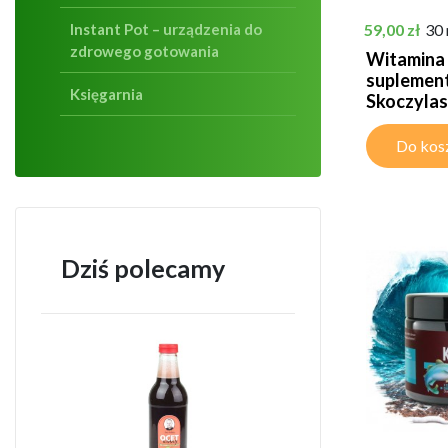
Cena
Instant Pot – urządzenia do
59,00 zł
30 
zdrowego gotowania
Witamina
suplement 
Księgarnia
Skoczylas
Do kos
Dziś polecamy