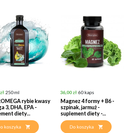
Cena
zł
250 ml
36,00 zł
60 kaps
OMEGA rybie kwasy
Magnez 4 formy + B6 -
a 3, DHA, EPA -
szpinak, jarmuż -
ment diety...
suplement diety -...
o koszyka
Do koszyka