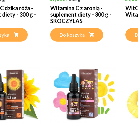
C dzika róża -
Witamina C z aronią -
WitC
diety - 300 g -
suplement diety - 300 g -
Wita
SKOCZYLAS
zyka
Do koszyka
D