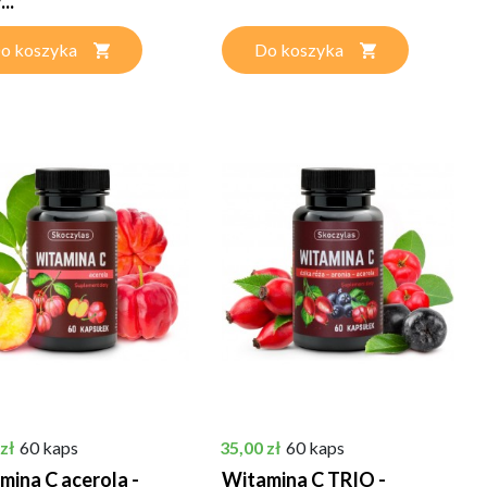
..
o koszyka
Do koszyka
Cena
zł
60 kaps
35,00 zł
60 kaps
mina C acerola -
Witamina C TRIO -