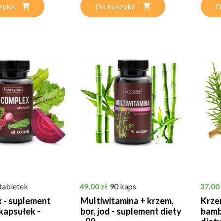
zyka
Do koszyka
D
Cena
Cena
tabletek
49,00 zł
90 kaps
37,00 
 - suplement
Multiwitamina + krzem,
Krzem
 kapsułek -
bor, jod - suplement diety
bamb