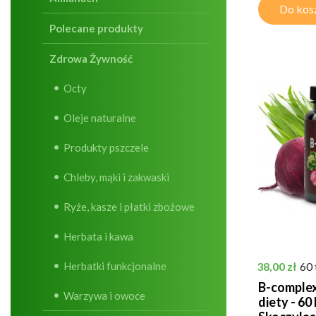
Do kos
Polecane produkty
Zdrowa Żywność
Octy
Oleje naturalne
Produkty pszczele
Chleby, mąki i zakwaski
Ryże, kasze i płatki zbożowe
Herbata i kawa
Cena
Herbatki funkcjonalne
38,00 zł
60 
B-complex
Warzywa i owoce
diety - 60