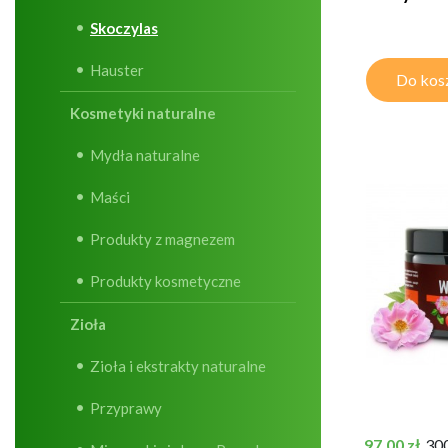
Skoczylas
Hauster
Do kos
Kosmetyki naturalne
Mydła naturalne
Maści
Produkty z magnezem
Produkty kosmetyczne
Zioła
Zioła i ekstrakty naturalne
Przyprawy
Cena
97,00 zł
30