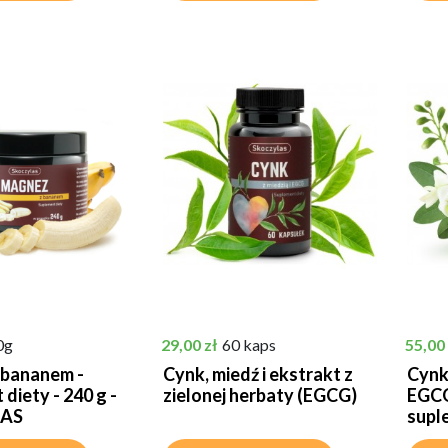
Cena
Cena
0g
29,00 zł
60 kaps
55,00 
 bananem -
Cynk, miedź i ekstrakt z
Cynk
diety - 240 g -
zielonej herbaty (EGCG)
EGCG
AS
suple