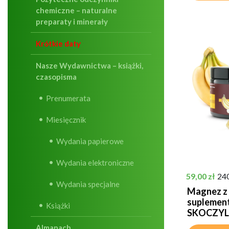
chemiczne – naturalne
preparaty i minerały
Krótkie daty
Nasze Wydawnictwa – książki,
czasopisma
Prenumerata
Miesięcznik
Wydania papierowe
Wydania elektroniczne
Cena
59,00 zł
24
Wydania specjalne
Magnez z
suplement 
Książki
SKOCZYL
Almanach