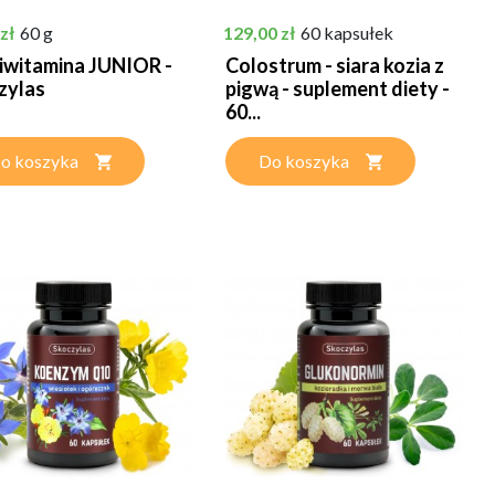
Cena
zł
60 g
129,00 zł
60 kapsułek
iwitamina JUNIOR -
Colostrum - siara kozia z
zylas
pigwą - suplement diety -
60...
o koszyka
Do koszyka