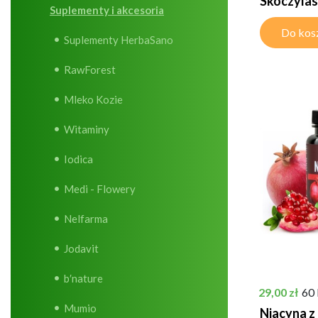
Skoczylas
Suplementy i akcesoria
Do kos
Suplementy HerbaSano
RawForest
Mleko Kozie
Witaminy
Iodica
Medi - Flowery
Nelfarma
Jodavit
b′nature
Cena
29,00 zł
60
Mumio
Niacyna z