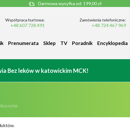
Darmowa wysyłka od:
199,00 zł
Współpraca hurtowa:
Zamówienia telefoniczne:
+48 607 728 491
+48 724 467 969
ik
Prenumerata
Sklep
TV
Poradnik
Encyklopedia
owia Bez leków w katowickim MCK!
Skoczylas
duktów.