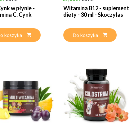
ynk w płynie -
Witamina B12 - suplement
mina C, Cynk
diety - 30 ml - Skoczylas
o koszyka
Do koszyka