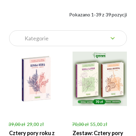
            Pokazano 1-39 z 39 pozycji

Cena podstawowa
Cena
Cena podstawowa
Cena
29,00 zł
55,00 zł
39,00 zł
70,00 zł
Cztery pory roku z
Zestaw: Cztery pory