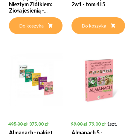
Niezłym Ziółkiem:
2w1 - tom 4 i 5
Zioła jesienią –...
Do koszyka
Do koszyka
Cena podstawowa
Cena
Cena podstawowa
Cena
375,00 zł
79,00 zł
1szt.
495,00 zł
99,00 zł
Almanach - pakiet
Almanach 5 -