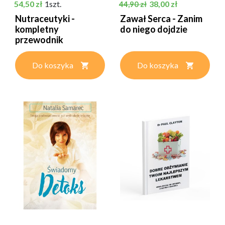
Cena
Cena podstawowa
Cena
54,50 zł
1szt.
38,00 zł
44,90 zł
Nutraceutyki -
Zawał Serca - Zanim
kompletny
do niego dojdzie
przewodnik
Do koszyka
Do koszyka