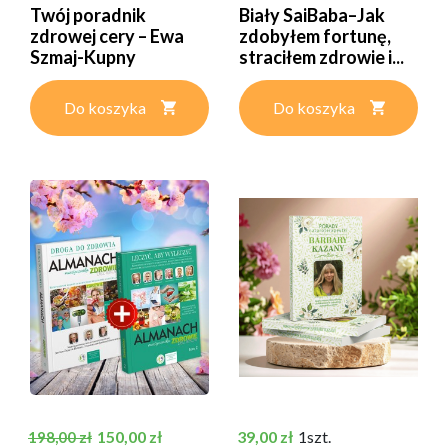
Twój poradnik
Biały SaiBaba–Jak
zdrowej cery – Ewa
zdobyłem fortunę,
Szmaj-Kupny
straciłem zdrowie i...
Do koszyka
Do koszyka
Cena podstawowa
Cena
Cena
150,00 zł
39,00 zł
1szt.
198,00 zł