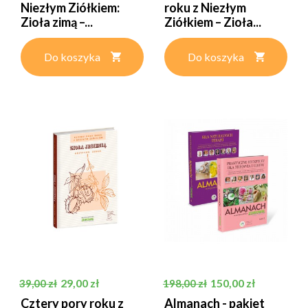
Niezłym Ziółkiem:
roku z Niezłym
Zioła zimą –...
Ziółkiem – Zioła...
Do koszyka
Do koszyka
Cena podstawowa
Cena
Cena podstawowa
Cena
29,00 zł
150,00 zł
39,00 zł
198,00 zł
Cztery pory roku z
Almanach - pakiet