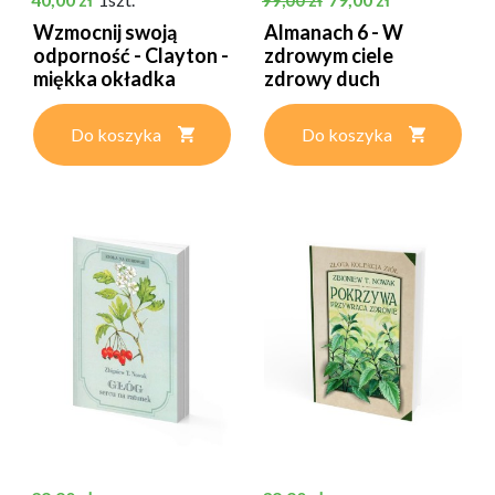
Wzmocnij swoją
Almanach 6 - W
odporność - Clayton -
zdrowym ciele
miękka okładka
zdrowy duch
Do koszyka
Do koszyka