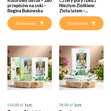
Kolorowy detox – 260
Cztery pory roku z
przepisów na soki –
Niezłym Ziółkiem:
Regina Bukowska
Zioła latem –...
Do koszyka
Do koszyka
Cena
Cena
110,00 zł
1szt.
39,00 zł
1szt.