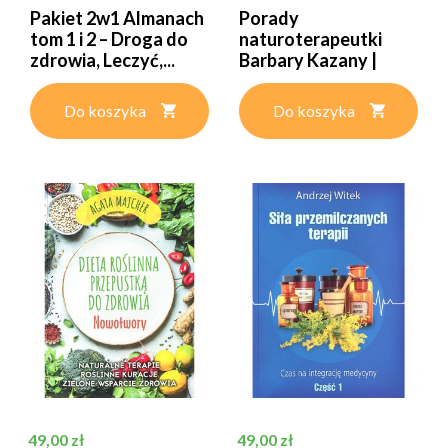
Pakiet 2w1 Almanach
Porady
tom 1 i 2 – Droga do
naturoterapeutki
zdrowia, Leczyć,...
Barbary Kazany |
Barbara Kazana
Do koszyka
Do koszyka
Cena
Cena
49,00 zł
49,00 zł