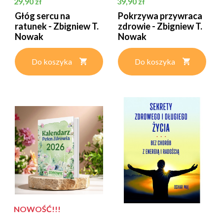
Cena
Cena
29,90 zł
39,90 zł
Głóg sercu na
Pokrzywa przywraca
ratunek - Zbigniew T.
zdrowie - Zbigniew T.
Nowak
Nowak
Do koszyka
Do koszyka
NOWOŚĆ!!!