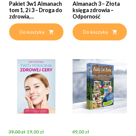
Pakiet 3w1 Almanach
Almanach 3 – Złota
tom 1, 2 i 3 – Droga do
księga zdrowia –
zdrowia,...
Odporność
Do koszyka
Do koszyka
Cena podstawowa
Cena
Cena
19,00 zł
49,00 zł
39,00 zł