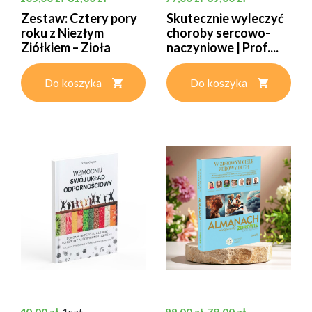
Zestaw: Cztery pory
Skutecznie wyleczyć
roku z Niezłym
choroby sercowo-
Ziółkiem – Zioła
naczyniowe | Prof....
zimą,...
Do koszyka
Do koszyka
Cena
Cena podstawowa
Cena
40,00 zł
1szt.
79,00 zł
99,00 zł