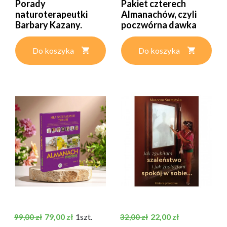
Porady
Pakiet czterech
naturoterapeutki
Almanachów, czyli
Barbary Kazany.
poczwórna dawka
Część 2 | Barbara...
wiedzy
Do koszyka
Do koszyka
Cena podstawowa
Cena
Cena podstawowa
Cena
79,00 zł
1szt.
22,00 zł
99,00 zł
32,00 zł