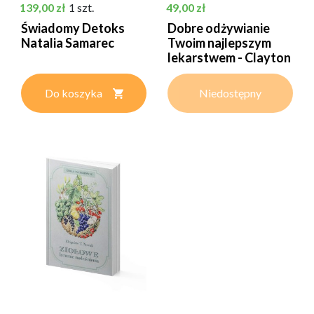
Cena
Cena
139,00 zł
1 szt.
49,00 zł
Świadomy Detoks
Dobre odżywianie
Natalia Samarec
Twoim najlepszym
lekarstwem - Clayton
-...
Do koszyka
Niedostępny