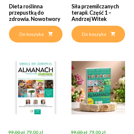
Dieta roślinna
Siła przemilczanych
przepustką do
terapii. Część 1 –
zdrowia. Nowotwory
Andrzej Witek
– Agata...
Do koszyka
Do koszyka
Cena podstawowa
Cena
Cena podstawowa
Cena
79,00 zł
79,00 zł
99,00 zł
99,00 zł