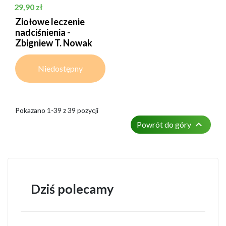
Cena
29,90 zł
Ziołowe leczenie
nadciśnienia -
Zbigniew T. Nowak
Niedostępny
Pokazano 1-39 z 39 pozycji

Powrót do góry
Dziś polecamy