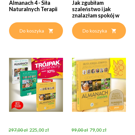
Almanach 4 - Siła
Jak zgubiłam
Naturalnych Terapii
szaleństwo i jak
znalazłam spokój w
sobie –...
Do koszyka
Do koszyka
Cena podstawowa
Cena
Cena podstawowa
Cena
225,00 zł
79,00 zł
297,00 zł
99,00 zł