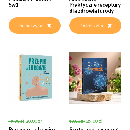
5w1
Praktyczne receptury
dla zdrowia i urody
Do koszyka
Do koszyka
Cena podstawowa
Cena
Cena podstawowa
Cena
20,00 zł
29,00 zł
49,00 zł
49,00 zł
Przepis na zdrowie -
Skutecznie wyleczyć