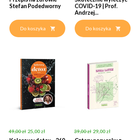
Stefan Podedworny
COVID-19 | Prof.
Andrzej...
Do koszyka
Do koszyka
Cena podstawowa
Cena
Cena podstawowa
Cena
25,00 zł
29,00 zł
49,00 zł
39,00 zł