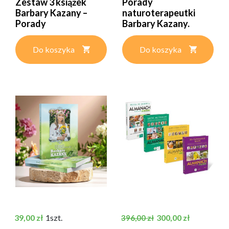
Zestaw 3 książek
Porady
Barbary Kazany –
naturoterapeutki
Porady
Barbary Kazany.
naturoterapeutki...
Część 3 | Barbara...
Do koszyka
Do koszyka
Cena
Cena podstawowa
Cena
39,00 zł
1szt.
300,00 zł
396,00 zł