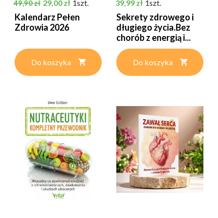
Cena podstawowa
Cena
Cena
29,00 zł
1szt.
39,99 zł
1szt.
49,90 zł
Kalendarz Pełen
Sekrety zdrowego i
Zdrowia 2026
długiego życia.Bez
chorób z energią i...
Do koszyka
Do koszyka