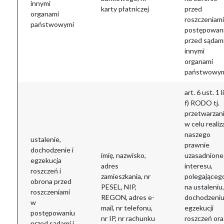
innymi
karty płatniczej
przed
organami
roszczeniam
państwowymi
postępowan
przed sądami
innymi
organami
państwowy
art. 6 ust. 1 li
f) RODO tj.
przetwarzan
w celu realiza
naszego
ustalenie,
prawnie
dochodzenie i
imię, nazwisko,
uzasadnion
egzekucja
adres
interesu,
roszczeń i
zamieszkania, nr
polegająceg
obrona przed
PESEL, NIP,
na ustaleniu,
roszczeniami
REGON, adres e-
dochodzeniu
w
mail, nr telefonu,
egzekucji
postępowaniu
nr IP, nr rachunku
roszczeń ora
przed sądami i