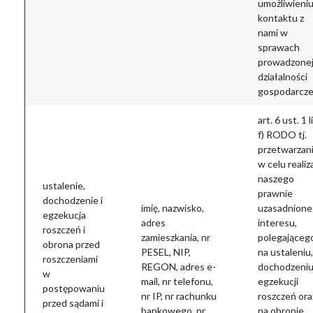
umożliwieni
kontaktu z
nami w
sprawach
prowadzone
działalności
gospodarcze
art. 6 ust. 1 li
f) RODO tj.
przetwarzan
w celu realiza
naszego
ustalenie,
prawnie
dochodzenie i
imię, nazwisko,
uzasadnion
egzekucja
adres
interesu,
roszczeń i
zamieszkania, nr
polegająceg
obrona przed
PESEL, NIP,
na ustaleniu,
roszczeniami
REGON, adres e-
dochodzeniu
w
mail, nr telefonu,
egzekucji
postępowaniu
nr IP, nr rachunku
roszczeń ora
przed sądami i
bankowego, nr
na obronie