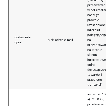
przetwarzan
w celu realiza
naszego
prawnie
uzasadnion
interesu,
polegająceg
dodawanie
nick, adres e-mail
na
opinii
prezentowa
na stronie
sklepu
internetow
opinii
dotyczących
towarów i
przebiegu
transakcji
art. 6 ust. 1 li
a) RODO, tj.
przetwarzan