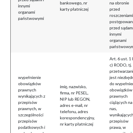
bankowego, nr
na obronie
innymi
karty płatniczej
przed
organami
roszczeniam
państwowymi
postępowan
przed sądami
innymi
organami
państwowy
Art. 6 ust. 1 l
c) RODO, tj.
przetwarzan
wypełnienie
jest niezbęd
obowiązków
do wypełnie
imię, nazwisko,
prawnych
obowiązków
firma, nr PESEL,
wynikających z
prawnych
NIP lub REGON,
przepisów
ciążących na
adres e-mail, nr
prawnych, w
nas,
telefonu, adres
szczególności
wynikających
korespondencyjny,
przepisów
przepisów
nr karty płatniczej
podatkowych i
prawa, w