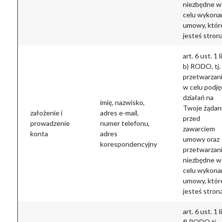
niezbędne w
celu wykona
umowy, któr
jesteś stron
art. 6 ust. 1 li
b) RODO, tj.
przetwarzan
w celu podję
działań na
imię, nazwisko,
Twoje żądani
założenie i
adres e-mail,
przed
prowadzenie
numer telefonu,
zawarciem
konta
adres
umowy oraz
korespondencyjny
przetwarzan
niezbędne w
celu wykona
umowy, któr
jesteś stron
art. 6 ust. 1 li
f) RODO tj.