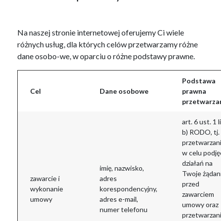
Na naszej stronie internetowej oferujemy Ci wiele
różnych usług, dla których celów przetwarzamy różne
dane osobo-we, w oparciu o różne podstawy prawne.
Podstawa
Cel
Dane osobowe
prawna
przetwarza
art. 6 ust. 1 li
b) RODO, tj.
przetwarzan
w celu podję
działań na
imię, nazwisko,
Twoje żądani
zawarcie i
adres
przed
wykonanie
korespondencyjny,
zawarciem
umowy
adres e-mail,
umowy oraz
numer telefonu
przetwarzan