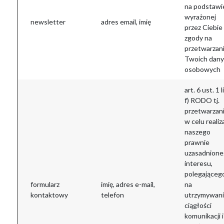
na podstawi
wyrażonej
newsletter
adres email, imię
przez Ciebie
zgody na
przetwarzan
Twoich dan
osobowych
art. 6 ust. 1 li
f) RODO tj.
przetwarzan
w celu realiza
naszego
prawnie
uzasadnion
interesu,
polegająceg
formularz
imię, adres e-mail,
na
kontaktowy
telefon
utrzymywan
ciągłości
komunikacji i