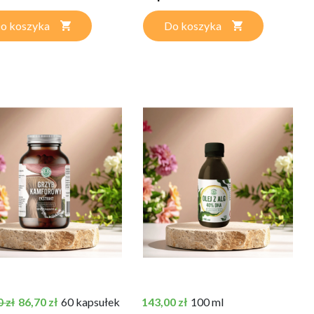
o koszyka
Do koszyka
podstawowa
Cena
Cena
86,70 zł
60 kapsułek
143,00 zł
100 ml
 zł