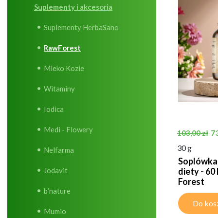
Suplementy i akcesoria
Suplementy HerbaSano
RawForest
Mleko Kozie
Witaminy
Iodica
Medi - Flowery
Cena pods
C
73
103,00 zł
30 g
Nelfarma
Soplówka 
Jodavit
diety - 60
Forest
b′nature
Do kos
Mumio