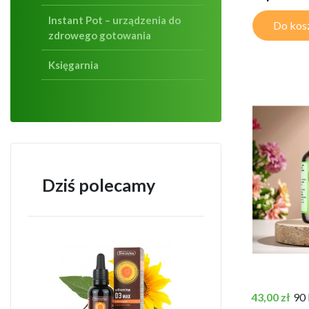
Instant Pot – urządzenia do
Do kos
zdrowego gotowania
Księgarnia
Dziś polecamy
Cena
43,00 zł
90