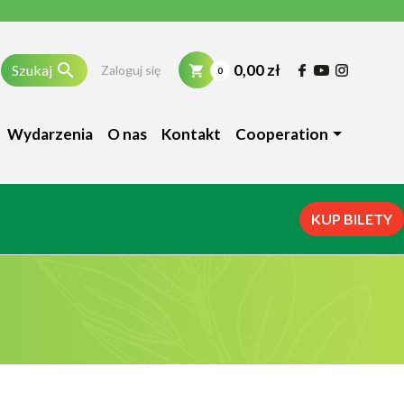

0,00 zł
Szukaj
Zaloguj się
0
Wydarzenia
O nas
Kontakt
Cooperation
KUP BILETY