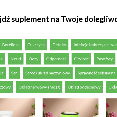
jdź suplement na Twoje dolegliwo
Borelioza
Cukrzyca
Detoks
Infekcje bakteryjne i w
za
Nerki
Oczy
Odporność
Otyłość
Pasożyty
ja
Sen
Serce i układ naczyniowy
Sprawność seksualna
czowy
Układ nerwowy i mózg
Układ oddechowy
Ukła