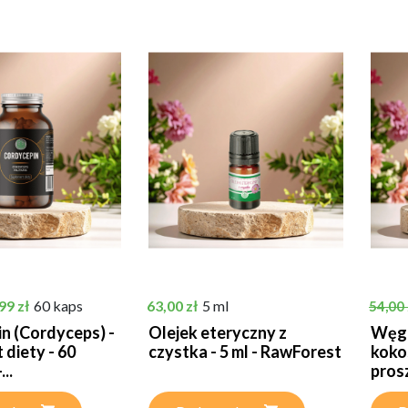
tawowa
na
Cena
Cena 
99 zł
60 kaps
63,00 zł
5 ml
54,00 
n (Cordyceps) -
Olejek eteryczny z
Węgi
 diety - 60
czystka - 5 ml - RawForest
koko
..
prosz