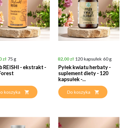
Cena
0 zł
75 g
82,00 zł
120 kapsułek
60 g
 REISHI - ekstrakt -
Pyłek kwiatu herbaty -
orest
suplement diety - 120
kapsułek -...
o koszyka
Do koszyka