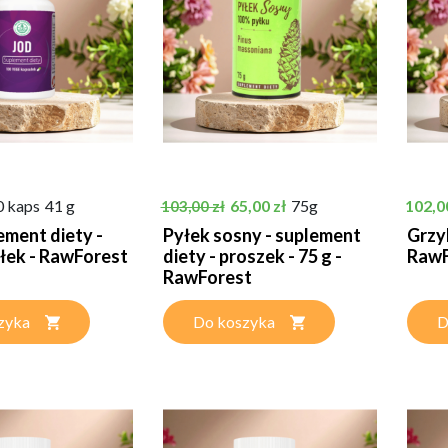
Cena podstawowa
Cena
Cena
0 kaps
41 g
65,00 zł
75g
102,0
103,00 zł
ement diety -
Pyłek sosny - suplement
Grzyb
łek - RawForest
diety - proszek - 75 g -
RawF
RawForest
zyka
Do koszyka
D