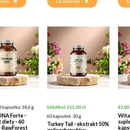
zyka
Do koszyka
D
Cena podstawowa
Cena
Cena
0 kapsułka
18,6 g
111,00 zł
43,00 
123,00 zł
NA Forte -
Wita
60 kapsułek
30 g
 diety - 60
supl
Turkey Tail - ekstrakt 50%
- RawForest
kapsu
polisacharydów -