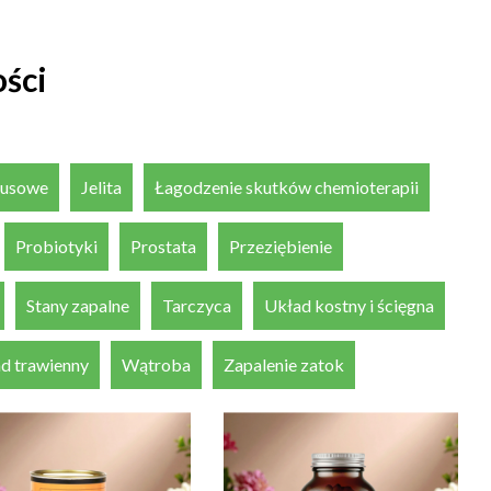
ści
irusowe
Jelita
Łagodzenie skutków chemioterapii
Probiotyki
Prostata
Przeziębienie
Stany zapalne
Tarczyca
Układ kostny i ścięgna
d trawienny
Wątroba
Zapalenie zatok