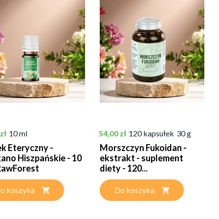
Cena
zł
10 ml
54,00 zł
120 kapsułek
30 g
ek Eteryczny -
Morszczyn Fukoidan -
ano Hiszpańskie - 10
ekstrakt - suplement
 RawForest
diety - 120...
o koszyka
Do koszyka