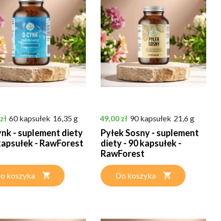
Cena
zł
60 kapsułek
16,35 g
49,00 zł
90 kapsułek
21,6 g
nk - suplement diety
Pyłek Sosny - suplement
 kapsułek - RawForest
diety - 90 kapsułek -
RawForest
o koszyka
Do koszyka