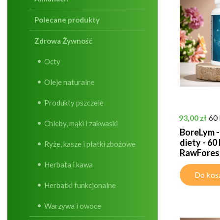
Polecane produkty
Zdrowa Żywność
Octy
Oleje naturalne
Produkty pszczele
Cena
93,00 zł
60 
Chleby, mąki i zakwaski
BoreLym -
diety - 60
Ryże, kasze i płatki zbożowe
RawFores
Herbata i kawa
Do kos
Herbatki funkcjonalne
Warzywa i owoce