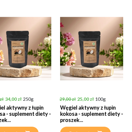
podstawowa
Cena
Cena podstawowa
Cena
34,00 zł
250g
25,00 zł
100g
zł
29,00 zł
el aktywny z łupin
Węgiel aktywny z łupin
sa - suplement diety -
kokosa - suplement diety -
ek...
proszek...