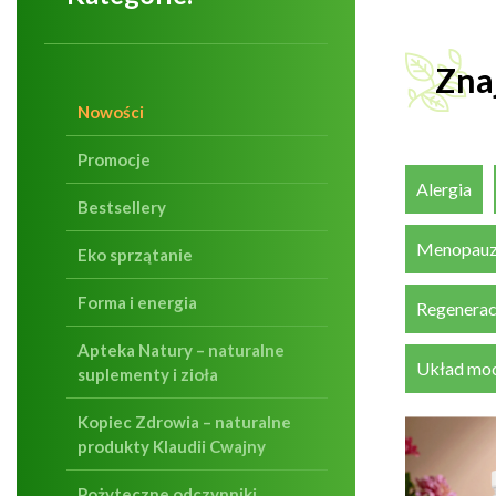
Zna
Nowości
Promocje
Alergia
Bestsellery
Menopau
Eko sprzątanie
Forma i energia
Regenerac
Apteka Natury – naturalne
Układ mo
suplementy i zioła
Kopiec Zdrowia – naturalne
produkty Klaudii Cwajny
Pożyteczne odczynniki