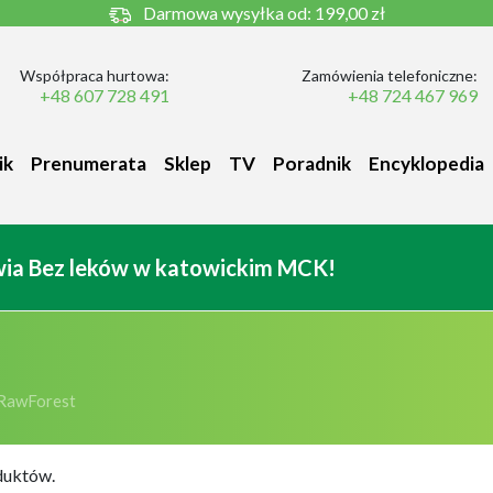
Darmowa wysyłka od:
199,00 zł
Współpraca hurtowa:
Zamówienia telefoniczne:
+48 607 728 491
+48 724 467 969
ik
Prenumerata
Sklep
TV
Poradnik
Encyklopedia
owia Bez leków w katowickim MCK!
RawForest
duktów.