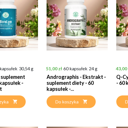
Cena
Cena
kapsułek
30,54 g
51,00 zł
60 kapsułek
24 g
43,00 
 suplement
Andrographis - Ekstrakt -
Q-Cy
 kapsułek -
suplement diety - 60
- 60
t
kapsułek -...
zyka
Do koszyka
D