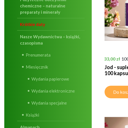
chemiczne – naturalne
preparaty i minerały
Krótkie daty
Nasze Wydawnictwa – książki,
czasopisma
Prenumerata
Cena
33,00 zł
10
Jod - supl
Miesięcznik
100 kapsu
Wydania papierowe
Wydania elektroniczne
Do kos
Wydania specjalne
Książki
Almanach