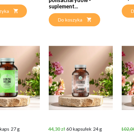
suplement...
zyka
D
Do koszyka
Cena
Cena 
 kaps
27 g
44,30 zł
60 kapsułek
24 g
102,00