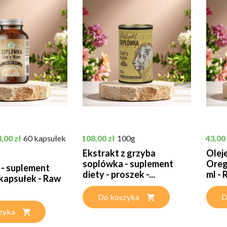
tawowa
ena
Cena
Cena
,00 zł
60 kapsułek
108,00 zł
100g
43,00 
Ekstrakt z grzyba
Olej
soplówka - suplement
Oreg
- suplement
diety - proszek -...
ml -
 kapsułek - Raw
Do koszyka
D
zyka