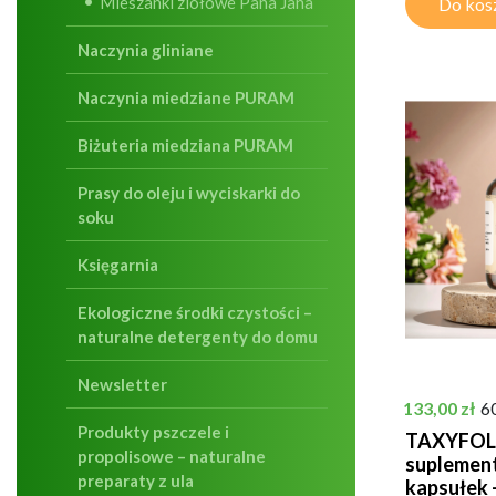
Mieszanki ziołowe Pana Jana
Do kos
Naczynia gliniane
Naczynia miedziane PURAM
Biżuteria miedziana PURAM
Prasy do oleju i wyciskarki do
soku
Księgarnia
Ekologiczne środki czystości –
naturalne detergenty do domu
Newsletter
Cena
133,00 zł
6
Produkty pszczele i
TAXYFOLI
propolisowe – naturalne
suplement
preparaty z ula
kapsułek 