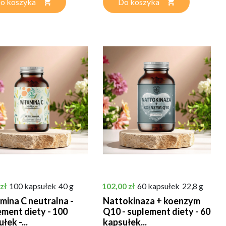
o koszyka
Do koszyka
Cena
zł
100 kapsułek
40 g
102,00 zł
60 kapsułek
22,8 g
mina C neutralna -
Nattokinaza + koenzym
ement diety - 100
Q10 - suplement diety - 60
łek -...
kapsułek...