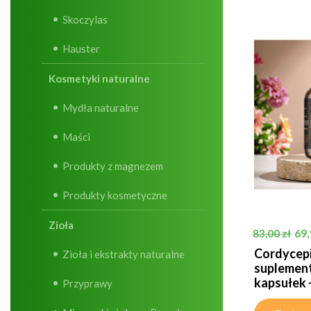
Skoczylas
Hauster
Kosmetyki naturalne
Mydła naturalne
Maści
Produkty z magnezem
Produkty kosmetyczne
Zioła
Cena pods
Ce
69,
83,00 zł
Cordycepi
Zioła i ekstrakty naturalne
suplement
kapsułek -.
Przyprawy