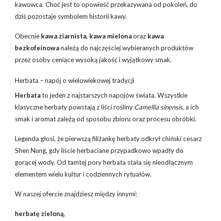
kawowca. Choć jest to opowieść przekazywana od pokoleń, do
dziś pozostaje symbolem historii kawy.
Obecnie
kawa ziarnista
,
kawa mielona
oraz
kawa
bezkofeinowa
należą do najczęściej wybieranych produktów
przez osoby ceniące wysoką jakość i wyjątkowy smak.
Herbata – napój o wielowiekowej tradycji
Herbata
to jeden z najstarszych napojów świata. Wszystkie
klasyczne herbaty powstają z liści rośliny
Camellia sinensis
, a ich
smak i aromat zależą od sposobu zbioru oraz procesu obróbki.
Legenda głosi, że pierwszą filiżankę herbaty odkrył chiński cesarz
Shen Nung, gdy liście herbaciane przypadkowo wpadły do
gorącej wody. Od tamtej pory herbata stała się nieodłącznym
elementem wielu kultur i codziennych rytuałów.
W naszej ofercie znajdziesz między innymi:
herbatę zieloną
,