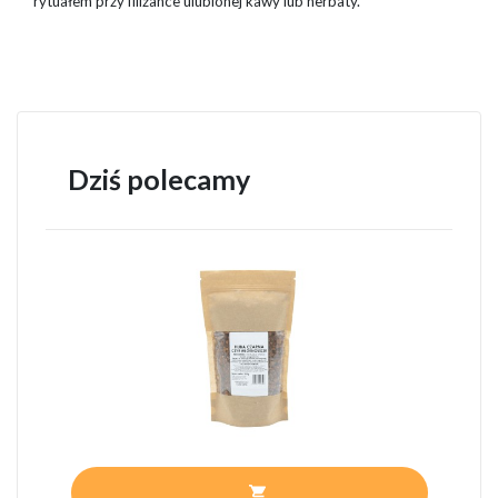
rytuałem przy filiżance ulubionej kawy lub herbaty.
Dziś polecamy