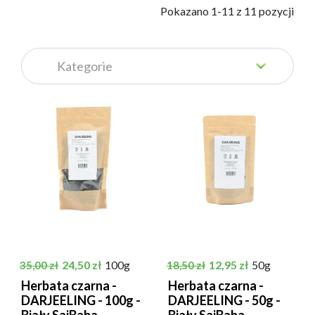
            Pokazano 1-11 z 11 pozycji

Cena podstawowa
Cena
Cena podstawowa
Cena
24,50 zł
100g
12,95 zł
50g
35,00 zł
18,50 zł
Herbata czarna -
Herbata czarna -
DARJEELING - 100g -
DARJEELING - 50g -
Biały SaiBaba
Biały SaiBaba