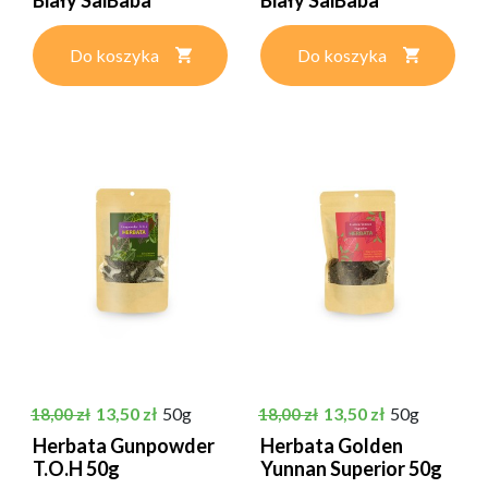
Do koszyka
Do koszyka
Cena podstawowa
Cena
Cena podstawowa
Cena
13,50 zł
50g
13,50 zł
50g
18,00 zł
18,00 zł
Herbata Gunpowder
Herbata Golden
T.O.H 50g
Yunnan Superior 50g