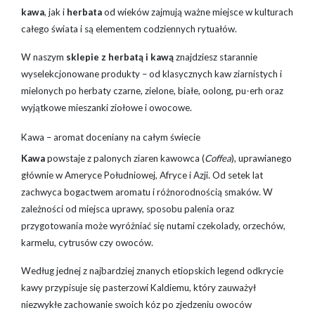
kawa
, jak i
herbata
od wieków zajmują ważne miejsce w kulturach
całego świata i są elementem codziennych rytuałów.
W naszym
sklepie z herbatą i kawą
znajdziesz starannie
wyselekcjonowane produkty – od klasycznych kaw ziarnistych i
mielonych po herbaty czarne, zielone, białe, oolong, pu-erh oraz
wyjątkowe mieszanki ziołowe i owocowe.
Kawa – aromat doceniany na całym świecie
Kawa
powstaje z palonych ziaren kawowca (
Coffea
), uprawianego
głównie w Ameryce Południowej, Afryce i Azji. Od setek lat
zachwyca bogactwem aromatu i różnorodnością smaków. W
zależności od miejsca uprawy, sposobu palenia oraz
przygotowania może wyróżniać się nutami czekolady, orzechów,
karmelu, cytrusów czy owoców.
Według jednej z najbardziej znanych etiopskich legend odkrycie
kawy przypisuje się pasterzowi Kaldiemu, który zauważył
niezwykłe zachowanie swoich kóz po zjedzeniu owoców