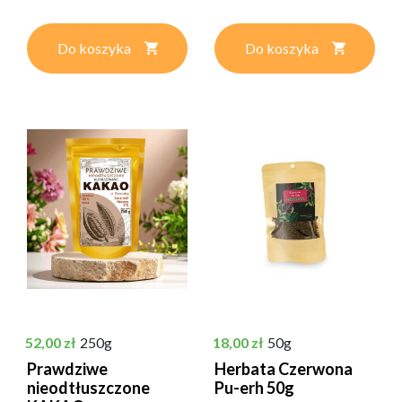
Do koszyka
Do koszyka
Cena
Cena
52,00 zł
250g
18,00 zł
50g
Prawdziwe
Herbata Czerwona
nieodtłuszczone
Pu-erh 50g