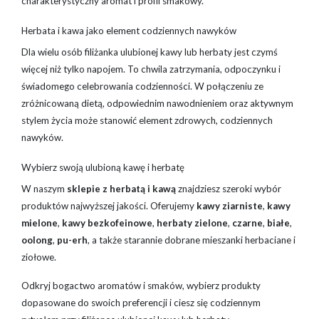
charakterystyczny aromat i profil smakowy.
Herbata i kawa jako element codziennych nawyków
Dla wielu osób filiżanka ulubionej kawy lub herbaty jest czymś
więcej niż tylko napojem. To chwila zatrzymania, odpoczynku i
świadomego celebrowania codzienności. W połączeniu ze
zróżnicowaną dietą, odpowiednim nawodnieniem oraz aktywnym
stylem życia może stanowić element zdrowych, codziennych
nawyków.
Wybierz swoją ulubioną kawę i herbatę
W naszym
sklepie z herbatą i kawą
znajdziesz szeroki wybór
produktów najwyższej jakości. Oferujemy
kawy ziarniste
,
kawy
mielone
,
kawy bezkofeinowe
,
herbaty zielone
,
czarne
,
białe
,
oolong
,
pu-erh
, a także starannie dobrane mieszanki herbaciane i
ziołowe.
Odkryj bogactwo aromatów i smaków, wybierz produkty
dopasowane do swoich preferencji i ciesz się codziennym