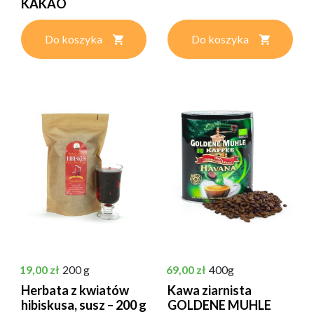
KAKAO
Do koszyka
Do koszyka
Cena
Cena
19,00 zł
200 g
69,00 zł
400g
Herbata z kwiatów
Kawa ziarnista
hibiskusa, susz – 200 g
GOLDENE MUHLE