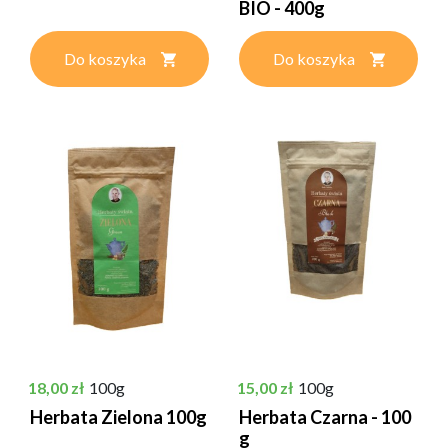
BIO - 400g
Do koszyka
Do koszyka
Cena
Cena
18,00 zł
100g
15,00 zł
100g
Herbata Zielona 100g
Herbata Czarna - 100
g