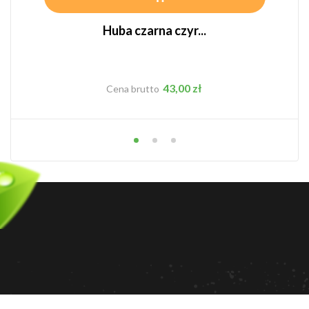
Huba czarna czyr...
Cena
43,00 zł
Cena brutto