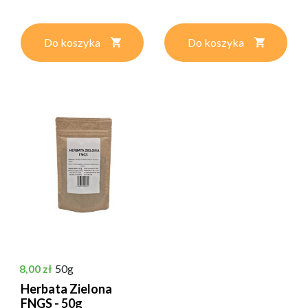
Do koszyka
Do koszyka
Cena
8,00 zł
50g
Herbata Zielona
FNGS - 50g