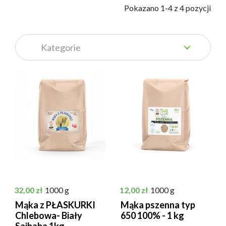
            Pokazano 1-4 z 4 pozycji

Cena
Cena
32,00 zł
1000 g
12,00 zł
1000 g
Mąka z PŁASKURKI
Mąka pszenna typ
Chlebowa- Biały
650 100% - 1 kg
Saibaba 1kg