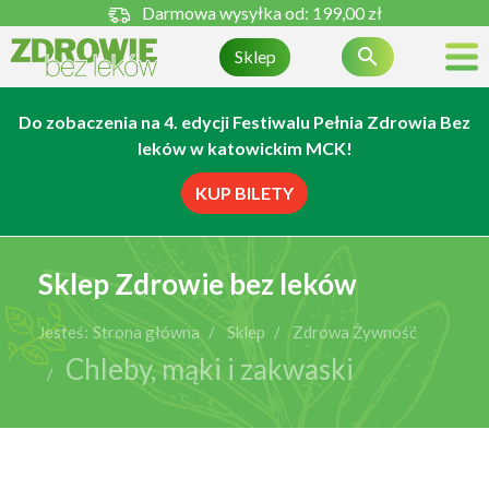
Darmowa wysyłka od:
199,00 zł

Sklep
Do zobaczenia na 4. edycji Festiwalu Pełnia Zdrowia Bez
leków w katowickim MCK!
KUP BILETY
Sklep Zdrowie bez leków
Jesteś:
Strona główna
Sklep
Zdrowa Żywność
Chleby, mąki i zakwaski