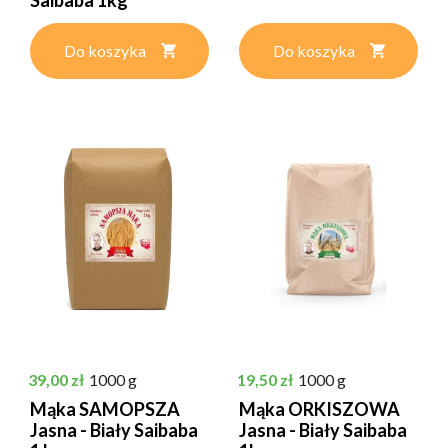
Do koszyka
Do koszyka
Cena
Cena
39,00 zł
1000 g
19,50 zł
1000 g
Mąka SAMOPSZA
Mąka ORKISZOWA
Jasna - Biały Saibaba
Jasna - Biały Saibaba