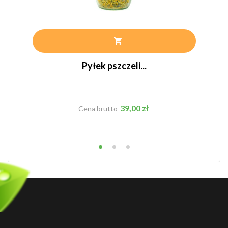
Pyłek pszczeli...
Cena
39,00 zł
Cena brutto