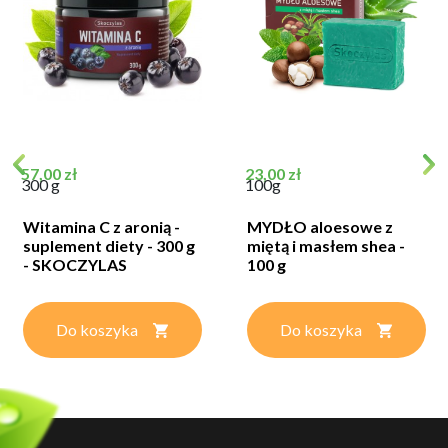
Cena
Cena
57,00 zł
23,00 zł
300 g
100g
Witamina C z aronią -
MYDŁO aloesowe z
suplement diety - 300 g
miętą i masłem shea -
- SKOCZYLAS
100 g
Do koszyka
Do koszyka