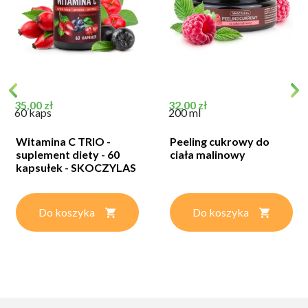
Cena
Cena
35,00 zł
32,00 zł
60 kaps
200 ml
Witamina C TRIO -
Peeling cukrowy do
suplement diety - 60
ciała malinowy
kapsułek - SKOCZYLAS
Do koszyka
Do koszyka