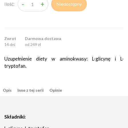
-
+
Ilość:
Niedostępny
Zwrot
Darmowa dostawa
14 dni
od 249 zł
Uzupełnienie diety w aminokwasy: L-glicynę i L-
tryptofan.
Opis
Inne z tej serii
Opinie
Składniki: