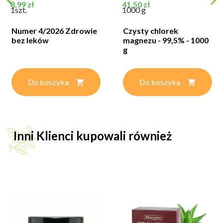
Cena
Cena
8,99 zł
41,50 zł
1szt.
1000 g
Numer 4/2026 Zdrowie
Czysty chlorek
bez leków
magnezu - 99,5% - 1000
g
Do koszyka
Do koszyka
Inni Klienci kupowali również