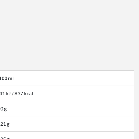
100 ml
41 kJ / 837 kcal
,0 g
,21 g
,25 g