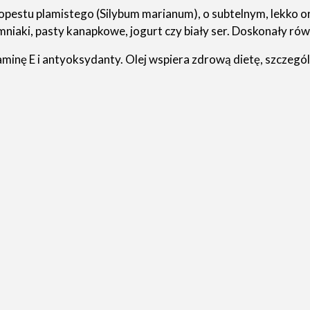
pestu plamistego (Silybum marianum), o subtelnym, lekko or
iemniaki, pasty kanapkowe, jogurt czy biały ser. Doskonały ró
inę E i antyoksydanty. Olej wspiera zdrową dietę, szczegól