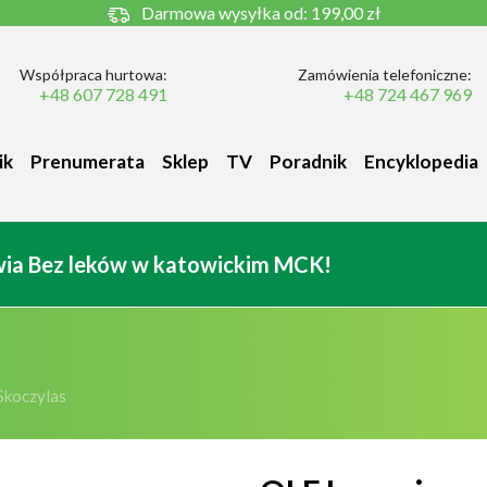
Darmowa wysyłka od:
199,00 zł
Współpraca hurtowa:
Zamówienia telefoniczne:
+48 607 728 491
+48 724 467 969
ik
Prenumerata
Sklep
TV
Poradnik
Encyklopedia
owia Bez leków w katowickim MCK!
Skoczylas