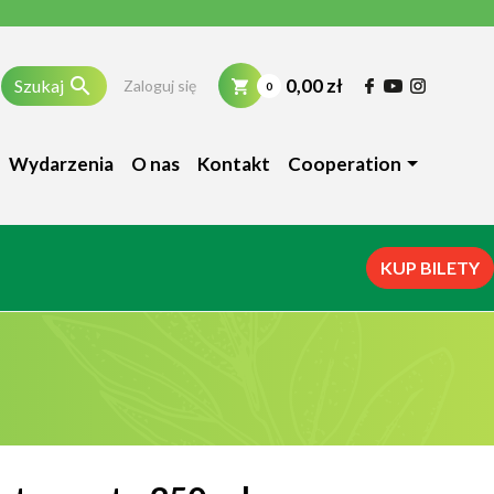

0,00 zł
Szukaj
Zaloguj się
0
Wydarzenia
O nas
Kontakt
Cooperation
KUP BILETY