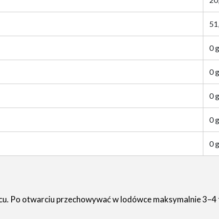
51
0 
0 
0 
0 
0 
u. Po otwarciu przechowywać w lodówce maksymalnie 3–4 ty