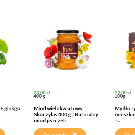
Cena
Cena
23,00 zł
22,00 zł
400 g
100g
 + ginkgo
Miód wielokwiatowy
Mydło ry
Skoczylas 400 g | Naturalny
mniszkie
miód pszczeli
-...
Do koszyka
Do k