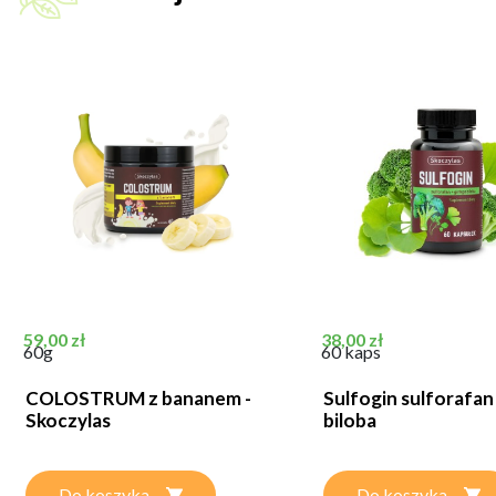
Cena
Cena
59,00 zł
38,00 zł
60g
60 kaps
COLOSTRUM z bananem -
Sulfogin sulforafan
Skoczylas
biloba
Do koszyka
Do koszyka