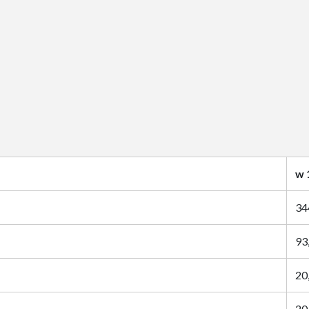
w 
34
93
20
20