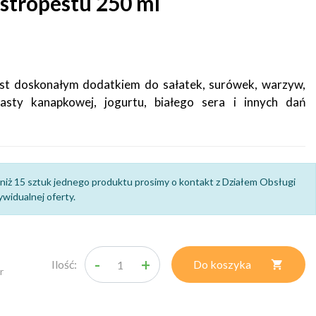
ostropestu 250 ml
jest doskonałym dodatkiem do sałatek, surówek, warzyw,
pasty kanapkowej, jogurtu, białego sera i innych dań
niż 15 sztuk jednego produktu prosimy o kontakt z Działem Obsługi
widualnej oferty.
-
+
Ilość:
Do koszyka

r