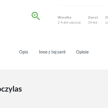

Wysyłka
Zwrot
D
2-4 dni robocze
14 dni
o
Opis
Inne z tej serii
Opinie
oczylas