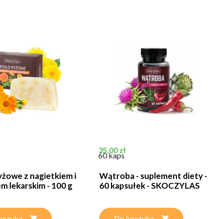
Cena
35,00 zł
60 kaps
żowe z nagietkiem i
Wątroba - suplement diety -
m lekarskim - 100 g
60 kapsułek - SKOCZYLAS
oszyka
Do koszyka