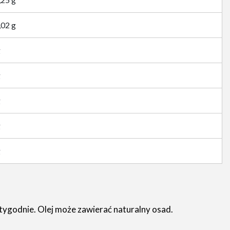
,02 g
g
g
g
g
g
godnie. Olej może zawierać naturalny osad.