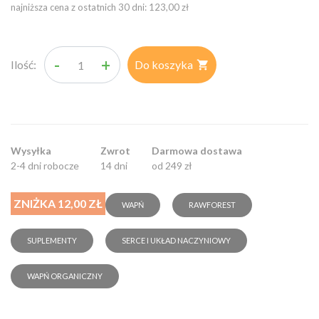
najniższa cena z ostatnich 30 dni: 123,00 zł
-
+
Ilość:
Do koszyka

Wysyłka
Zwrot
Darmowa dostawa
2-4 dni robocze
14 dni
od 249 zł
ZNIŻKA 12,00 ZŁ
WAPŃ
RAWFOREST
SUPLEMENTY
SERCE I UKŁAD NACZYNIOWY
WAPŃ ORGANICZNY