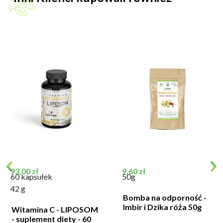
Cena
Cena
93,00 zł
9,60 zł
60 kapsułek
50g
42 g
Bomba na odporność -
Imbir i Dzika róża 50g
Witamina C - LIPOSOM
- suplement diety - 60