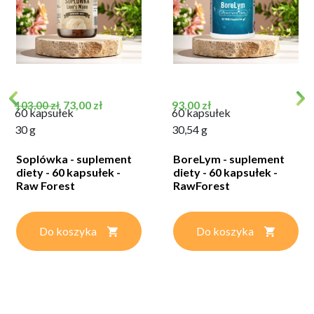
Cena podstawowa
Cena
Cena
73,00 zł
93,00 zł
103,00 zł
60 kapsułek
60 kapsułek
30 g
30,54 g
Soplówka - suplement
BoreLym - suplement
diety - 60 kapsułek -
diety - 60 kapsułek -
Raw Forest
RawForest
Do koszyka
Do koszyka