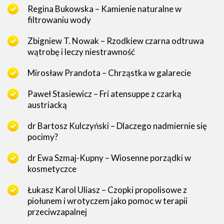
Regina Bukowska – Kamienie naturalne w
filtrowaniu wody
Zbigniew T. Nowak – Rzodkiew czarna odtruwa
wątrobę i leczy niestrawność
Mirosław Prandota – Chrząstka w galarecie
Paweł Stasiewicz – Fri atensuppe z czarką
austriacką
dr Bartosz Kulczyński – Dlaczego nadmiernie się
pocimy?
dr Ewa Szmaj-Kupny – Wiosenne porządki w
kosmetyczce
Łukasz Karol Uliasz – Czopki propolisowe z
piołunem i wrotyczem jako pomoc w terapii
przeciwzapalnej