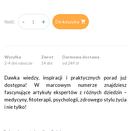
-
+
Ilość:
Do koszyka

Wysyłka
Zwrot
Darmowa dostawa
2-4 dni robocze
14 dni
od 249 zł
Dawka wiedzy, inspiracji i praktycznych porad już
dostępna! W marcowym numerze znajdziesz
fascynujące artykuły ekspertów z różnych dziedzin –
medycyny, fitoterapii, psychologii, zdrowego stylu życia
i nie tylko!