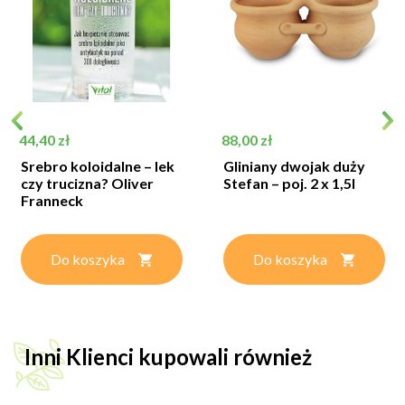
Cena
Cena
44,40 zł
88,00 zł
Srebro koloidalne – lek
Gliniany dwojak duży
czy trucizna? Oliver
Stefan – poj. 2 x 1,5l
Franneck
Do koszyka
Do koszyka
Inni Klienci kupowali również