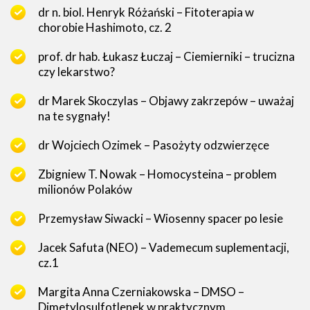
dr n. biol. Henryk Różański – Fitoterapia w
chorobie Hashimoto, cz. 2
prof. dr hab. Łukasz Łuczaj – Ciemierniki – trucizna
czy lekarstwo?
dr Marek Skoczylas – Objawy zakrzepów – uważaj
na te sygnały!
dr Wojciech Ozimek – Pasożyty odzwierzęce
Zbigniew T. Nowak – Homocysteina – problem
milionów Polaków
Przemysław Siwacki – Wiosenny spacer po lesie
Jacek Safuta (NEO) – Vademecum suplementacji,
cz.1
Margita Anna Czerniakowska – DMSO –
Dimetylosulfotlenek w praktycznym