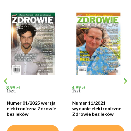
Cena
Cena
8,99 zł
4,99 zł
1szt.
1szt.
Numer 01/2025 wersja
Numer 11/2021
elektroniczna Zdrowie
wydanie elektroniczne
bez leków
Zdrowie bez leków