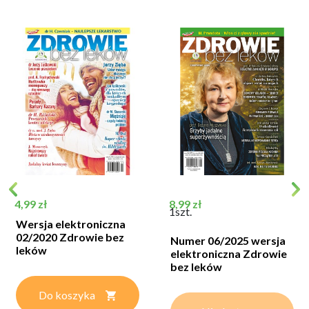
Cena
Cena
4,99 zł
8,99 zł
1szt.
Wersja elektroniczna
02/2020 Zdrowie bez
Numer 06/2025 wersja
leków
elektroniczna Zdrowie
bez leków
Do koszyka