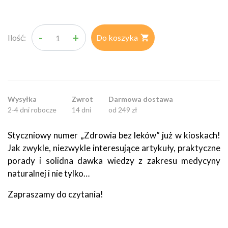
-
+
Ilość:
Do koszyka

Wysyłka
Zwrot
Darmowa dostawa
2-4 dni robocze
14 dni
od 249 zł
Styczniowy numer „Zdrowia bez leków” już w kioskach!
Jak zwykle, niezwykle interesujące artykuły, praktyczne
porady i solidna dawka wiedzy z zakresu medycyny
naturalnej i nie tylko…
Zapraszamy do czytania!