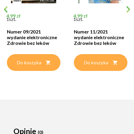
Cena
Cena
4,99 zł
4,99 zł
1szt.
1szt.
Numer 09/2021
Numer 11/2021
wydanie elektroniczne
wydanie elektroniczne
Zdrowie bez leków
Zdrowie bez leków
Do koszyka
Do koszyka
Opinie
(0)