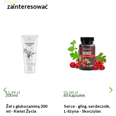
zainteresować
Cena
Cena
11,99 zł
55,00 zł
200 ml
60 kapsułek
Żel z glukozaminą 200
Serce - głóg, serdecznik,
ml - Kwiat Życia
L-lizyna - Skoczylas