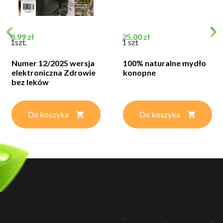
Cena
Cena
8,99 zł
25,00 zł
1szt.
1 szt
Numer 12/2025 wersja
100% naturalne mydło
elektroniczna Zdrowie
konopne
bez leków
Do koszyka
Do koszyka