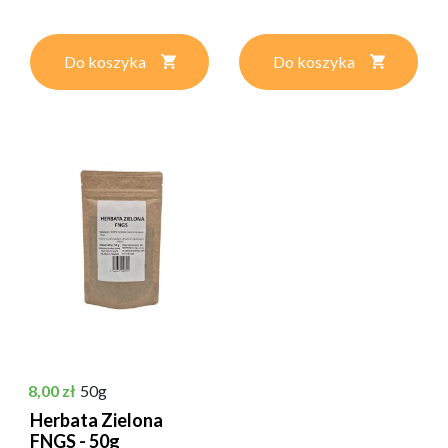
Do koszyka
Do koszyka
Cena
8,00 zł
50g
Herbata Zielona
FNGS - 50g