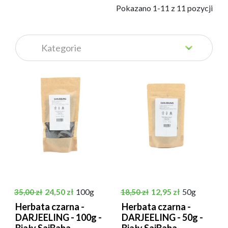
            Pokazano 1-11 z 11 pozycji

Cena podstawowa
Cena
Cena podstawowa
Cena
24,50 zł
100g
12,95 zł
50g
35,00 zł
18,50 zł
Herbata czarna -
Herbata czarna -
DARJEELING - 100g -
DARJEELING - 50g -
Biały SaiBaba
Biały SaiBaba