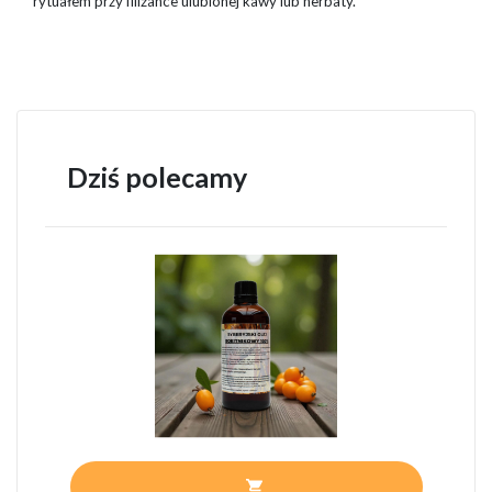
rytuałem przy filiżance ulubionej kawy lub herbaty.
Dziś polecamy