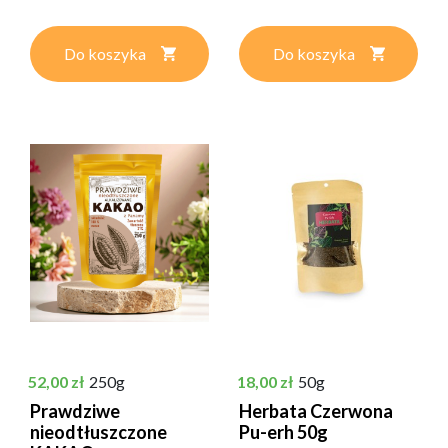
Do koszyka
Do koszyka
Cena
Cena
52,00 zł
250g
18,00 zł
50g
Prawdziwe
Herbata Czerwona
nieodtłuszczone
Pu-erh 50g