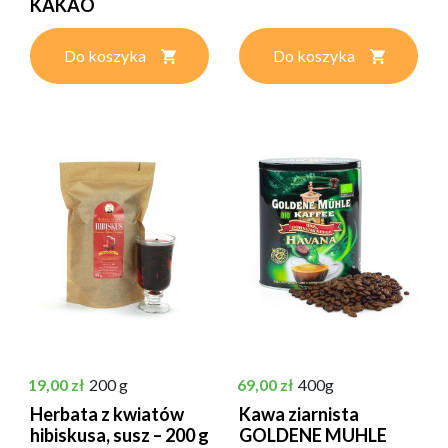
KAKAO
Do koszyka
Do koszyka
Cena
Cena
19,00 zł
200 g
69,00 zł
400g
Herbata z kwiatów
Kawa ziarnista
hibiskusa, susz – 200 g
GOLDENE MUHLE