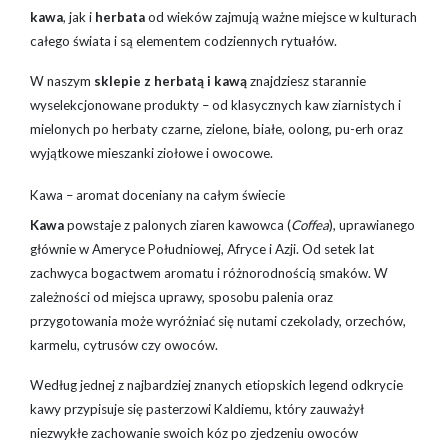
kawa
, jak i
herbata
od wieków zajmują ważne miejsce w kulturach
całego świata i są elementem codziennych rytuałów.
W naszym
sklepie z herbatą i kawą
znajdziesz starannie
wyselekcjonowane produkty – od klasycznych kaw ziarnistych i
mielonych po herbaty czarne, zielone, białe, oolong, pu-erh oraz
wyjątkowe mieszanki ziołowe i owocowe.
Kawa – aromat doceniany na całym świecie
Kawa
powstaje z palonych ziaren kawowca (
Coffea
), uprawianego
głównie w Ameryce Południowej, Afryce i Azji. Od setek lat
zachwyca bogactwem aromatu i różnorodnością smaków. W
zależności od miejsca uprawy, sposobu palenia oraz
przygotowania może wyróżniać się nutami czekolady, orzechów,
karmelu, cytrusów czy owoców.
Według jednej z najbardziej znanych etiopskich legend odkrycie
kawy przypisuje się pasterzowi Kaldiemu, który zauważył
niezwykłe zachowanie swoich kóz po zjedzeniu owoców