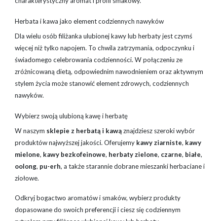
charakterystyczny aromat i profil smakowy.
Herbata i kawa jako element codziennych nawyków
Dla wielu osób filiżanka ulubionej kawy lub herbaty jest czymś
więcej niż tylko napojem. To chwila zatrzymania, odpoczynku i
świadomego celebrowania codzienności. W połączeniu ze
zróżnicowaną dietą, odpowiednim nawodnieniem oraz aktywnym
stylem życia może stanowić element zdrowych, codziennych
nawyków.
Wybierz swoją ulubioną kawę i herbatę
W naszym
sklepie z herbatą i kawą
znajdziesz szeroki wybór
produktów najwyższej jakości. Oferujemy
kawy ziarniste
,
kawy
mielone
,
kawy bezkofeinowe
,
herbaty zielone
,
czarne
,
białe
,
oolong
,
pu-erh
, a także starannie dobrane mieszanki herbaciane i
ziołowe.
Odkryj bogactwo aromatów i smaków, wybierz produkty
dopasowane do swoich preferencji i ciesz się codziennym