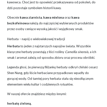
kawowca. Choć jest to opowieść przekazywana od pokoleń, do
dziś pozostaje symbolem historii kawy.
Obecnie
kawa ziarnista
,
kawa mielona
oraz
kawa
bezkofeinowa
należą do najczęściej wybieranych produktów
przez osoby ceniące wysoką jakość i wyjątkowy smak.
Herbata – napój o wielowiekowej tradycji
Herbata
to jeden z najstarszych napojów świata. Wszystkie
klasyczne herbaty powstają z liści rośliny
Camellia sinensis
, a ich
smak i aromat zależą od sposobu zbioru oraz procesu obróbki.
Legenda głosi, że pierwszą filiżankę herbaty odkrył chiński cesarz
Shen Nung, gdy liście herbaciane przypadkowo wpadły do
gorącej wody. Od tamtej pory herbata stała się nieodłącznym
elementem wielu kultur i codziennych rytuałów.
W naszej ofercie znajdziesz między innymi:
herbatę zieloną
,