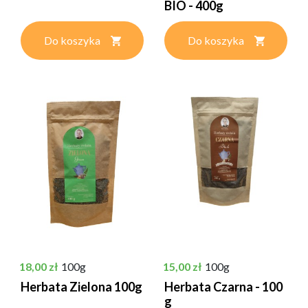
BIO - 400g
Do koszyka
Do koszyka
Cena
Cena
18,00 zł
100g
15,00 zł
100g
Herbata Zielona 100g
Herbata Czarna - 100
g