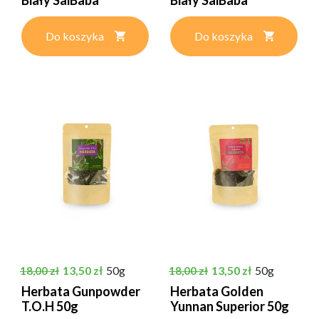
Do koszyka
Do koszyka
Cena podstawowa
Cena
Cena podstawowa
Cena
13,50 zł
50g
13,50 zł
50g
18,00 zł
18,00 zł
Herbata Gunpowder
Herbata Golden
T.O.H 50g
Yunnan Superior 50g