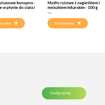
otasowe konopno -
Mydło ryżowe z nagietkiem i
 w płynie do ciała i
mniszkiem lekarskim - 100 g
-...
oszyka
Do koszyka
Dodaj opinię