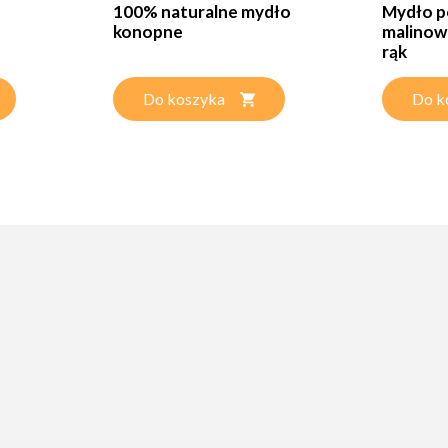
100% naturalne mydło
Mydło p
konopne
malinowe
rąk
Do koszyka
Do k