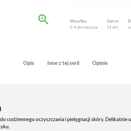

Wysyłka
Zwrot
D
2-4 dni robocze
14 dni
o
Opis
Inne z tej serii
Opinie
m
o codziennego oczyszczania i pielęgnacji skóry. Delikatnie
tyku.