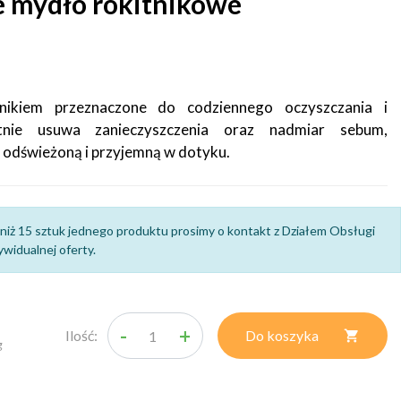
e mydło rokitnikowe
nikiem przeznaczone do codziennego oczyszczania i
katnie usuwa zanieczyszczenia oraz nadmiar sebum,
, odświeżoną i przyjemną w dotyku.
niż 15 sztuk jednego produktu prosimy o kontakt z Działem Obsługi
widualnej oferty.
-
+
Ilość:
Do koszyka

g