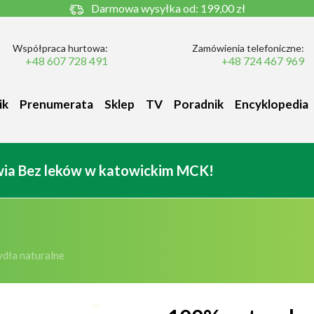
Darmowa wysyłka od:
199,00 zł
Współpraca hurtowa:
Zamówienia telefoniczne:
+48 607 728 491
+48 724 467 969
ik
Prenumerata
Sklep
TV
Poradnik
Encyklopedia
owia Bez leków w katowickim MCK!
dła naturalne