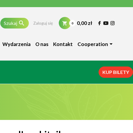

0,00 zł
Szukaj
Zaloguj się
0
Wydarzenia
O nas
Kontakt
Cooperation
KUP BILETY