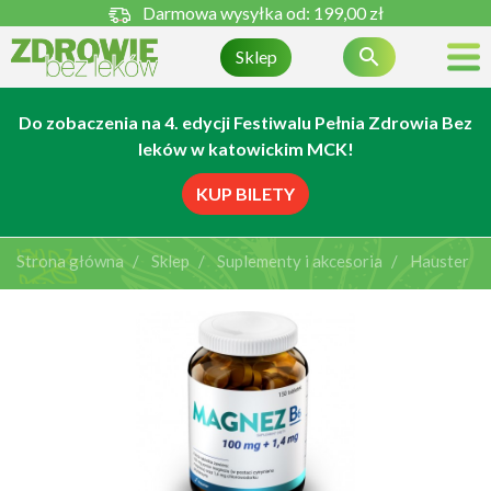
Darmowa wysyłka od:
199,00 zł

Sklep
Do zobaczenia na 4. edycji Festiwalu Pełnia Zdrowia Bez
leków w katowickim MCK!
KUP BILETY
Strona główna
Sklep
Suplementy i akcesoria
Hauster