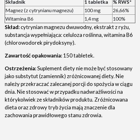
Składnik
1 tabletka
% RWS*
Magnez (z cytrynianu magnezu)
100 mg
26,66%
Witamina B6
1,4 mg
100%
Skład:
cytrynian magnezu dwuwodny, ekstrakt z ryżu,
substancja wypełniająca: celuloza roślinna, witamina B6
(chlorowodorek pirydoksyny).
Zawartość opakowania:
150 tabletek.
Ostrzeżenia:
Suplement diety nie może być stosowany
jako substytut (zamiennik) zróżnicowanej diety. Nie
należy przekraczać zalecanej porcji do spożycia w ciągu
dnia. Nie stosować w przypadku nadwrażliwości na
którykolwiek ze składników produktu. Zróżnicowana
dieta oraz zdrowy tryb życia mają znaczenie dla
zachowania prawidłowego stanu zdrowia.