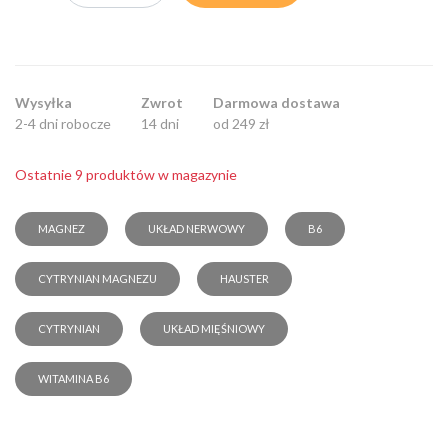
Wysyłka
Zwrot
Darmowa dostawa
2-4 dni robocze
14 dni
od 249 zł
Ostatnie 9 produktów w magazynie
MAGNEZ
UKŁAD NERWOWY
B6
CYTRYNIAN MAGNEZU
HAUSTER
CYTRYNIAN
UKŁAD MIĘŚNIOWY
WITAMINA B6