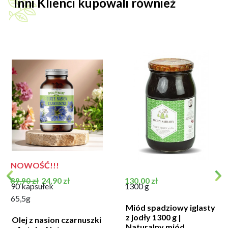
Inni Klienci kupowali również
NOWOŚĆ!!!
Cena podstawowa
Cena
Cena
24,90 zł
130,00 zł
39,90 zł
90 kapsułek
1300 g
65,5g
Miód spadziowy iglasty
z jodły 1300 g |
Olej z nasion czarnuszki
Naturalny miód...