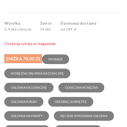
Wysyłka
Zwrot
Darmowa dostawa
2-4 dni robocze
14 dni
od 249 zł
Ostatnia sztuka w magazynie
ZNIŻKA 70,00 ZŁ
MOSIĄDZ
MOSIĘŻNA OSŁONKA NA DONICZKĘ
OSŁONKA NA DONICZKĘ
DONICZKA MOSIĘŻNA
OSŁONKA PURAM
DEKORACJA WNĘTRZ
OSŁONKA NA KWIATY
RĘCZNIE WYKONANA OSŁONKA