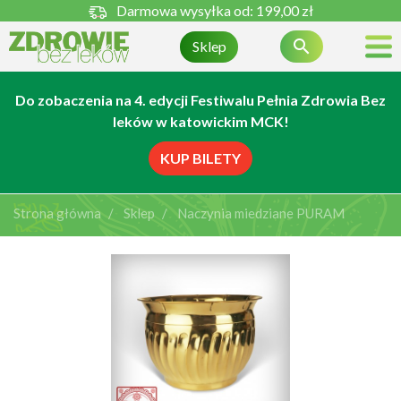
Darmowa wysyłka od:
199,00 zł

Sklep
Do zobaczenia na 4. edycji Festiwalu Pełnia Zdrowia Bez
leków w katowickim MCK!
KUP BILETY
Strona główna
Sklep
Naczynia miedziane PURAM