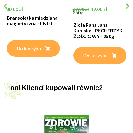
Cena
Cena podstawowa
Cena
80,00 zł
49,00 zł
69,00 zł
250g
Bransoletka miedziana
magnetyczna - Listki
Zioła Pana Jana
Kubiaka - PĘCHERZYK
ŻÓŁCIOWY - 250g
Do koszyka
Do koszyka
Inni Klienci kupowali również