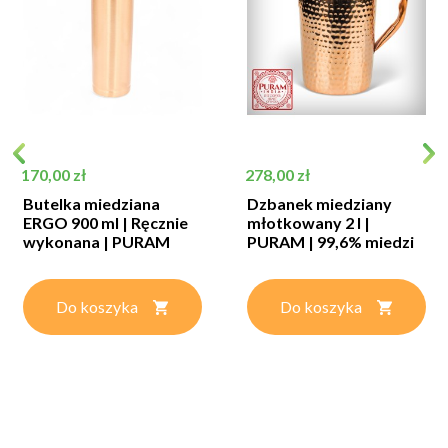
Cena
Cena
170,00 zł
278,00 zł
Butelka miedziana
Dzbanek miedziany
ERGO 900 ml | Ręcznie
młotkowany 2 l |
wykonana | PURAM
PURAM | 99,6% miedzi
Do koszyka
Do koszyka