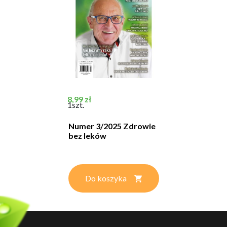
Cena
8,99 zł
1szt.
Numer 3/2025 Zdrowie
bez leków
Do koszyka