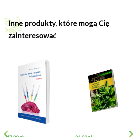
Inne produkty, które mogą Cię
zainteresować
Cena
Cena
47,00 zł
34,90 zł