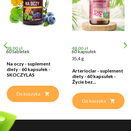
Cena
Cena
38,00 zł
48,00 zł
60 tabletek
60 kapsułek
35,4 g
Na oczy - suplement
diety - 60 kapsułek -
Arterioclar - suplement
SKOCZYLAS
diety - 60 kapsułek -
Życie bez...
Do koszyka
Do koszyka