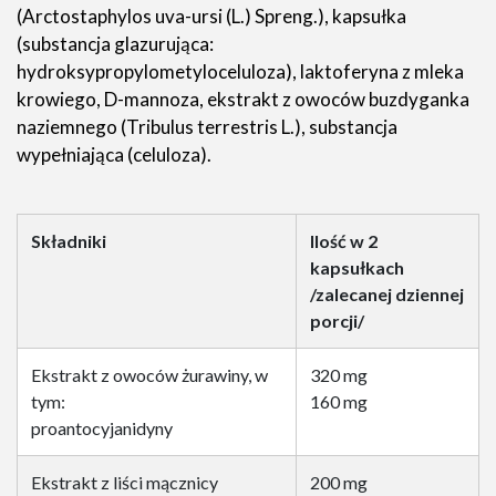
(Arctostaphylos uva-ursi (L.) Spreng.), kapsułka
(substancja glazurująca:
hydroksypropylometyloceluloza), laktoferyna z mleka
krowiego, D-mannoza, ekstrakt z owoców buzdyganka
naziemnego (Tribulus terrestris L.), substancja
wypełniająca (celuloza).
Składniki
Ilość w 2
kapsułkach
/zalecanej dziennej
porcji/
Ekstrakt z owoców żurawiny, w
320 mg
tym:
160 mg
proantocyjanidyny
Ekstrakt z liści mącznicy
200 mg