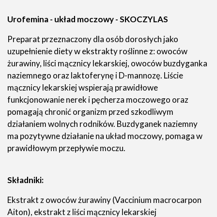
Urofemina - układ moczowy -
SKOCZYLAS
Preparat przeznaczony dla osób dorosłych jako
uzupełnienie diety w ekstrakty roślinne z: owoców
żurawiny, liści mącznicy lekarskiej, owoców buzdyganka
naziemnego oraz laktoferynę i D-mannozę. Liście
mącznicy lekarskiej wspierają prawidłowe
funkcjonowanie nerek i pęcherza moczowego oraz
pomagają chronić organizm przed szkodliwym
działaniem wolnych rodników. Buzdyganek naziemny
ma pozytywne działanie na układ moczowy, pomaga w
prawidłowym przepływie moczu.
Składniki:
Ekstrakt z owoców żurawiny (Vaccinium macrocarpon
Aiton), ekstrakt z liści mącznicy lekarskiej