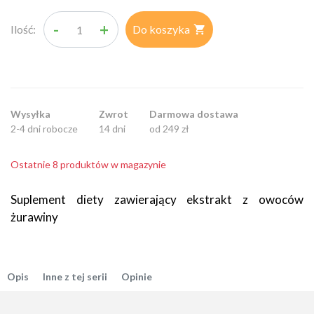
-
+
Ilość:
Do koszyka

Wysyłka
Zwrot
Darmowa dostawa
2-4 dni robocze
14 dni
od 249 zł
Ostatnie 8 produktów w magazynie
Suplement diety zawierający ekstrakt z owoców
żurawiny
Opis
Inne z tej serii
Opinie