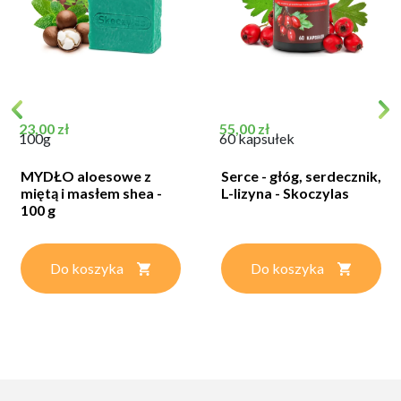
Cena
Cena
23,00 zł
55,00 zł
100g
60 kapsułek
MYDŁO aloesowe z
Serce - głóg, serdecznik,
miętą i masłem shea -
L-lizyna - Skoczylas
100 g
Do koszyka
Do koszyka