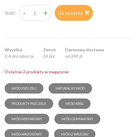
-
+
Ilość:
Do koszyka

Wysyłka
Zwrot
Darmowa dostawa
2-4 dni robocze
14 dni
od 249 zł
Ostatnie 2 produkty w magazynie
MIÓD PSZCZELI
NATURALNY MIÓD
PRODUKTY PSZCZELE
MIÓD 400G
MIÓD NEKTAROWY
MIÓD ODMIANOWY
MIÓD WRZOSOWY
MIÓD Z WRZOSU