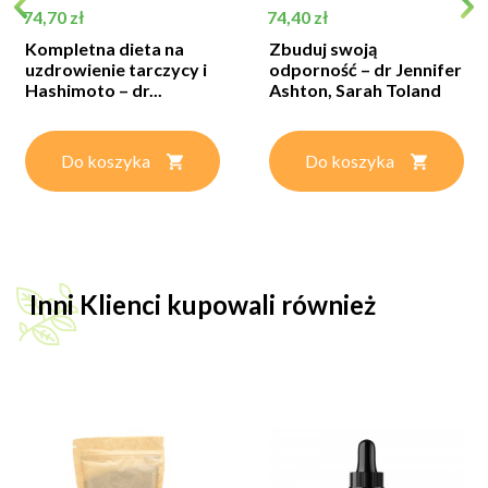
Cena
Cena
74,70 zł
74,40 zł
Kompletna dieta na
Zbuduj swoją
uzdrowienie tarczycy i
odporność – dr Jennifer
Hashimoto – dr...
Ashton, Sarah Toland
Do koszyka
Do koszyka
Inni Klienci kupowali również