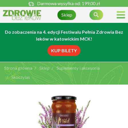
Darmowa wysyłka od:
199,00 zł

Sklep
Do zobaczenia na 4. edycji Festiwalu Pełnia Zdrowia Bez
leków w katowickim MCK!
KUP BILETY
Strona główna
Sklep
Suplementy i akcesoria
Skoczylas