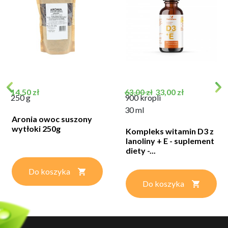
Cena
Cena podstawowa
Cena
14,50 zł
33,00 zł
63,00 zł
250 g
900 kropli
30 ml
Aronia owoc suszony
wytłoki 250g
Kompleks witamin D3 z
lanoliny + E - suplement
diety -...
Do koszyka
Do koszyka