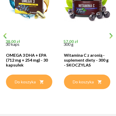
Cena
Cena
38,00 zł
57,00 zł
30 kaps
300 g
OMEGA 3 DHA + EPA
Witamina C z aronią -
(712 mg + 254 mg) - 30
suplement diety - 300 g
kapsułek
- SKOCZYLAS
Do koszyka
Do koszyka