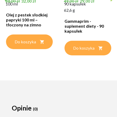
Cena podstawowa
Cena
Cena podstawowa
Cena
32,00 zł
29,00 zł
38,00 zł
49,00 zł
100 ml
90 kapsułek
62,6 g
Olej z pestek słodkiej
papryki 100 ml –
Gammaprim -
tłoczony na zimno
suplement diety - 90
kapsułek
Do koszyka
Do koszyka
Opinie
(0)