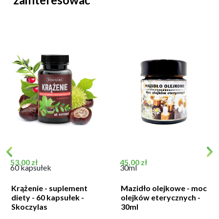
Cena
Cena
53,00 zł
45,00 zł
60 kapsułek
30ml
Krążenie - suplement
Mazidło olejkowe - moc
diety - 60 kapsułek -
olejków eterycznych -
Skoczylas
30ml