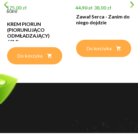
Cena
Cena podstawowa
Cena
175,00 zł
38,00 zł
44,90 zł
60ml
Zawał Serca - Zanim do
niego dojdzie
KREM PIORUN
(PIORUNUJĄCO
ODMŁADZAJĄCY)
60ML
Do koszyka
Do koszyka