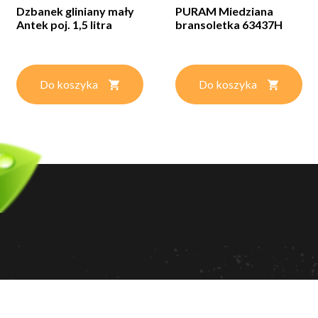
Dzbanek gliniany mały
PURAM Miedziana
Antek poj. 1,5 litra
bransoletka 63437H
Do koszyka
Do koszyka