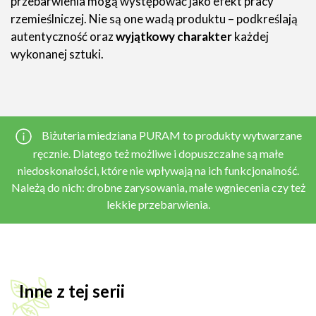
przebarwienia mogą występować jako efekt pracy
rzemieślniczej. Nie są one wadą produktu – podkreślają
autentyczność oraz
wyjątkowy charakter
każdej
wykonanej sztuki.
Biżuteria miedziana PURAM to produkty wytwarzane
ręcznie. Dlatego też możliwe i dopuszczalne są małe
niedoskonałości, które nie wpływają na ich funkcjonalność.
Należą do nich: drobne zarysowania, małe wgniecenia czy też
lekkie przebarwienia.
Inne z tej serii