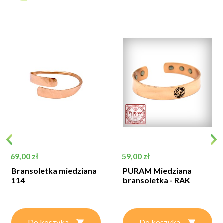
Cena
Cena
69,00 zł
59,00 zł
Bransoletka miedziana
PURAM Miedziana
114
bransoletka - RAK
Do koszyka
Do koszyka