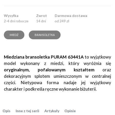
Wysyłka
Zwrot
Darmowa dostawa
2-4 dni robocze
14 dni
od 249 zł
MIEDŹ
BRANSOLETKA
Miedziana bransoletka PURAM 63441A
to wyjątkowy
model wykonany z miedzi, który wyróżnia się
oryginalnym, pofalowanym kształtem
oraz
dekoracyjnym splotem umieszczonym w centralnej
części. Nietypowa forma nadaje jej wyjątkowy
charakter i podkreśla ręczne wykonanie biżuterii.
Opis
Inne z tej serii
Artykuły
Opinie