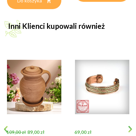
Do koszyka
Inni Klienci kupowali również
Cena podstawowa
Cena
Cena
89,00 zł
69,00 zł
109,00 zł