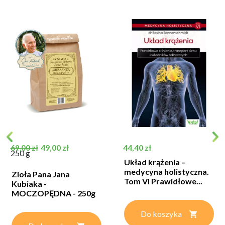
Cena podstawowa
Cena
Cena
49,00 zł
44,40 zł
69,00 zł
250 g
Układ krążenia –
medycyna holistyczna.
Zioła Pana Jana
Tom VI Prawidłowe...
Kubiaka -
MOCZOPĘDNA - 250g
Do koszyka