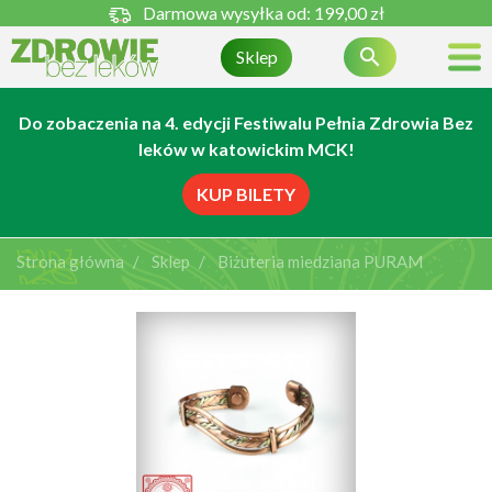
Darmowa wysyłka od:
199,00 zł

Sklep
Do zobaczenia na 4. edycji Festiwalu Pełnia Zdrowia Bez
leków w katowickim MCK!
KUP BILETY
Strona główna
Sklep
Biżuteria miedziana PURAM