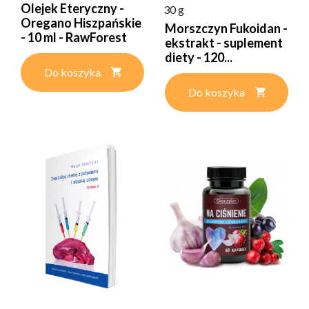
Olejek Eteryczny -
30 g
Oregano Hiszpańskie
Morszczyn Fukoidan -
- 10 ml - RawForest
ekstrakt - suplement
diety - 120...
Do koszyka
Do koszyka