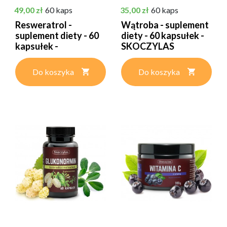
Cena
Cena
49,00 zł
60 kaps
35,00 zł
60 kaps
Resweratrol -
Wątroba - suplement
suplement diety - 60
diety - 60 kapsułek -
kapsułek -
SKOCZYLAS
SKOCZYLAS
Do koszyka
Do koszyka