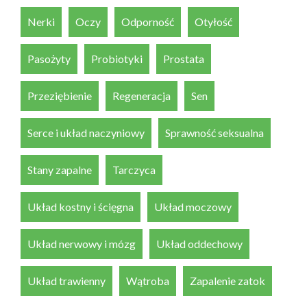
Nerki
Oczy
Odporność
Otyłość
Pasożyty
Probiotyki
Prostata
Przeziębienie
Regeneracja
Sen
Serce i układ naczyniowy
Sprawność seksualna
Stany zapalne
Tarczyca
Układ kostny i ścięgna
Układ moczowy
Układ nerwowy i mózg
Układ oddechowy
Układ trawienny
Wątroba
Zapalenie zatok