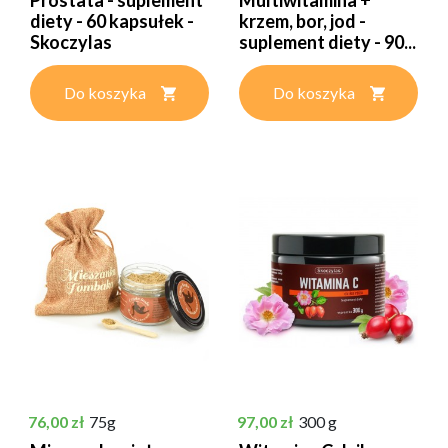
Prostata - suplement
Multiwitamina +
diety - 60 kapsułek -
krzem, bor, jod -
Skoczylas
suplement diety - 90...
Do koszyka
Do koszyka
Cena
Cena
76,00 zł
75g
97,00 zł
300 g