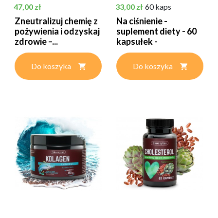
Cena
Cena
47,00 zł
33,00 zł
60 kaps
Zneutralizuj chemię z
Na ciśnienie -
pożywienia i odzyskaj
suplement diety - 60
zdrowie –...
kapsułek -
SKOCZYLAS
Do koszyka
Do koszyka