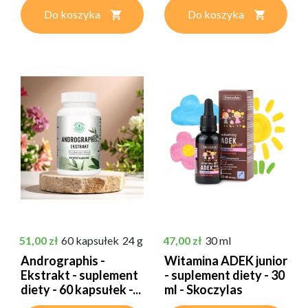
Do koszyka
Do koszyka
Cena
Cena
51,00 zł
60 kapsułek
24 g
47,00 zł
30 ml
Andrographis -
Witamina ADEK junior
Ekstrakt - suplement
- suplement diety - 30
diety - 60 kapsułek -...
ml - Skoczylas