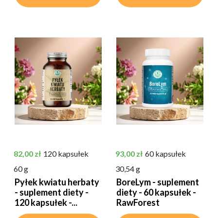
Cena
Cena
82,00 zł
120 kapsułek
93,00 zł
60 kapsułek
60 g
30,54 g
Pyłek kwiatu herbaty
BoreLym - suplement
- suplement diety -
diety - 60 kapsułek -
120 kapsułek -...
RawForest