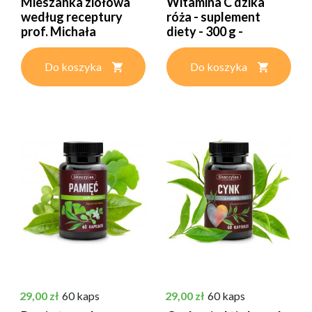
Mieszanka ziołowa
Witamina C dzika
według receptury
róża - suplement
prof. Michała
diety - 300 g -
Tombaka...
Skoczylas
Do koszyka
Do koszyka
Cena
Cena
29,00 zł
60 kaps
29,00 zł
60 kaps