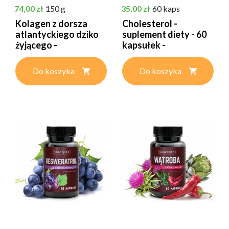
Cena
Cena
74,00 zł
150 g
35,00 zł
60 kaps
Kolagen z dorsza
Cholesterol -
atlantyckiego dziko
suplement diety - 60
żyjącego -
kapsułek -
suplement...
SKOCZYLAS
Do koszyka
Do koszyka