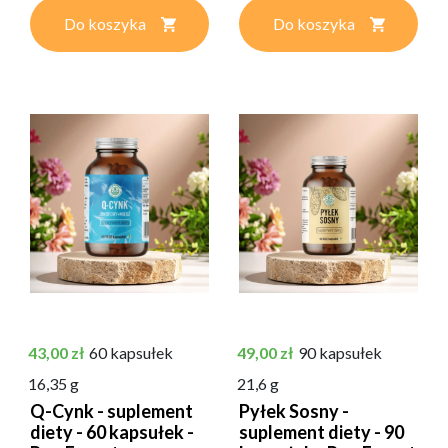
Do koszyka
Do koszyka
Cena
Cena
43,00 zł
60 kapsułek
49,00 zł
90 kapsułek
16,35 g
21,6 g
Q-Cynk - suplement
Pyłek Sosny -
diety - 60 kapsułek -
suplement diety - 90