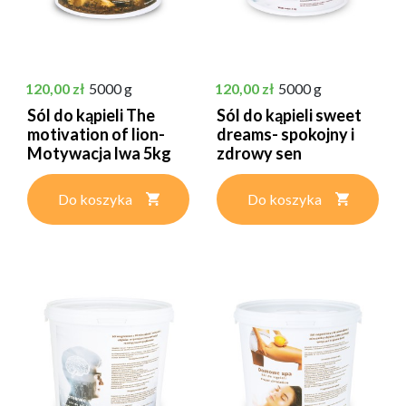
Cena
Cena
120,00 zł
5000 g
120,00 zł
5000 g
Sól do kąpieli The
Sól do kąpieli sweet
motivation of lion-
dreams- spokojny i
Motywacja lwa 5kg
zdrowy sen
Do koszyka
Do koszyka