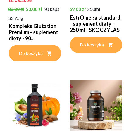
10.08.2026
Cena podstawowa
Cena
Cena
53,00 zł
90 kaps
69,00 zł
250ml
83,00 zł
EstrOmega standard
33,75 g
- suplement diety -
Kompleks Glutation
250 ml - SKOCZYLAS
Premium - suplement
diety - 90...
Do koszyka
Do koszyka