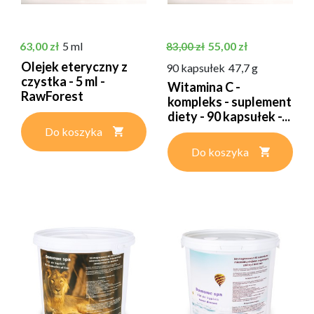
Cena
Cena podstawowa
Cena
63,00 zł
5 ml
55,00 zł
83,00 zł
Olejek eteryczny z
90 kapsułek
47,7 g
czystka - 5 ml -
Witamina C -
RawForest
kompleks - suplement
diety - 90 kapsułek -...
Do koszyka
Do koszyka