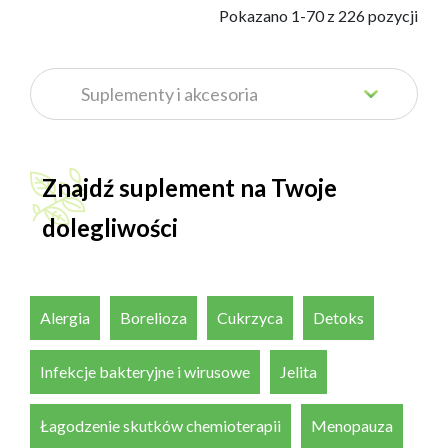
            Pokazano 1-70 z 226 pozycji

Znajdź suplement na Twoje
dolegliwości
Alergia
Borelioza
Cukrzyca
Detoks
Infekcje bakteryjne i wirusowe
Jelita
Łagodzenie skutków chemioterapii
Menopauza