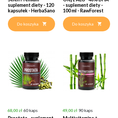
suplement diety - 120
- suplement diety -
kapsułek - HerbaSano
100 ml - RawForest
Do koszyka
Do koszyka
Cena
Cena
68,00 zł
60 kaps
49,00 zł
90 kaps