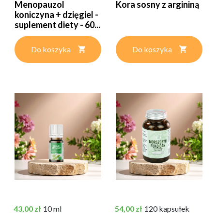
Menopauzol
Kora sosny z argininą
koniczyna + dzięgiel -
suplement diety - 60...
Do koszyka
Do koszyka
Cena
Cena
43,00 zł
10 ml
54,00 zł
120 kapsułek