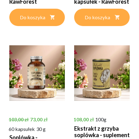
RawForest
kapsułek - RawForest
Do koszyka
Do koszyka
Cena podstawowa
Cena
Cena
73,00 zł
108,00 zł
100g
103,00 zł
Ekstrakt z grzyba
60 kapsułek
30 g
soplówka - suplement
Soplówka -