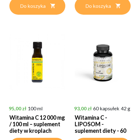
Do koszyka
Do koszyka
Cena
Cena
95,00 zł
100 ml
93,00 zł
60 kapsułek
42 g
Witamina C 12 000 mg
Witamina C -
/ 100 ml – suplement
LIPOSOM -
diety w kroplach
suplement diety - 60
VEGE kapsułek...