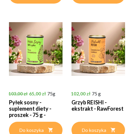
Cena podstawowa
Cena
Cena
65,00 zł
75g
102,00 zł
75 g
103,00 zł
Pyłek sosny -
Grzyb REISHI -
suplement diety -
ekstrakt - RawForest
proszek - 75 g -
RawForest
Do koszyka
Do koszyka