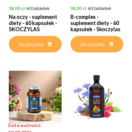
Cena
Cena
38,00 zł
60 tabletek
38,00 zł
60 tabletek
Na oczy - suplement
B-complex -
diety - 60 kapsułek -
suplement diety - 60
SKOCZYLAS
kapsułek - Skoczylas
Do koszyka
Do koszyka
Data ważności: