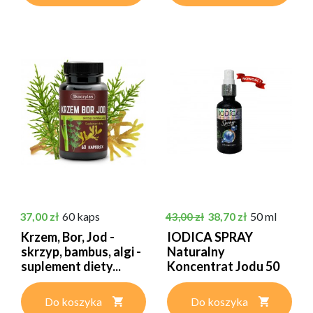
Cena
Cena podstawowa
Cena
37,00 zł
60 kaps
38,70 zł
50 ml
43,00 zł
Krzem, Bor, Jod -
IODICA SPRAY
skrzyp, bambus, algi -
Naturalny
suplement diety...
Koncentrat Jodu 50
ml
Do koszyka
Do koszyka