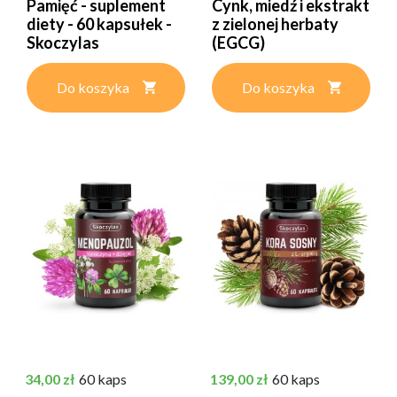
Pamięć - suplement
Cynk, miedź i ekstrakt
diety - 60 kapsułek -
z zielonej herbaty
Skoczylas
(EGCG)
Do koszyka
Do koszyka
Cena
Cena
34,00 zł
60 kaps
139,00 zł
60 kaps