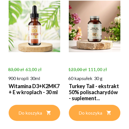
Cena podstawowa
Cena
Cena podstawowa
Cena
63,00 zł
111,00 zł
83,00 zł
123,00 zł
900 kropli
30ml
60 kapsułek
30 g
Witamina D3+K2MK7
Turkey Tail - ekstrakt
+ E w kroplach - 30 ml
50% polisacharydów
- suplement...
Do koszyka
Do koszyka