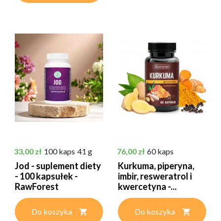
Cena
Cena
33,00 zł
100 kaps
41 g
76,00 zł
60 kaps
Jod - suplement diety
Kurkuma, piperyna,
- 100 kapsułek -
imbir, resweratrol i
RawForest
kwercetyna -...
Do koszyka
Do koszyka