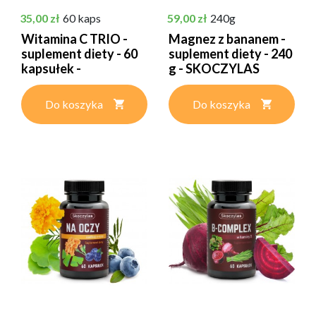
Cena
Cena
35,00 zł
60 kaps
59,00 zł
240g
Witamina C TRIO -
Magnez z bananem -
suplement diety - 60
suplement diety - 240
kapsułek -
g - SKOCZYLAS
SKOCZYLAS
Do koszyka
Do koszyka