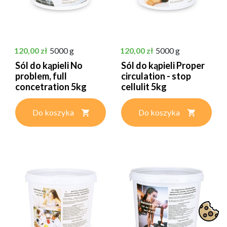
Cena
Cena
120,00 zł
5000 g
120,00 zł
5000 g
Sól do kąpieli No
Sól do kąpieli Proper
problem, full
circulation - stop
concetration 5kg
cellulit 5kg
Do koszyka
Do koszyka