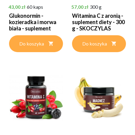
Cena
Cena
43,00 zł
60 kaps
57,00 zł
300 g
Glukonormin -
Witamina C z aronią -
kozieradka i morwa
suplement diety - 300
biała - suplement
g - SKOCZYLAS
diety...
Do koszyka
Do koszyka