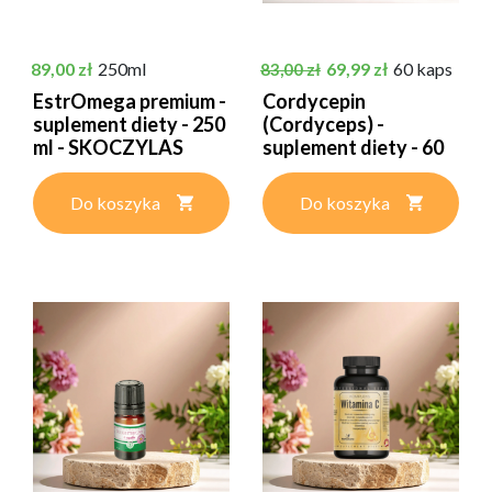
Cena
Cena podstawowa
Cena
89,00 zł
250ml
69,99 zł
60 kaps
83,00 zł
EstrOmega premium -
Cordycepin
suplement diety - 250
(Cordyceps) -
ml - SKOCZYLAS
suplement diety - 60
kapsułek -...
Do koszyka
Do koszyka