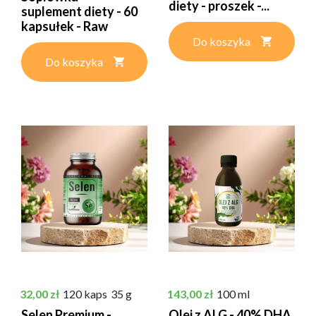
diety - proszek -...
suplement diety - 60
kapsułek - Raw
Forest
Do koszyka
Do koszyka
Cena
Cena
32,00 zł
120 kaps
35 g
143,00 zł
100 ml
Selen Premium -
Olej z ALG - 40% DHA