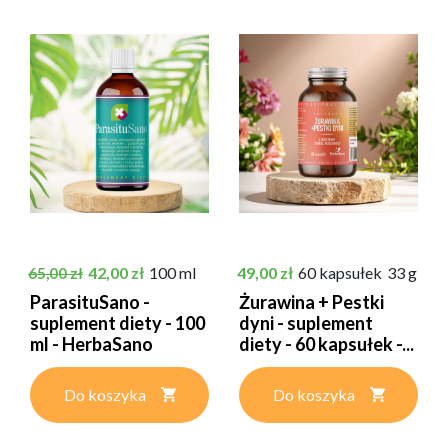
Cena podstawowa
Cena
Cena
42,00 zł
100 ml
49,00 zł
60 kapsułek
33 g
65,00 zł
ParasituSano -
Żurawina + Pestki
suplement diety - 100
dyni - suplement
ml - HerbaSano
diety - 60 kapsułek -...
Do koszyka
Do koszyka