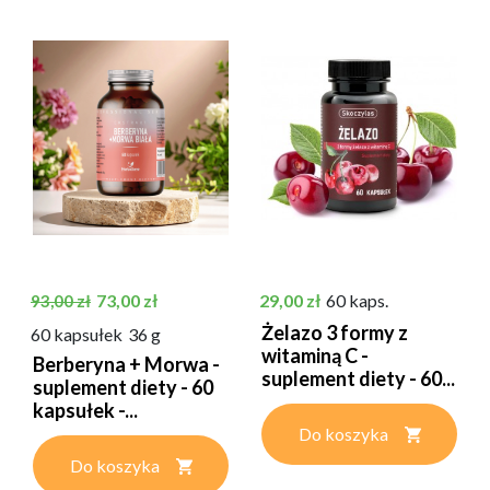
Cena podstawowa
Cena
Cena
73,00 zł
29,00 zł
60 kaps.
93,00 zł
Żelazo 3 formy z
60 kapsułek
36 g
witaminą C -
Berberyna + Morwa -
suplement diety - 60...
suplement diety - 60
kapsułek -...
Do koszyka
Do koszyka