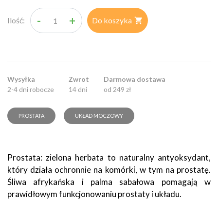
-
+
Ilość:
Do koszyka

Wysyłka
Zwrot
Darmowa dostawa
2-4 dni robocze
14 dni
od 249 zł
PROSTATA
UKŁAD MOCZOWY
Prostata: zielona herbata to naturalny antyoksydant,
który działa ochronnie na komórki, w tym na prostatę.
Śliwa afrykańska i palma sabałowa pomagają w
prawidłowym funkcjonowaniu prostaty i układu.