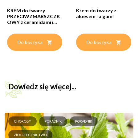
KREM do twarzy
Krem do twarzy z
PRZECIWZMARSZCZK
aloesem i algami
OWY z ceramidami i...
Do koszyka
Do koszyka
Dowiedz się więcej...
CHOROBY
PORADNIK
PORADNIK
ZIOŁOLECZNICTWO