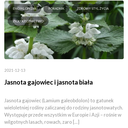
ENCYKLOPEDIA
PORADNIK
ZDROWY STYL ŻYCIA
ZIOŁOLECZNICTWO
2021-12-13
Jasnota gajowiec i jasnota biała
Jasnota gajowiec (Lamium galeobdolon) to gatunek
wieloletniej rośliny zaliczanej do rodziny jasnotowatych.
Występuje przede wszystkim w Europie i Azji – rośnie w
wilgotnych lasach, rowach, zaro [...]