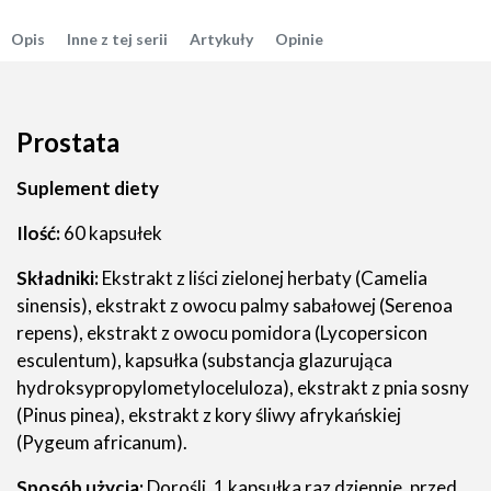
Opis
Inne z tej serii
Artykuły
Opinie
Prostata
Suplement diety
Ilość:
60 kapsułek
Składniki:
Ekstrakt z liści zielonej herbaty (Camelia
sinensis), ekstrakt z owocu palmy sabałowej (Serenoa
repens), ekstrakt z owocu pomidora (Lycopersicon
esculentum), kapsułka (substancja glazurująca
hydroksypropylometyloceluloza), ekstrakt z pnia sosny
(Pinus pinea), ekstrakt z kory śliwy afrykańskiej
(Pygeum africanum).
Sposób użycia:
Dorośli, 1 kapsułka raz dziennie, przed