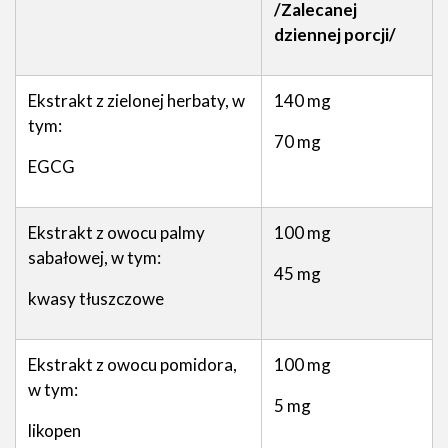
/Zalecanej
dziennej porcji/
Ekstrakt z zielonej herbaty, w
140 mg
tym:
70 mg
EGCG
Ekstrakt z owocu palmy
100 mg
sabałowej, w tym:
45 mg
kwasy tłuszczowe
Ekstrakt z owocu pomidora,
100 mg
w tym:
5 mg
likopen