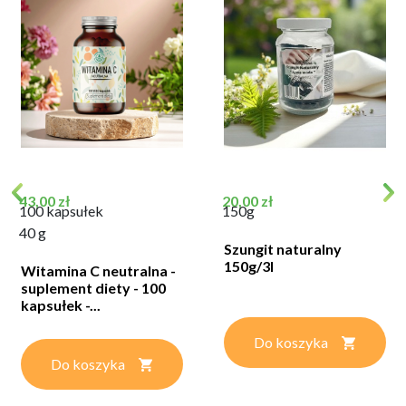
Cena
Cena
43,00 zł
20,00 zł
100 kapsułek
150g
40 g
Szungit naturalny
150g/3l
Witamina C neutralna -
suplement diety - 100
kapsułek -...
Do koszyka
Do koszyka