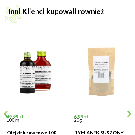
Inni Klienci kupowali również
Cena
Cena
49,99 zł
6,99 zł
100 ml
20g
Olej dziurawcowy 100
TYMIANEK SUSZONY