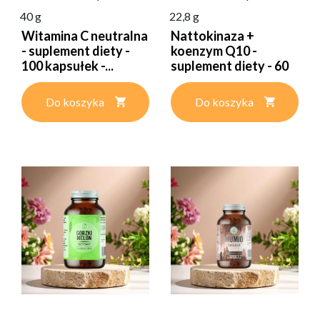
40 g
22,8 g
Witamina C neutralna
Nattokinaza +
- suplement diety -
koenzym Q10 -
100 kapsułek -...
suplement diety - 60
kapsułek...
Do koszyka
Do koszyka