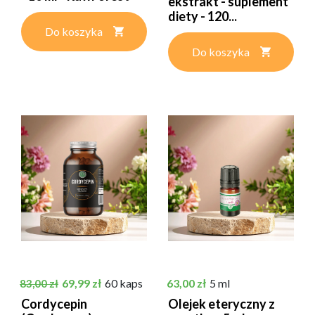
ekstrakt - suplement
diety - 120...
Do koszyka
Do koszyka
Cena podstawowa
Cena
Cena
69,99 zł
60 kaps
63,00 zł
5 ml
83,00 zł
Cordycepin
Olejek eteryczny z