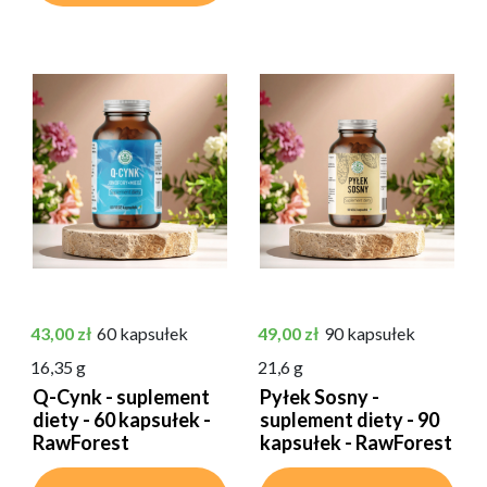
Cena
Cena
43,00 zł
60 kapsułek
49,00 zł
90 kapsułek
16,35 g
21,6 g
Q-Cynk - suplement
Pyłek Sosny -
diety - 60 kapsułek -
suplement diety - 90
RawForest
kapsułek - RawForest