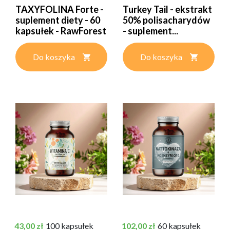
TAXYFOLINA Forte -
Turkey Tail - ekstrakt
suplement diety - 60
50% polisacharydów
kapsułek - RawForest
- suplement...
Do koszyka
Do koszyka
Cena
Cena
43,00 zł
100 kapsułek
102,00 zł
60 kapsułek