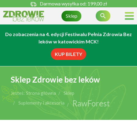
Darmowa wysyłka od:
199,00 zł

Sklep
Do zobaczenia na 4. edycji Festiwalu Pełnia Zdrowia Bez
leków w katowickim MCK!
KUP BILETY
Sklep Zdrowie bez leków
Jesteś:
Strona główna
Sklep
RawForest
Suplementy i akcesoria