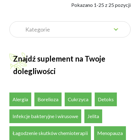
            Pokazano 1-25 z 25 pozycji

Znajdź suplement na Twoje
dolegliwości
Alergia
Borelioza
Cukrzyca
Detoks
Infekcje bakteryjne i wirusowe
Jelita
Łagodzenie skutków chemioterapii
Menopauza