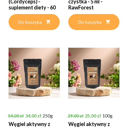
(Cordyceps) -
czystka - 5 ml -
suplement diety - 60
RawForest
kapsułek -...
Do koszyka
Do koszyka
Cena podstawowa
Cena
Cena podstawowa
Cena
34,00 zł
250g
25,00 zł
100g
54,00 zł
29,00 zł
Węgiel aktywny z
Węgiel aktywny z