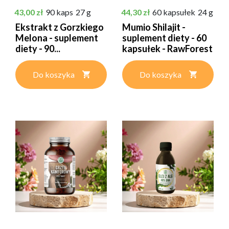
Cena
Cena
43,00 zł
90 kaps
27 g
44,30 zł
60 kapsułek
24 g
Ekstrakt z Gorzkiego
Mumio Shilajit -
Melona - suplement
suplement diety - 60
diety - 90...
kapsułek - RawForest
Do koszyka
Do koszyka