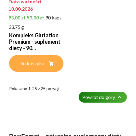
Data ważności:
10.08.2026
Cena podstawowa
Cena
53,00 zł
90 kaps
83,00 zł
33,75 g
Kompleks Glutation
Premium - suplement
diety - 90...
Do koszyka
Pokazano 1-25 z 25 pozycji

Powrót do góry