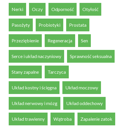
Nerki
Oczy
Odporność
Otyłość
Pasożyty
Probiotyki
Prostata
Przeziębienie
Regeneracja
Sen
Serce i układ naczyniowy
Sprawność seksualna
Stany zapalne
Tarczyca
Układ kostny i ścięgna
Układ moczowy
Układ nerwowy i mózg
Układ oddechowy
Układ trawienny
Wątroba
Zapalenie zatok