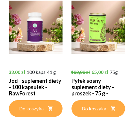
Cena
Cena podstawowa
Cena
33,00 zł
100 kaps
41 g
65,00 zł
75g
103,00 zł
Jod - suplement diety
Pyłek sosny -
- 100 kapsułek -
suplement diety -
RawForest
proszek - 75 g -
RawForest
Do koszyka
Do koszyka