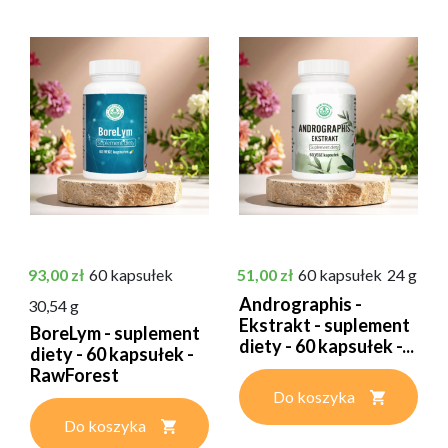
Cena
Cena
93,00 zł
60 kapsułek
51,00 zł
60 kapsułek
24 g
Andrographis -
30,54 g
Ekstrakt - suplement
BoreLym - suplement
diety - 60 kapsułek -...
diety - 60 kapsułek -
RawForest
Do koszyka
Do koszyka