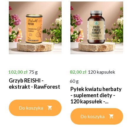
Cena
Cena
102,00 zł
75 g
82,00 zł
120 kapsułek
Grzyb REISHI -
60 g
ekstrakt - RawForest
Pyłek kwiatu herbaty
- suplement diety -
120 kapsułek -...
Do koszyka
Do koszyka