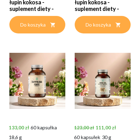
łupin kokosa -
łupin kokosa -
suplement diety -
suplement diety -
proszek...
proszek...
Do koszyka
Do koszyka
Cena
Cena podstawowa
Cena
133,00 zł
60 kapsułka
111,00 zł
123,00 zł
18,6 g
60 kapsułek
30 g