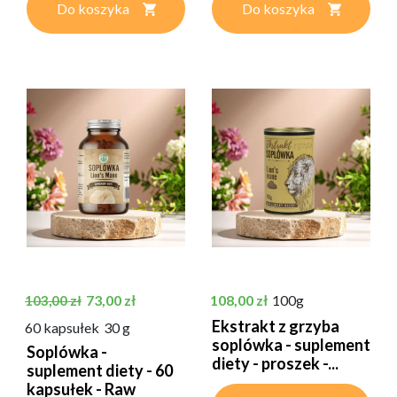
Do koszyka
Do koszyka
Cena podstawowa
Cena
Cena
73,00 zł
108,00 zł
100g
103,00 zł
Ekstrakt z grzyba
60 kapsułek
30 g
soplówka - suplement
Soplówka -
diety - proszek -...
suplement diety - 60
kapsułek - Raw