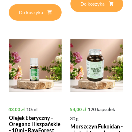
Forest
Do koszyka
Do koszyka
Cena
Cena
43,00 zł
10 ml
54,00 zł
120 kapsułek
Olejek Eteryczny -
30 g
Oregano Hiszpańskie
Morszczyn Fukoidan -
- 10 ml - RawForest