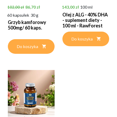
Cena podstawowa
Cena
Cena
86,70 zł
143,00 zł
100 ml
102,00 zł
Olej z ALG - 40% DHA
60 kapsułek
30 g
- suplement diety -
Grzyb kamforowy
100 ml - RawForest
500mg/ 60 kaps.
Do koszyka
Do koszyka