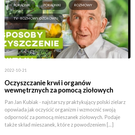
PORADNIK
PORADNIKI
ROZMOWY
TV - ROZMOWY O ZDROWIU
2022-10-21
Oczyszczanie krwi i organów
wewnętrznych za pomocą ziołowych
mieszanek
Pan Jan Kubiak - najstarszy praktykujący polski zielarz
opowiada jak oczyścić organizm i wzmocnić swoją
odporność za pomocą mieszanek ziołowych. Podaje
także skład mieszanek, które z powodzeniem [...]