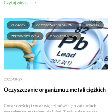
Czytaj więcej
CHOROBY
OCZYSZCZANIE ORGANIZMU
PORADNIK
ZDROWY STYL ŻYCIA
ZIOŁOLECZNICTWO
2022-08-29
Oczyszczanie organizmu z metali ciężkich
Coraz częściej i coraz więcej mówi się o zatruciach
organizmów metalami ciężkimi. Zwykle dotyczy to