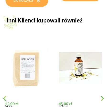
Do koszyka
Inni Klienci kupowali również
Cena
Cena
12,00 zł
45,00 zł
500g
50 ml