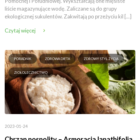
Północnej i Południowej. Wykształcają one mięsiste
liście magazynujące wodę. Zaliczane są do grupy
ekologicznej sukulentów. Zakwitają po przeżyciu kil [...]
Czytaj więcej
PORADNIK
ZDROWA DIETA
ZDROWY STYL ŻYCIA
ZIOŁOLECZNICTWO
2023-01-24
Chrzan pospolity – Armoracia lapathifolia