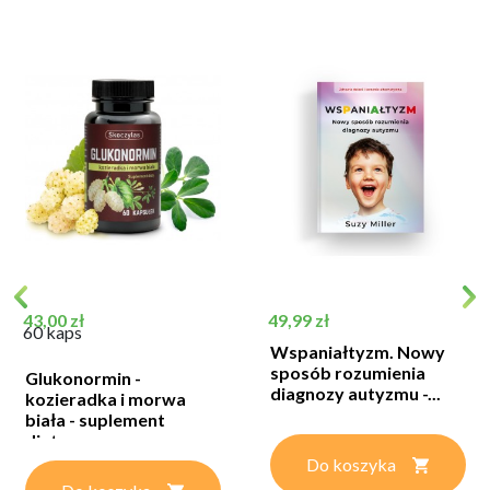
Cena
Cena
43,00 zł
49,99 zł
60 kaps
Wspaniałtyzm. Nowy
sposób rozumienia
Glukonormin -
diagnozy autyzmu -...
kozieradka i morwa
biała - suplement
diety...
Do koszyka