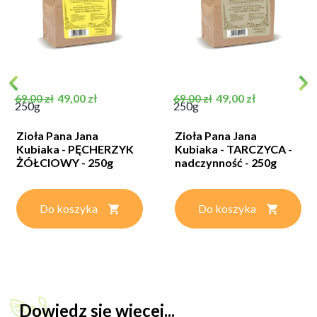
Cena podstawowa
Cena
Cena podstawowa
Cena
49,00 zł
49,00 zł
69,00 zł
69,00 zł
250g
250g
Zioła Pana Jana
Zioła Pana Jana
Kubiaka - PĘCHERZYK
Kubiaka - TARCZYCA -
ŻÓŁCIOWY - 250g
nadczynność - 250g
Do koszyka
Do koszyka
Dowiedz się więcej...