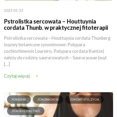
2023-01-23
Pstrolistka sercowata – Houttuynia
cordata Thunb. w praktycznej fitoterapii
Pstrolistka sercowata – Houttuynia cordata Thunberg
(nazwy botaniczne synonimowe: Polypara
cochinchinensis Loureiro, Polypara cordata Kuntze)
należy do rodziny saururowatych – Saururaceae (wąt
[...]
Czytaj więcej
PORADNIK
ZDROWA DIETA
ZDROWY STYL ŻYCIA
ZIOŁOLECZNICTWO