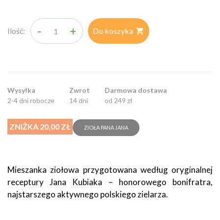
-
+
Ilość:
Do koszyka

Wysyłka
Zwrot
Darmowa dostawa
2-4 dni robocze
14 dni
od 249 zł
ZNIŻKA 20,00 ZŁ
ZIOŁA PANA JANA
Mieszanka ziołowa przygotowana według oryginalnej
receptury Jana Kubiaka – honorowego bonifratra,
najstarszego aktywnego polskiego zielarza.