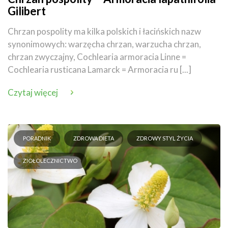
Gilibert
Chrzan pospolity ma kilka polskich i łacińskich nazw
synonimowych: warzęcha chrzan, warzucha chrzan,
chrzan zwyczajny, Cochlearia armoracia Linne =
Cochlearia rusticana Lamarck = Armoracia ru [...]
Czytaj więcej
PORADNIK
ZDROWA DIETA
ZDROWY STYL ŻYCIA
ZIOŁOLECZNICTWO