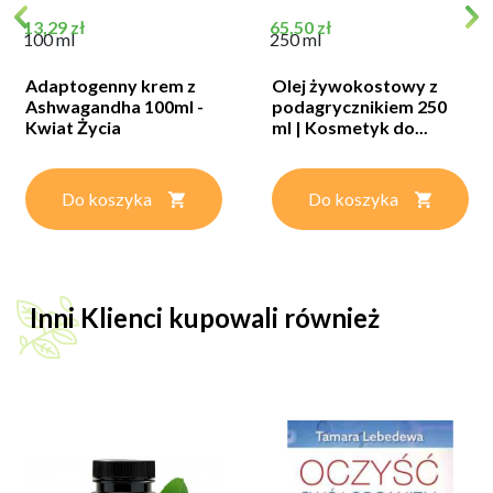
Cena
Cena
13,29 zł
65,50 zł
100 ml
250 ml
Adaptogenny krem z
Olej żywokostowy z
Ashwagandha 100ml -
podagrycznikiem 250
Kwiat Życia
ml | Kosmetyk do...
Do koszyka
Do koszyka
Inni Klienci kupowali również