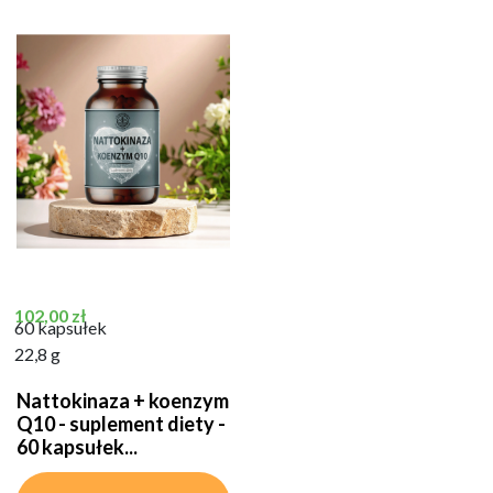
Cena
102,00 zł
60 kapsułek
22,8 g
Nattokinaza + koenzym
Q10 - suplement diety -
60 kapsułek...