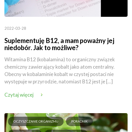
2022-03-28
Suplementuję B12, a mam poważny jej
niedobór. Jak to możliwe?
Witamina B12 (kobalamina) to organiczny związek
chemiczny zawierający kobalt jako atom centralny.
Obecny w kobalaminie kobalt w czystej postaci nie
występuje w przyrodzie, natomiast B12 jest je [...]
Czytaj więcej
OCZYSZCZANIE ORGANIZMU
PORADNIK