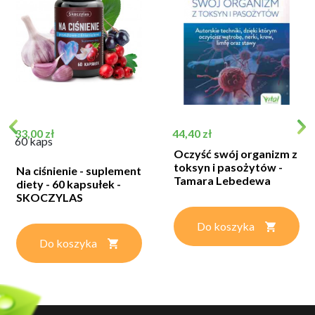
Cena
Cena
33,00 zł
44,40 zł
60 kaps
Oczyść swój organizm z
toksyn i pasożytów -
Na ciśnienie - suplement
Tamara Lebedewa
diety - 60 kapsułek -
SKOCZYLAS
Do koszyka
Do koszyka