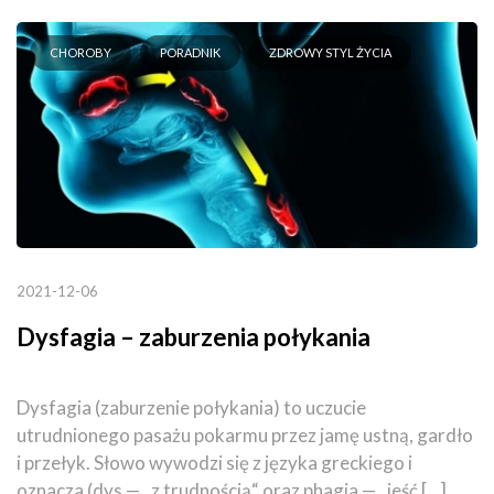
CHOROBY
PORADNIK
ZDROWY STYL ŻYCIA
2021-12-06
Dysfagia – zaburzenia połykania
Dysfagia (zaburzenie połykania) to uczucie
utrudnionego pasażu pokarmu przez jamę ustną, gardło
i przełyk. Słowo wywodzi się z języka greckiego i
oznacza (dys — „z trudnością“ oraz phagia — „jeść [...]