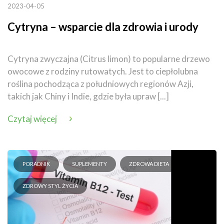
2023-04-05
Cytryna – wsparcie dla zdrowia i urody
Cytryna zwyczajna (Citrus limon) to popularne drzewo
owocowe z rodziny rutowatych. Jest to ciepłolubna
roślina pochodząca z południowych regionów Azji,
takich jak Chiny i Indie, gdzie była upraw [...]
Czytaj więcej
PORADNIK
SUPLEMENTY
ZDROWA DIETA
ZDROWY STYL ŻYCIA