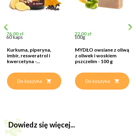
Cena
Cena
76,00 zł
22,00 zł
60 kaps
100g
Kurkuma, piperyna,
MYDŁO owsiane z oliwą
imbir, resweratrol i
z oliwek i woskiem
kwercetyna -...
pszczelim - 100 g
Do koszyka
Do koszyka
Dowiedz się więcej...