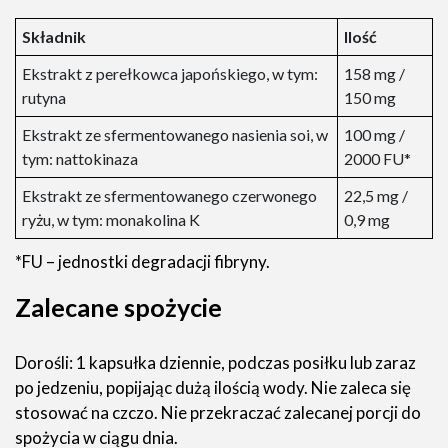
Składnik
Ilość
Ekstrakt z perełkowca japońskiego, w tym:
158 mg /
rutyna
150 mg
Ekstrakt ze sfermentowanego nasienia soi, w
100 mg /
tym: nattokinaza
2000 FU*
Ekstrakt ze sfermentowanego czerwonego
22,5 mg /
ryżu, w tym: monakolina K
0,9 mg
*FU – jednostki degradacji fibryny.
Zalecane spożycie
Dorośli: 1 kapsułka dziennie, podczas posiłku lub zaraz
po jedzeniu, popijając dużą ilością wody. Nie zaleca się
stosować na czczo. Nie przekraczać zalecanej porcji do
spożycia w ciągu dnia.