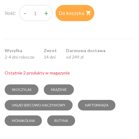
-
+
Ilość:
Do koszyka

Wysyłka
Zwrot
Darmowa dostawa
2-4 dni robocze
14 dni
od 249 zł
Ostatnie 2 produkty w magazynie
SKOCZYLAS
KRĄŻENIE
UKŁAD SERCOWO-NACZYNIOWY
NATTOKINAZA
MONAKOLINA
RUTYNA