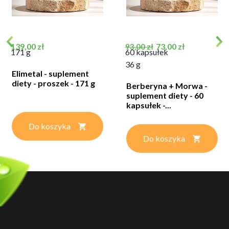
Cena
Cena podstawowa
Cena
139,00 zł
73,00 zł
93,00 zł
171 g
60 kapsułek
36 g
Elimetal - suplement
diety - proszek - 171 g
Berberyna + Morwa -
suplement diety - 60
kapsułek -...
Do koszyka
Do koszyka