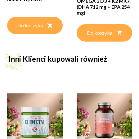
OMEGA 3 D3 + K2 MK7
(DHA 712 mg + EPA 254
mg)
Do koszyka
Do koszyka
Inni Klienci kupowali również