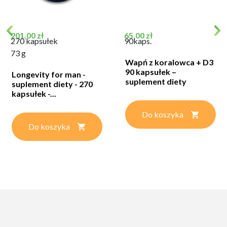
Cena
Cena
201,00 zł
65,00 zł
270 kapsułek
90kaps.
73 g
Wapń z koralowca + D3
90 kapsułek –
Longevity for man -
suplement diety
suplement diety - 270
kapsułek -...
Do koszyka
Do koszyka