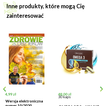
Inne produkty, które mogą Cię
zainteresować
Cena
Cena
4,99 zł
48,00 zł
30 kaps
Wersja elektroniczna
numer 10/2020