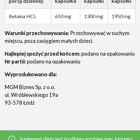
porcji dziennej:
kapsułka
kapsułki
kapsułki
Betaina HCL
650 mg
1300 mg
1950 mg
Warunki przechowywania:
Przechowywać w suchym
miejscu, poza zasięgiem małych dzieci.
Najlepiej spożyć przed końcem:
podano na opakowaniu
Nr partii:
podano na opakowaniu
Wyprodukowano dla:
MGM Biznes Sp. z o.o.
ul. Wróblewskiego 19a
93-578 Łódź
Suplement diety jest środkiem spożywczym, którego