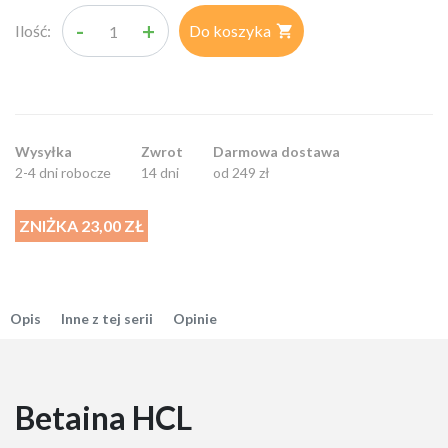
-
+
Ilość:
Do koszyka

Wysyłka
Zwrot
Darmowa dostawa
2-4 dni robocze
14 dni
od 249 zł
ZNIŻKA 23,00 ZŁ
Opis
Inne z tej serii
Opinie
Betaina HCL