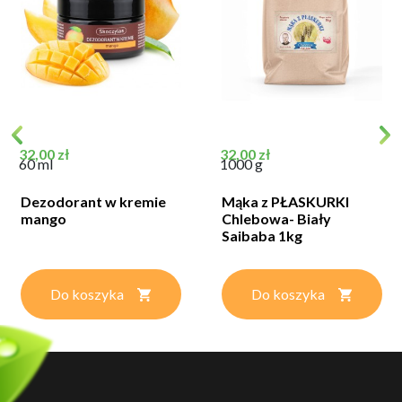
Cena
Cena
32,00 zł
32,00 zł
60 ml
1000 g
Dezodorant w kremie
Mąka z PŁASKURKI
mango
Chlebowa- Biały
Saibaba 1kg
Do koszyka
Do koszyka