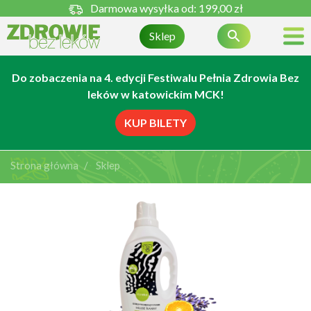
Darmowa wysyłka od:
199,00 zł

Sklep
Do zobaczenia na 4. edycji Festiwalu Pełnia Zdrowia Bez
leków w katowickim MCK!
KUP BILETY
Strona główna
Sklep