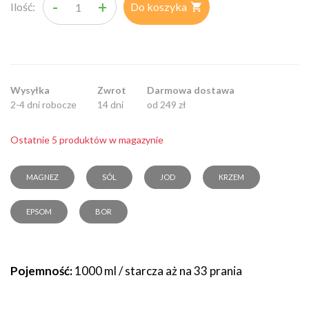
-
+
Ilość:
Do koszyka

Wysyłka
Zwrot
Darmowa dostawa
2-4 dni robocze
14 dni
od 249 zł
Ostatnie 5 produktów w magazynie
MAGNEZ
SÓL
JOD
KRZEM
EPSOM
BOR
Pojemność:
1000 ml / starcza aż na 33 prania