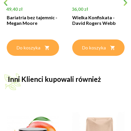
Cena
Cena
49,40 zł
36,00 zł
Bariatria bez tajemnic -
Wielka Konfiskata -
Megan Moore
David Rogers Webb
Do koszyka
Do koszyka
Inni Klienci kupowali również