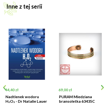
Inne z tej serii
Cena
Cena
44,40 zł
69,00 zł
Nadtlenek wodoru
PURAM Miedziana
H₂O₂ - Dr Natalie Lauer
bransoletka 63435C