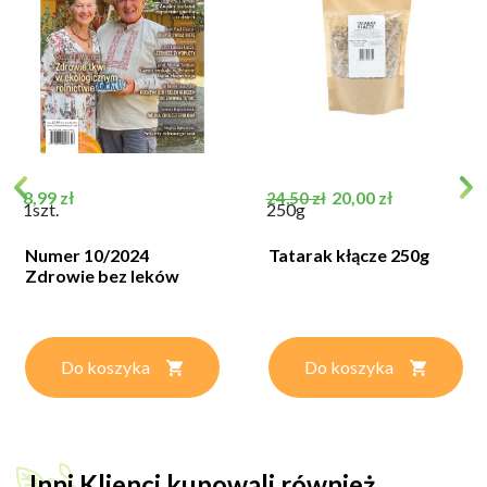
Cena
Cena podstawowa
Cena
8,99 zł
20,00 zł
24,50 zł
1szt.
250g
Numer 10/2024
Tatarak kłącze 250g
Zdrowie bez leków
Do koszyka
Do koszyka
Inni Klienci kupowali również