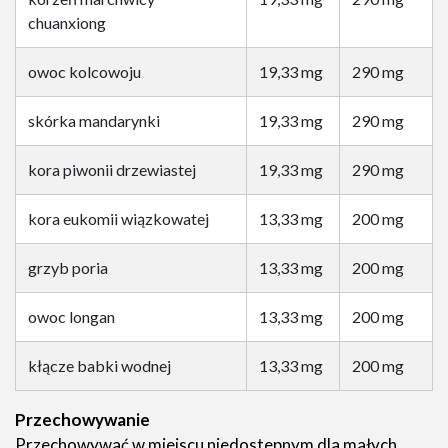
chuanxiong
owoc kolcowoju
19,33 mg
290 mg
skórka mandarynki
19,33 mg
290 mg
kora piwonii drzewiastej
19,33 mg
290 mg
kora eukomii wiązkowatej
13,33 mg
200 mg
grzyb poria
13,33 mg
200 mg
owoc longan
13,33 mg
200 mg
kłącze babki wodnej
13,33 mg
200 mg
Przechowywanie
Przechowywać w miejscu niedostepnym dla małych