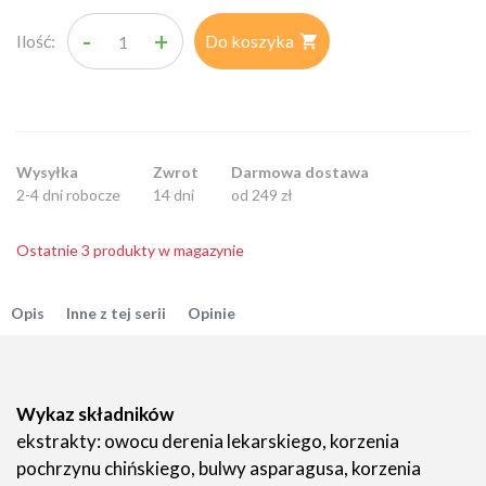
-
+
Ilość:
Do koszyka

Wysyłka
Zwrot
Darmowa dostawa
2-4 dni robocze
14 dni
od 249 zł
Ostatnie 3 produkty w magazynie
Opis
Inne z tej serii
Opinie
Wykaz składników
ekstrakty: owocu derenia lekarskiego, korzenia
pochrzynu chińskiego, bulwy asparagusa, korzenia