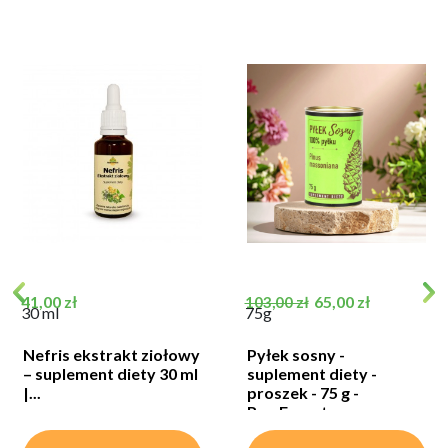
Cena
Cena podstawowa
Cena
41,00 zł
65,00 zł
103,00 zł
30 ml
75g
Nefris ekstrakt ziołowy
Pyłek sosny -
– suplement diety 30 ml
suplement diety -
|...
proszek - 75 g -
RawForest