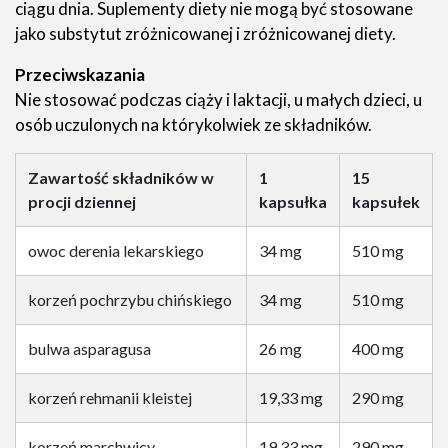
ciągu dnia. Suplementy diety nie mogą być stosowane
jako substytut zróżnicowanej i zróżnicowanej diety.
Przeciwskazania
Nie stosować podczas ciąży i laktacji, u małych dzieci, u
osób uczulonych na którykolwiek ze składników.
Zawartość składników w
1
15
procji dziennej
kapsułka
kapsułek
owoc derenia lekarskiego
34 mg
510 mg
korzeń pochrzybu chińskiego
34 mg
510 mg
bulwa asparagusa
26 mg
400 mg
korzeń rehmanii kleistej
19,33 mg
290 mg
korzeń marchwicy
19,33 mg
290 mg