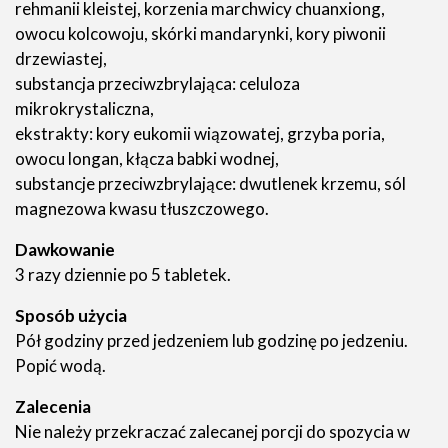
rehmanii kleistej, korzenia marchwicy chuanxiong,
owocu kolcowoju, skórki mandarynki, kory piwonii
drzewiastej,
substancja przeciwzbrylająca: celuloza
mikrokrystaliczna,
ekstrakty: kory eukomii wiązowatej, grzyba poria,
owocu longan, kłącza babki wodnej,
substancje przeciwzbrylające: dwutlenek krzemu, sól
magnezowa kwasu tłuszczowego.
Dawkowanie
3 razy dziennie po 5 tabletek.
Sposób użycia
Pół godziny przed jedzeniem lub godzinę po jedzeniu.
Popić wodą.
Zalecenia
Nie należy przekraczać zalecanej porcji do spozycia w