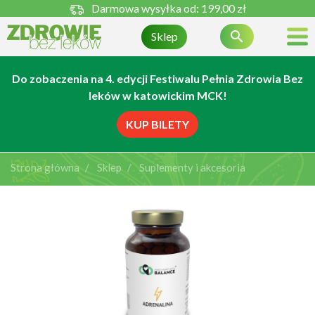
Darmowa wysyłka od:
199,00 zł

Sklep
Do zobaczenia na 4. edycji Festiwalu Pełnia Zdrowia Bez
leków w katowickim MCK!
KUP BILETY
Strona główna
Sklep
Suplementy i akcesoria