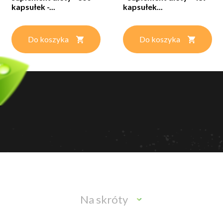
kapsułek -...
kapsułek...
Do koszyka
Do koszyka
Na skróty