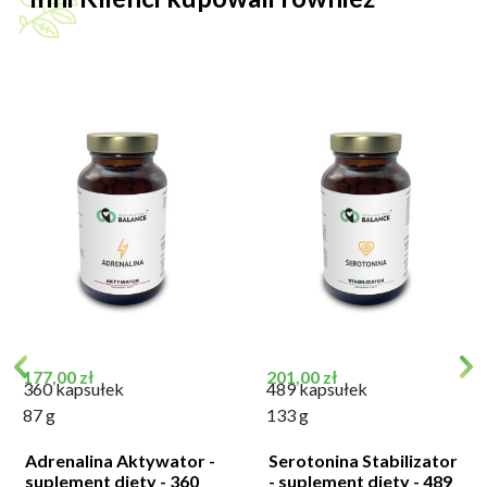
Cena
Cena
177,00 zł
201,00 zł
360 kapsułek
489 kapsułek
87 g
133 g
Adrenalina Aktywator -
Serotonina Stabilizator
suplement diety - 360
- suplement diety - 489