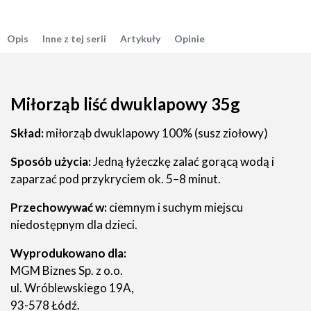
Opis
Inne z tej serii
Artykuły
Opinie
Miłorząb liść dwuklapowy 35g
Skład:
miłorząb dwuklapowy 100% (susz ziołowy)
Sposób użycia:
Jedną łyżeczkę zalać gorącą wodą i
zaparzać pod przykryciem ok. 5–8 minut.
Przechowywać w:
ciemnym i suchym miejscu
niedostępnym dla dzieci.
Wyprodukowano dla:
MGM Biznes Sp. z o.o.
ul. Wróblewskiego 19A,
93-578 Łódź.