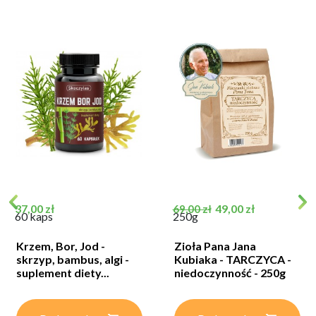
Cena
Cena podstawowa
Cena
37,00 zł
49,00 zł
69,00 zł
60 kaps
250g
Krzem, Bor, Jod -
Zioła Pana Jana
skrzyp, bambus, algi -
Kubiaka - TARCZYCA -
suplement diety...
niedoczynność - 250g