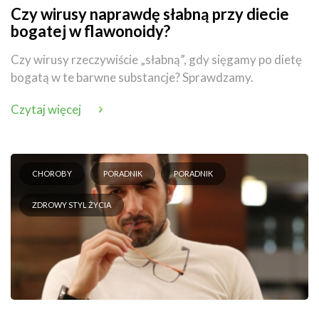
Czy wirusy naprawdę słabną przy diecie
bogatej w flawonoidy?
Czy wirusy rzeczywiście „słabną”, gdy sięgamy po dietę
bogatą w te barwne substancje? Sprawdzamy.
Czytaj więcej
CHOROBY
PORADNIK
PORADNIK
ZDROWY STYL ŻYCIA