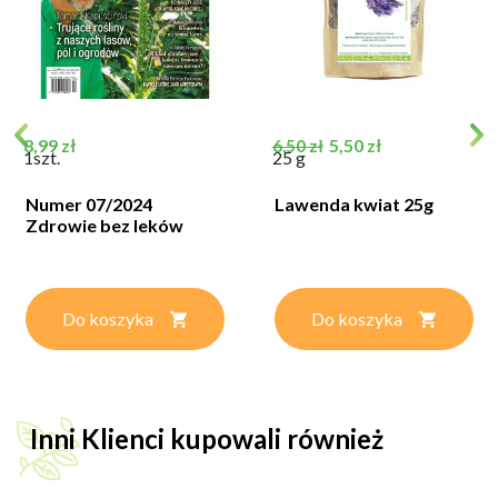
Cena
Cena podstawowa
Cena
8,99 zł
5,50 zł
6,50 zł
1szt.
25 g
Numer 07/2024
Lawenda kwiat 25g
Zdrowie bez leków
Do koszyka
Do koszyka
Inni Klienci kupowali również