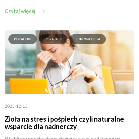
Czytaj więcej
PORADNIK
PORADNIK
ZDROWA DIETA
2025-12-15
Zioła na stres i pośpiech czyli naturalne
wsparcie dla nadnerczy
W obliczu nadchodzących świąt rytm codzienności