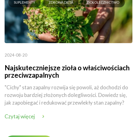
SUPLEMENTY
ZDROWA DIETA
ZIOŁOLECZNICTWO
2024-08-20
Najskuteczniejsze zioła o właściwościach
przeciwzapalnych
"Cichy" stan zapalny rozwija się powoli, aż dochodzi do
rozwoju bardziej złożonych dolegliwości. Dowiedz się,
jak zapobiegać i redukować przewlekły stan zapalny?
Czytaj więcej