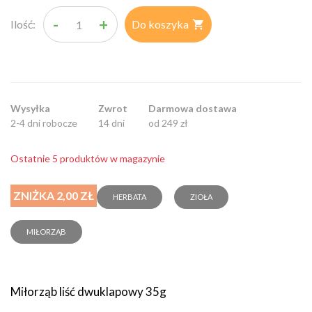
-
+
Ilość:
Do koszyka

Wysyłka
Zwrot
Darmowa dostawa
2-4 dni robocze
14 dni
od 249 zł
Ostatnie 5 produktów w magazynie
ZNIŻKA 2,00 ZŁ
HERBATA
ZIOŁA
MIŁORZĄB
Miłorząb liść dwuklapowy 35g