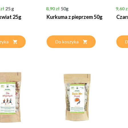
tawowa
a
Cena
Cena
 zł
25 g
8,90 zł
50g
9,60 z
kwiat 25g
Kurkuma z pieprzem 50g
Czar
zyka
Do koszyka
D