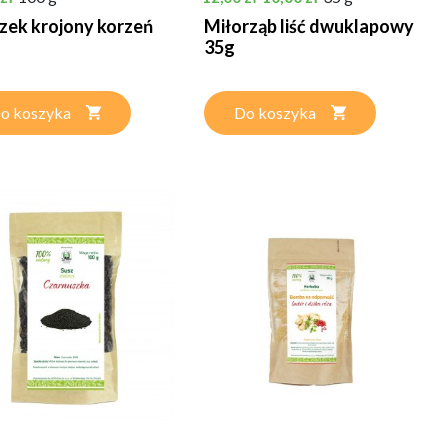
zek krojony korzeń
Miłorząb liść dwuklapowy
35g
o koszyka
Do koszyka