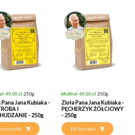
podstawowa
Cena
Cena podstawowa
Cena
49,00 zł
250g
49,00 zł
250g
zł
69,00 zł
a Pana Jana Kubiaka -
Zioła Pana Jana Kubiaka -
ROBA I
PĘCHERZYK ŻÓŁCIOWY
HUDZANIE - 250g
- 250g
o koszyka
Do koszyka