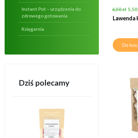
Cena pods
Cen
Instant Pot – urządzenia do
5,50
6,50 zł
zdrowego gotowania
Lawenda 
Księgarnia
Do kos
Dziś polecamy