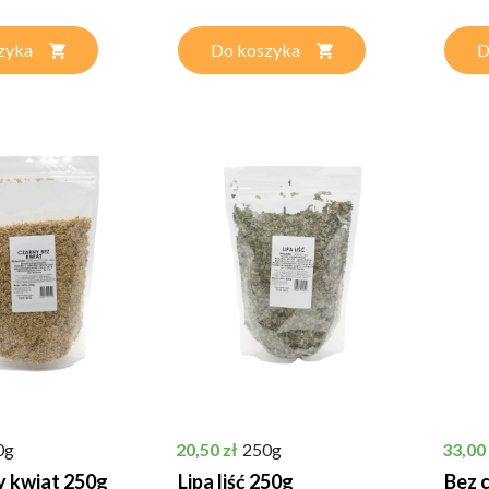
zyka
Do koszyka
D
Cena
Cena
0g
20,50 zł
250g
33,00 
y kwiat 250g
Lipa liść 250g
Bez 