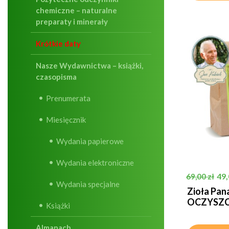
chemiczne – naturalne
preparaty i minerały
Krótkie daty
Nasze Wydawnictwa – książki,
czasopisma
Prenumerata
Miesięcznik
Wydania papierowe
Wydania elektroniczne
Cena pods
Ce
49,
69,00 zł
Wydania specjalne
Zioła Pan
OCZYSZCZ
Książki
Almanach