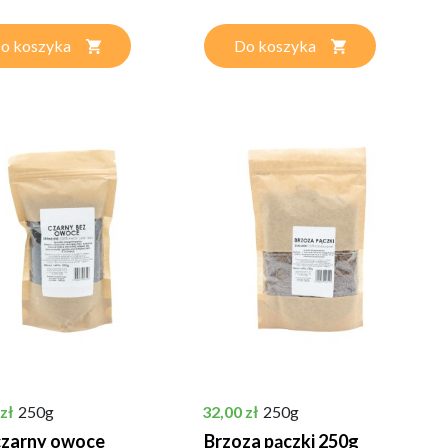
o koszyka
Do koszyka
Cena
zł
250g
32,00 zł
250g
czarny owoce
Brzoza pączki 250g