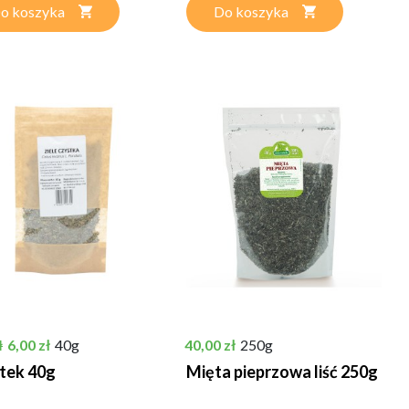
o koszyka
Do koszyka
podstawowa
Cena
Cena
6,00 zł
40g
40,00 zł
250g
ł
tek 40g
Mięta pieprzowa liść 250g