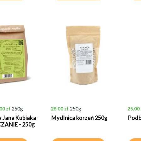
tawowa
na
Cena
Cena 
00 zł
250g
28,00 zł
250g
25,00 
a Jana Kubiaka -
Mydlnica korzeń 250g
Podbi
ANIE - 250g