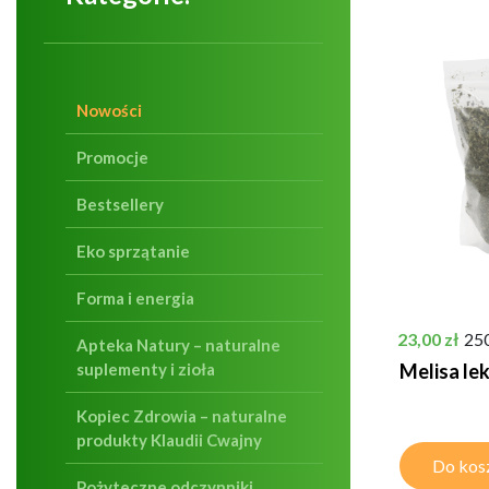
Nowości
Promocje
Bestsellery
Eko sprzątanie
Forma i energia
Cena
23,00 zł
25
Apteka Natury – naturalne
suplementy i zioła
Melisa le
Kopiec Zdrowia – naturalne
produkty Klaudii Cwajny
Do kos
Pożyteczne odczynniki