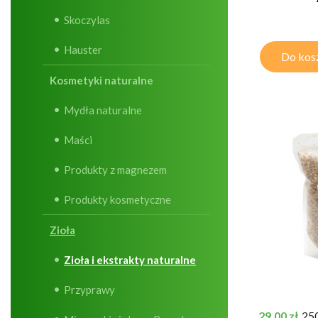
Skoczylas
Hauster
Do kos
Kosmetyki naturalne
Mydła naturalne
Maści
Produkty z magnezem
Produkty kosmetyczne
Zioła
Zioła i ekstrakty naturalne
Przyprawy
Cena
29,00 zł
25