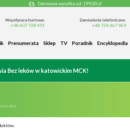
Darmowa wysyłka od:
199,00 zł
Współpraca hurtowa:
Zamówienia telefoniczne:
+48 607 728 491
+48 724 467 969
ik
Prenumerata
Sklep
TV
Poradnik
Encyklopedia
owia Bez leków w katowickim MCK!
naturalne
duktów.