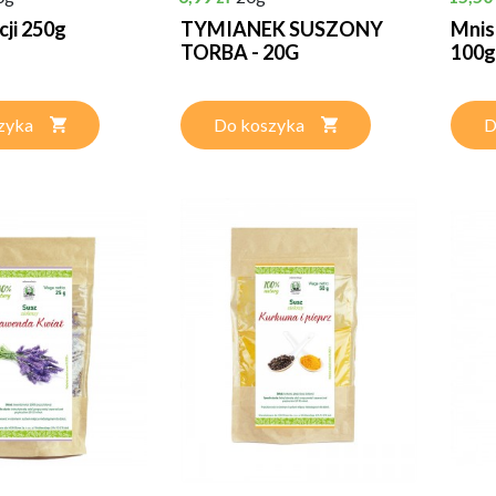
cji 250g
TYMIANEK SUSZONY
Mnis
TORBA - 20G
100g
zyka
Do koszyka
D