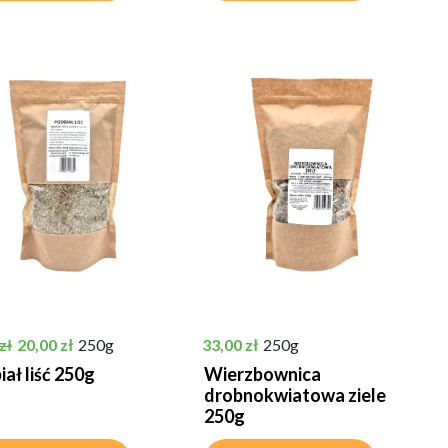
podstawowa
Cena
Cena
20,00 zł
250g
33,00 zł
250g
zł
ał liść 250g
Wierzbownica
drobnokwiatowa ziele
250g