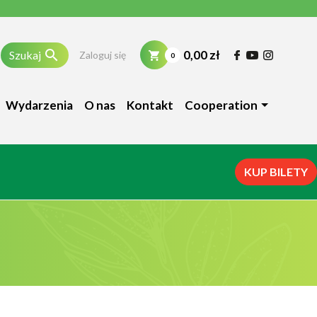

0,00 zł
Szukaj
Zaloguj się
0
Wydarzenia
O nas
Kontakt
Cooperation
KUP BILETY