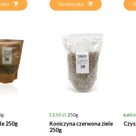
zyka
Do koszyka
D
Cena
Cena 
0g
13,50 zł
250g
6,60 z
ele 250g
Koniczyna czerwona ziele
Czys
250g