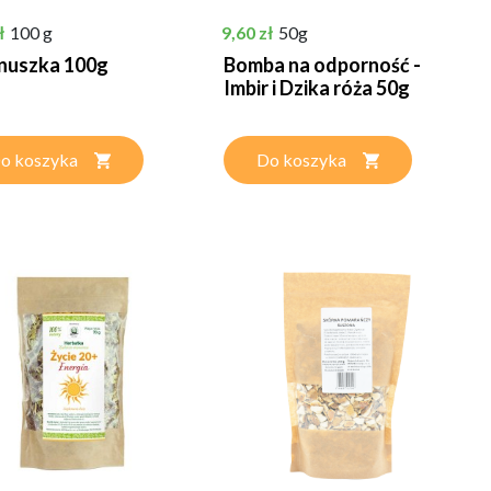
Cena
ł
100 g
9,60 zł
50g
nuszka 100g
Bomba na odporność -
Imbir i Dzika róża 50g
o koszyka
Do koszyka