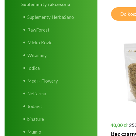
Suplementy i akcesoria
Do kos
Suplementy HerbaSano
RawForest
Mleko Kozie
Witaminy
Iodica
Medi - Flowery
Nelfarma
Jodavit
b′nature
Cena
40,00 zł
25
Mumio
Bez czarn