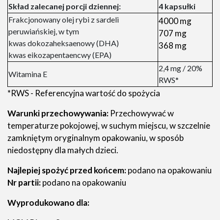
Skład zalecanej porcji dziennej:
4 kapsułki
Frakcjonowany olej rybi z sardeli
4000 mg
peruwiańskiej, w tym
707 mg
kwas dokozaheksaenowy (DHA)
368 mg
kwas eikozapentaencwy (EPA)
2,4 mg / 20%
Witamina E
RWS*
*RWS - Referencyjna wartość do spożycia
Warunki przechowywania:
Przechowywać w
temperaturze pokojowej, w suchym miejscu, w szczelnie
zamkniętym oryginalnym opakowaniu, w sposób
niedostępny dla małych dzieci.
Najlepiej spożyć przed końcem:
podano na opakowaniu
Nr partii:
podano na opakowaniu
Wyprodukowano dla: