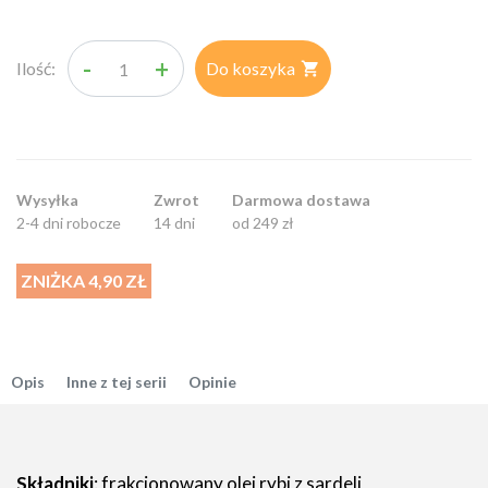
-
+
Ilość:
Do koszyka

Wysyłka
Zwrot
Darmowa dostawa
2-4 dni robocze
14 dni
od 249 zł
ZNIŻKA 4,90 ZŁ
Opis
Inne z tej serii
Opinie
Składniki
: frakcjonowany olej rybi z sardeli