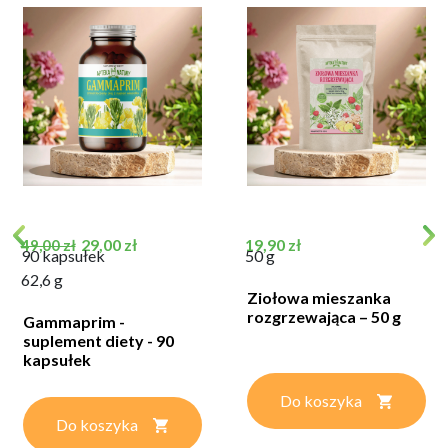
Cena podstawowa
Cena
Cena
29,00 zł
19,90 zł
49,00 zł
90 kapsułek
50 g
62,6 g
Ziołowa mieszanka
rozgrzewająca – 50 g
Gammaprim -
suplement diety - 90
kapsułek
Do koszyka
Do koszyka