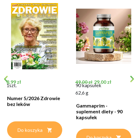
Cena
Cena podstawowa
Cena
8,99 zł
29,00 zł
49,00 zł
1szt.
90 kapsułek
62,6 g
Numer 5/2026 Zdrowie
bez leków
Gammaprim -
suplement diety - 90
kapsułek
Do koszyka
Do koszyka