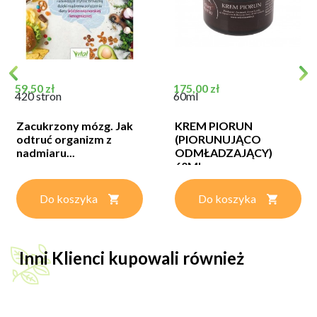
Cena
Cena
59,50 zł
175,00 zł
420 stron
60ml
Zacukrzony mózg. Jak
KREM PIORUN
odtruć organizm z
(PIORUNUJĄCO
nadmiaru...
ODMŁADZAJĄCY)
60ML
Do koszyka
Do koszyka
Inni Klienci kupowali również