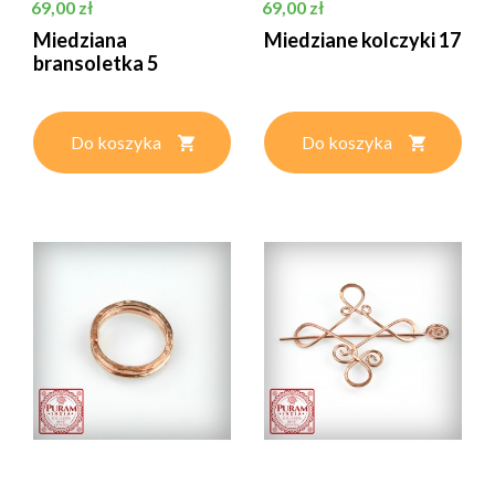
Cena
Cena
69,00 zł
69,00 zł
Miedziana
Miedziane kolczyki 17
bransoletka 5
Do koszyka
Do koszyka