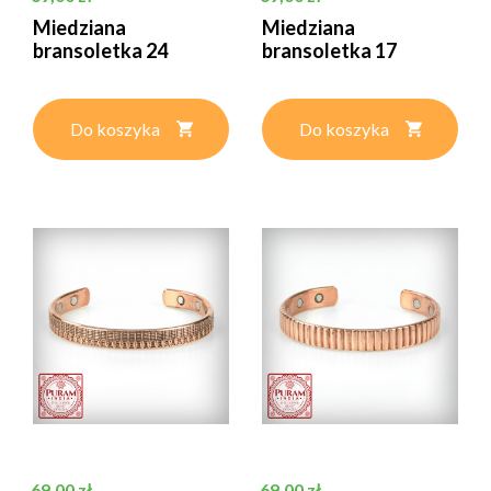
Miedziana
Miedziana
bransoletka 24
bransoletka 17
Do koszyka
Do koszyka
Cena
Cena
69,00 zł
69,00 zł