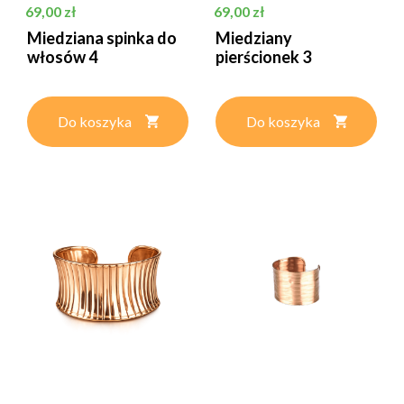
Cena
Cena
69,00 zł
69,00 zł
Miedziana spinka do
Miedziany
włosów 4
pierścionek 3
Do koszyka
Do koszyka