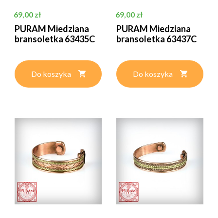
Cena
Cena
69,00 zł
69,00 zł
PURAM Miedziana
PURAM Miedziana
bransoletka 63435C
bransoletka 63437C
Do koszyka
Do koszyka