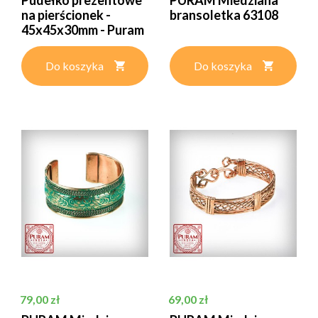
na pierścionek -
bransoletka 63108
45x45x30mm - Puram
Do koszyka
Do koszyka
Cena
Cena
79,00 zł
69,00 zł