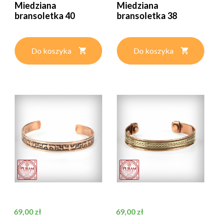
Miedziana
Miedziana
bransoletka 40
bransoletka 38
Do koszyka
Do koszyka
Cena
Cena
69,00 zł
69,00 zł