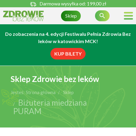
Darmowa wysyłka od:
199,00 zł

Sklep
Do zobaczenia na 4. edycji Festiwalu Pełnia Zdrowia Bez
leków w katowickim MCK!
KUP BILETY
Sklep Zdrowie bez leków
Jesteś:
Strona główna
Sklep
Biżuteria miedziana
PURAM