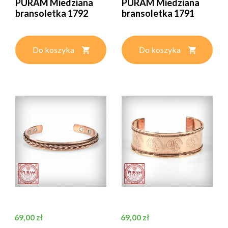
PURAM Miedziana
PURAM Miedziana
bransoletka 1792
bransoletka 1791
Do koszyka
Do koszyka
Cena
Cena
69,00 zł
69,00 zł