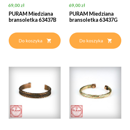
Cena
Cena
69,00 zł
69,00 zł
PURAM Miedziana
PURAM Miedziana
bransoletka 63437B
bransoletka 63437G
Do koszyka
Do koszyka