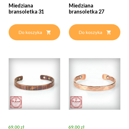
Miedziana
Miedziana
bransoletka 31
bransoletka 27
Do koszyka
Do koszyka
Cena
Cena
69,00 zł
69,00 zł