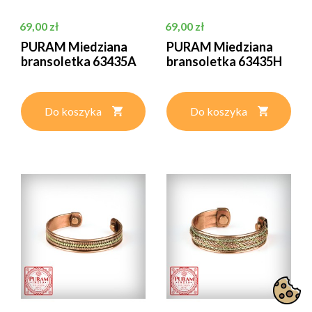
Cena
Cena
69,00 zł
69,00 zł
PURAM Miedziana
PURAM Miedziana
bransoletka 63435A
bransoletka 63435H
Do koszyka
Do koszyka