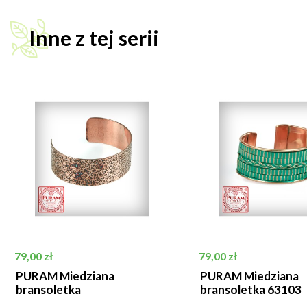
Inne z tej serii
Cena
Cena
79,00 zł
79,00 zł
PURAM Miedziana
PURAM Miedziana
bransoletka
bransoletka 63103