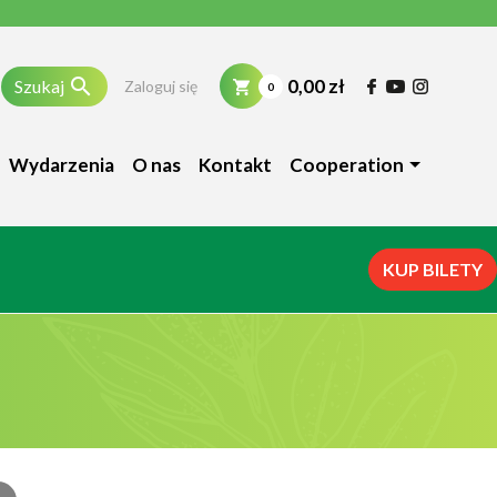

0,00 zł
Szukaj
Zaloguj się
0
Wydarzenia
O nas
Kontakt
Cooperation
KUP BILETY