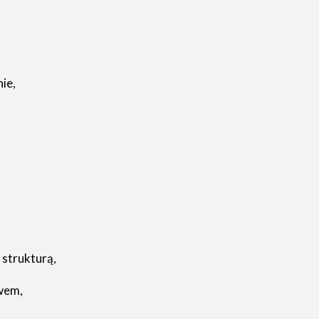
ie,
strukturą,
wem,