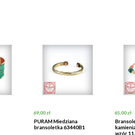
Cena
Cena
69,00 zł
65,00 zł
PURAM Miedziana
Bransole
bransoletka 63440B1
kamienia
wzór 11.