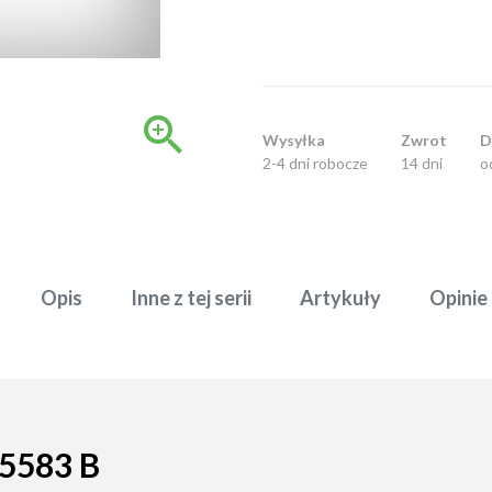

Wysyłka
Zwrot
D
2-4 dni robocze
14 dni
o
Opis
Inne z tej serii
Artykuły
Opinie
5583 B