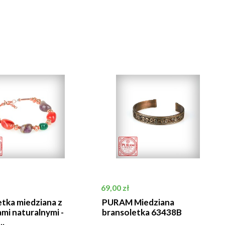
Cena
69,00 zł
tka miedziana z
PURAM Miedziana
mi naturalnymi -
bransoletka 63438B
..