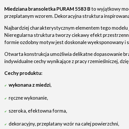
Miedziana bransoletka PURAM 5583 B
to wyjątkowy mod
przeplatanym wzorem. Dekoracyjna struktura inspirowana 
Najbardziej charakterystycznym elementem tego modelu 
Nieregularna struktura tworzy ciekawy efekt przestrzenno
formie ozdobny motyw jest doskonale wyeksponowany i s
Otwarta konstrukcja umożliwia delikatne dopasowanie bra
indywidualne cechy wynikające z pracy rzemieślniczej, dzi
Cechy produktu:
wykonana z miedzi
,
ręczne wykonanie,
szeroka, efektowna forma,
dekoracyjny, przeplatany wzór na całej powierzchni,