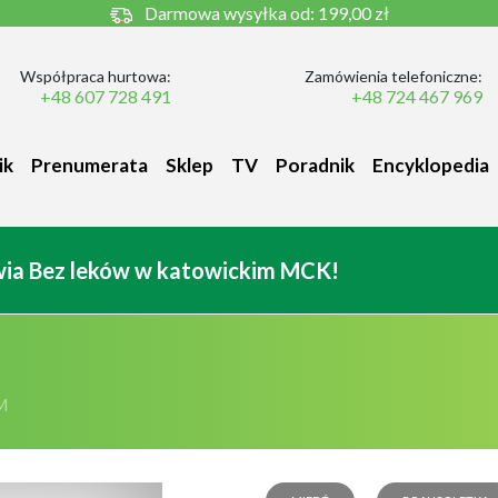
Darmowa wysyłka od:
199,00 zł
Współpraca hurtowa:
Zamówienia telefoniczne:
+48 607 728 491
+48 724 467 969
ik
Prenumerata
Sklep
TV
Poradnik
Encyklopedia
owia Bez leków w katowickim MCK!
M