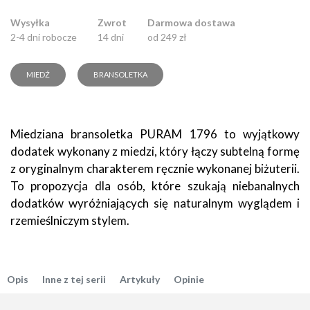
Wysyłka
Zwrot
Darmowa dostawa
2-4 dni robocze
14 dni
od 249 zł
MIEDŹ
BRANSOLETKA
Miedziana bransoletka PURAM 1796 to wyjątkowy
dodatek wykonany z miedzi, który łączy subtelną formę
z oryginalnym charakterem ręcznie wykonanej biżuterii.
To propozycja dla osób, które szukają niebanalnych
dodatków wyróżniających się naturalnym wyglądem i
rzemieślniczym stylem.
Opis
Inne z tej serii
Artykuły
Opinie