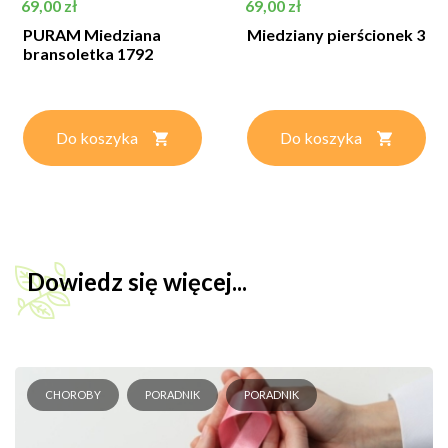
Cena
Cena
69,00 zł
69,00 zł
PURAM Miedziana
Miedziany pierścionek 3
bransoletka 1792
Do koszyka
Do koszyka
Dowiedz się więcej...
CHOROBY
PORADNIK
PORADNIK