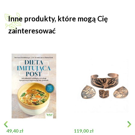
Inne produkty, które mogą Cię
zainteresować
Cena
Cena
49,40 zł
119,00 zł