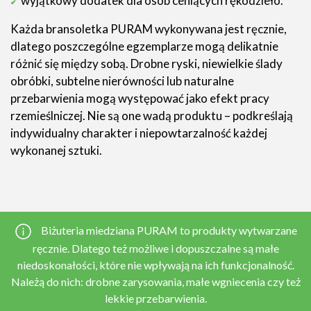
wyjątkowy dodatek dla osób ceniących rękodzieło.
Każda bransoletka PURAM wykonywana jest ręcznie,
dlatego poszczególne egzemplarze mogą delikatnie
różnić się między sobą. Drobne ryski, niewielkie ślady
obróbki, subtelne nierówności lub naturalne
przebarwienia mogą występować jako efekt pracy
rzemieślniczej. Nie są one wadą produktu – podkreślają
indywidualny charakter i niepowtarzalność każdej
wykonanej sztuki.
Biżuteria miedziana PURAM to produkty wytwarzane
ręcznie. Dlatego też możliwe i dopuszczalne są małe
niedoskonałości, które nie wpływają na ich funkcjonalność.
Należą do nich: drobne zarysowania, małe wgniecenia czy też
lekkie przebarwienia.