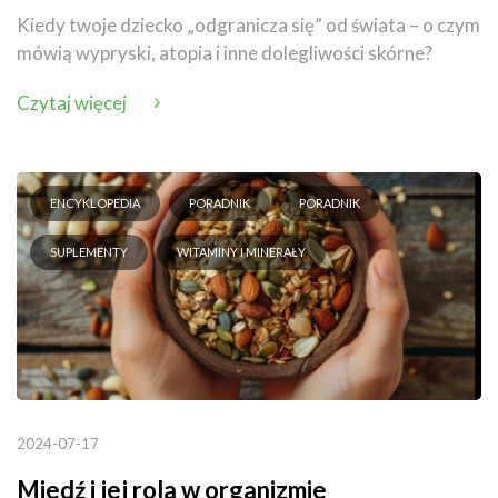
Kiedy twoje dziecko „odgranicza się” od świata – o czym
mówią wypryski, atopia i inne dolegliwości skórne?
Czytaj więcej
ENCYKLOPEDIA
PORADNIK
PORADNIK
SUPLEMENTY
WITAMINY I MINERAŁY
2024-07-17
Miedź i jej rola w organizmie