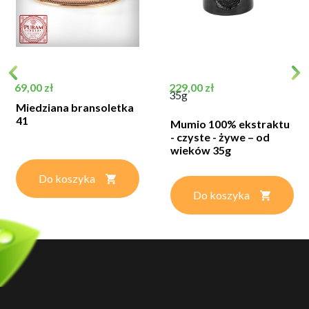
Cena
Cena
69,00 zł
229,00 zł
35g
Miedziana bransoletka
41
Mumio 100% ekstraktu
- czyste - żywe – od
wieków 35g
Do koszyka
Do koszyka