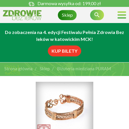
Darmowa wysyłka od:
199,00 zł

Sklep
Do zobaczenia na 4. edycji Festiwalu Pełnia Zdrowia Bez
leków w katowickim MCK!
KUP BILETY
Strona główna
Sklep
Biżuteria miedziana PURAM