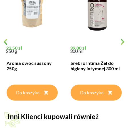
Cena
Cena
22,50 zł
39,00 zł
250 g
300 ml
Aronia owoc suszony
Srebro Intima Żel do
250g
higieny intymnej 300 ml
Do koszyka
Do koszyka
Inni Klienci kupowali również