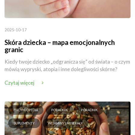
2025-10-17
Skóra dziecka – mapa emocjonalnych
granic
Kiedy twoje dziecko „odgranicza się” od świata – o czym
mówią wypryski, atopia i inne dolegliwości skórne?
Czytaj więcej
ENCYKLOPEDIA
PORADNIK
PORADNIK
SUPLEMENTY
WITAMINY I MINERAŁY