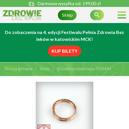
Darmowa wysyłka od:
199,00 zł

Sklep
Do zobaczenia na 4. edycji Festiwalu Pełnia Zdrowia Bez
leków w katowickim MCK!
KUP BILETY
Strona główna
Sklep
Biżuteria miedziana PURAM