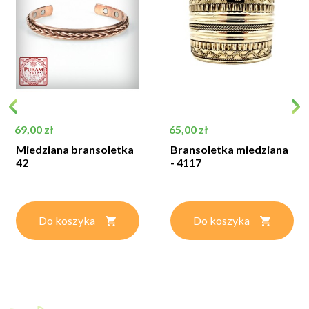
Cena
Cena
69,00 zł
65,00 zł
Miedziana bransoletka
Bransoletka miedziana
42
- 4117
Do koszyka
Do koszyka