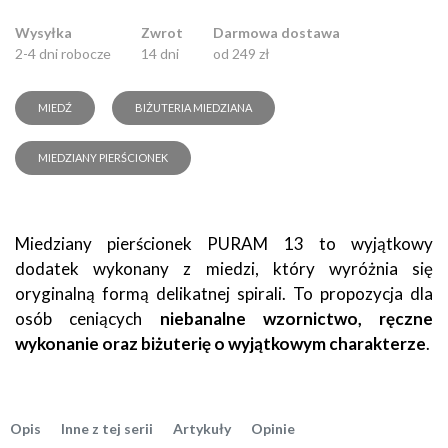
Wysyłka
Zwrot
Darmowa dostawa
2-4 dni robocze
14 dni
od 249 zł
MIEDŹ
BIŻUTERIA MIEDZIANA
MIEDZIANY PIERŚCIONEK
Miedziany pierścionek PURAM 13 to wyjątkowy
dodatek wykonany z miedzi, który wyróżnia się
oryginalną formą delikatnej spirali. To propozycja dla
osób ceniących
niebanalne wzornictwo, ręczne
wykonanie oraz biżuterię o wyjątkowym charakterze
.
Opis
Inne z tej serii
Artykuły
Opinie