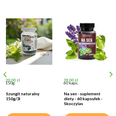
Cena
Cena
20,00 zł
39,00 zł
150g
60 kaps.
Szungit naturalny
Na sen - suplement
150g/3l
diety - 60 kapsułek -
Skoczylas