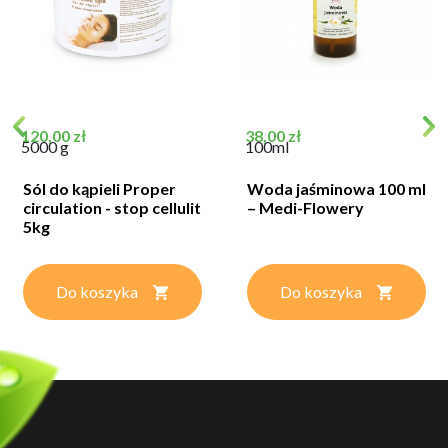
Cena
Cena
120,00 zł
38,00 zł
5000 g
100ml
Sól do kąpieli Proper
Woda jaśminowa 100 ml
circulation - stop cellulit
– Medi-Flowery
5kg
Do koszyka
Do koszyka