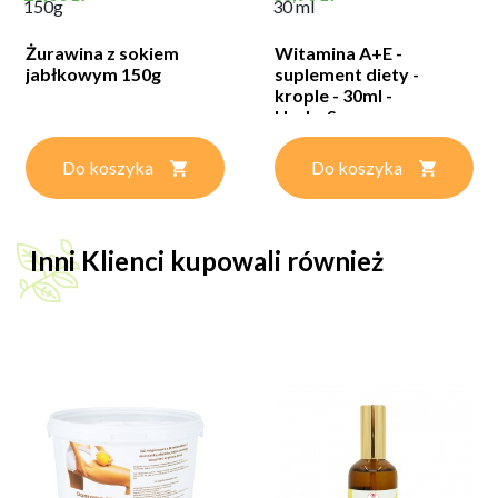
150g
30 ml
Żurawina z sokiem
Witamina A+E -
jabłkowym 150g
suplement diety -
krople - 30ml -
HerbaSano
Do koszyka
Do koszyka
Inni Klienci kupowali również