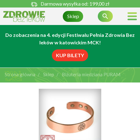
Darmowa wysyłka od:
199,00 zł

Sklep
Do zobaczenia na 4. edycji Festiwalu Pełnia Zdrowia Bez
leków w katowickim MCK!
KUP BILETY
Strona główna
Sklep
Biżuteria miedziana PURAM