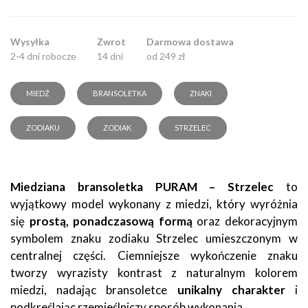
Wysyłka
Zwrot
Darmowa dostawa
2-4 dni robocze
14 dni
od 249 zł
MIEDŹ
BRANSOLETKA
ZNAKI
ZODIAKU
ZODIAK
STRZELEC
Miedziana bransoletka PURAM – Strzelec
to
wyjątkowy model wykonany z miedzi, który wyróżnia
się
prostą, ponadczasową formą
oraz dekoracyjnym
symbolem znaku zodiaku Strzelec umieszczonym w
centralnej części. Ciemniejsze wykończenie znaku
tworzy wyrazisty kontrast z naturalnym kolorem
miedzi, nadając bransoletce
unikalny charakter
i
podkreślając rzemieślniczy sposób wykonania.