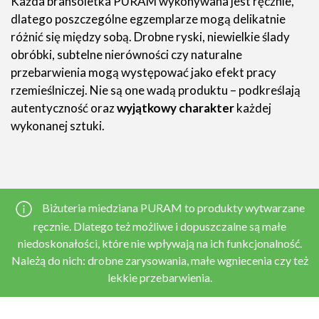
Każda bransoletka PURAM wykonywana jest ręcznie,
dlatego poszczególne egzemplarze mogą delikatnie
różnić się między sobą. Drobne ryski, niewielkie ślady
obróbki, subtelne nierówności czy naturalne
przebarwienia mogą występować jako efekt pracy
rzemieślniczej. Nie są one wadą produktu – podkreślają
autentyczność oraz
wyjątkowy charakter
każdej
wykonanej sztuki.
Biżuteria miedziana PURAM to produkty wytwarzane
ręcznie. Dlatego też możliwe i dopuszczalne są małe
niedoskonałości, które nie wpływają na ich funkcjonalność.
Należą do nich: drobne zarysowania, małe wgniecenia czy też
lekkie przebarwienia.