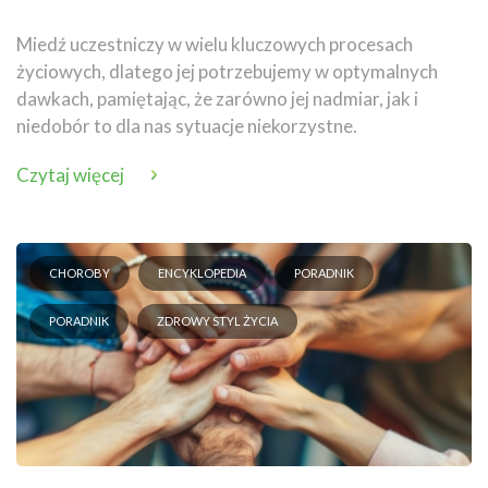
Miedź uczestniczy w wielu kluczowych procesach
życiowych, dlatego jej potrzebujemy w optymalnych
dawkach, pamiętając, że zarówno jej nadmiar, jak i
niedobór to dla nas sytuacje niekorzystne.
Czytaj więcej
CHOROBY
ENCYKLOPEDIA
PORADNIK
PORADNIK
ZDROWY STYL ŻYCIA