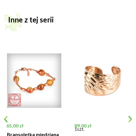
Inne z tej serii
Cena
Cena
65,00 zł
89,00 zł
1szt.
Bransoletka miedziana