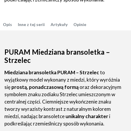
Opis
Inne z tej serii
Artykuły
Opinie
PURAM Miedziana bransoletka –
Strzelec
Miedziana bransoletka PURAM – Strzelec
to
wyjątkowy model wykonany z miedzi, który wyróżnia
się
prostą, ponadczasową formą
oraz dekoracyjnym
symbolem znaku zodiaku Strzelec umieszczonym w
centralnej części. Ciemniejsze wykończenie znaku
tworzy wyrazisty kontrast z naturalnym kolorem
miedzi, nadając bransoletce
unikalny charakter
i
podkreślając rzemieślniczy sposób wykonania.