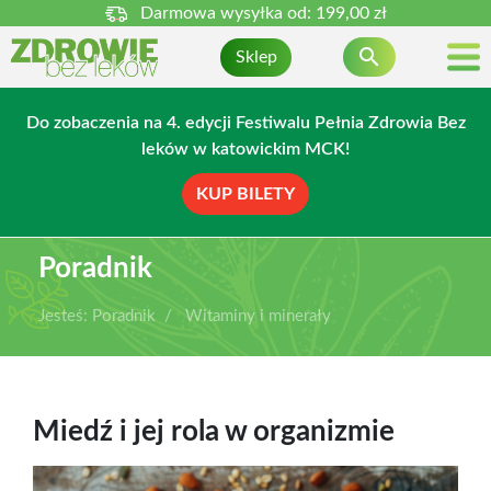
Darmowa wysyłka od:
199,00 zł

Sklep
Do zobaczenia na 4. edycji Festiwalu Pełnia Zdrowia Bez
leków w katowickim MCK!
KUP BILETY
Poradnik
Jesteś:
Poradnik
Witaminy i minerały
Miedź i jej rola w organizmie