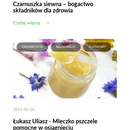
Czarnuszka siewna – bogactwo
składników dla zdrowia
Czytaj więcej
CIEKAWOSTKI
NAJNOWSZE
ROZMOWY
2021-02-26
Łukasz Uliasz - Mleczko pszczele
pomocne w osiągnięciu