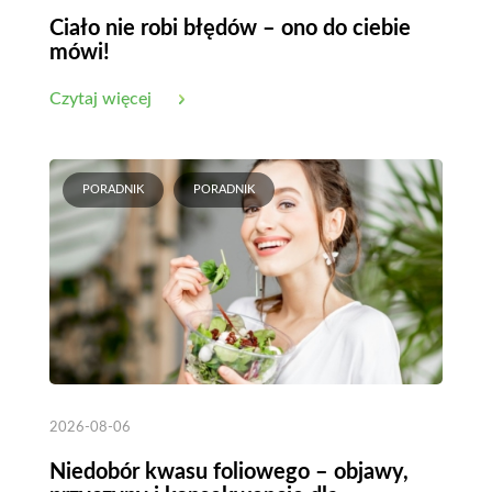
Ciało nie robi błędów – ono do ciebie
mówi!
Czytaj więcej
PORADNIK
PORADNIK
2026-08-06
Niedobór kwasu foliowego – objawy,