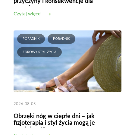
przyczyny i konsekwencje dla
organizmu
Czytaj więcej
PORADNIK
PORADNIK
ZDROWY STYL ŻYCIA
2026-08-05
Obrzęki nóg w ciepłe dni – jak
fizjoterapia i styl życia mogą je
zmniejszyć?