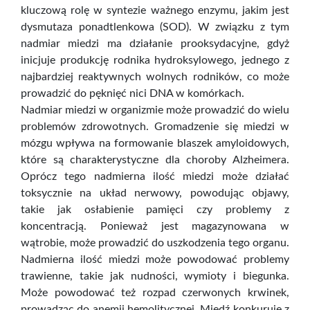
kluczową rolę w syntezie ważnego enzymu, jakim jest
dysmutaza ponadtlenkowa (SOD). W związku z tym
nadmiar miedzi ma działanie prooksydacyjne, gdyż
inicjuje produkcję rodnika hydroksylowego, jednego z
najbardziej reaktywnych wolnych rodników, co może
prowadzić do pęknięć nici DNA w komórkach.
Nadmiar miedzi w organizmie może prowadzić do wielu
problemów zdrowotnych. Gromadzenie się miedzi w
mózgu wpływa na formowanie blaszek amyloidowych,
które są charakterystyczne dla choroby Alzheimera.
Oprócz tego nadmierna ilość miedzi może działać
toksycznie na układ nerwowy, powodując objawy,
takie jak osłabienie pamięci czy problemy z
koncentracją. Ponieważ jest magazynowana w
wątrobie, może prowadzić do uszkodzenia tego organu.
Nadmierna ilość miedzi może powodować problemy
trawienne, takie jak nudności, wymioty i biegunka.
Może powodować też rozpad czerwonych krwinek,
prowadząc do anemii hemolitycznej. Miedź konkuruje z