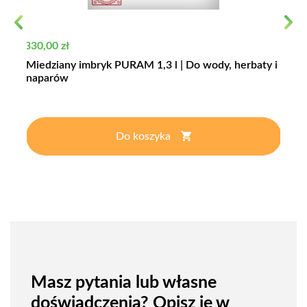
Previous
Next
Cena
330,00 zł
Miedziany imbryk PURAM 1,3 l | Do wody, herbaty i
naparów
Do koszyka
Masz pytania lub własne
doświadczenia? Opisz je w