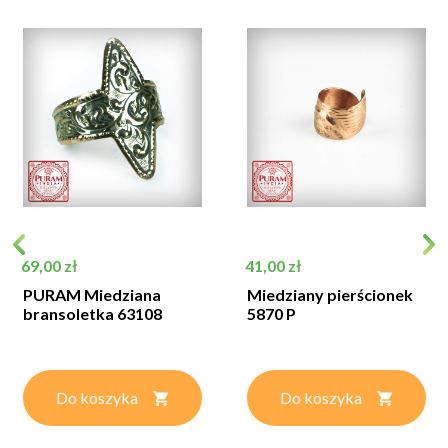
Cena
Cena
69,00 zł
41,00 zł
PURAM Miedziana
Miedziany pierścionek
bransoletka 63108
5870 P
Do koszyka
Do koszyka