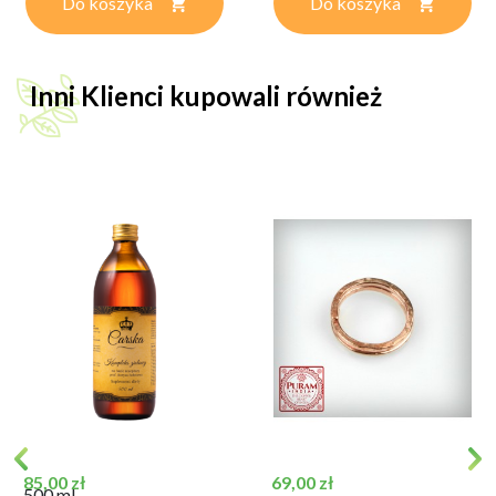
Do koszyka
Do koszyka
Inni Klienci kupowali również
Cena
Cena
85,00 zł
69,00 zł
500 ml