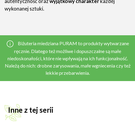
autentyczność oraz
wyjątkowy charakter
każdej
wykonanej sztuki.
Biżuteria miedziana PURAM to produkty wytwarzane
ręcznie. Dlatego też możliwe i dopuszczalne są małe
niedoskonałości, które nie wpływają na ich funkcjonalność.
Należą do nich: drobne zarysowania, małe wgniecenia czy też
lekkie przebarwienia.
Inne z tej serii