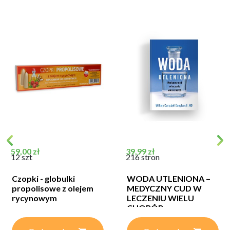
Cena
Cena
59,00 zł
39,99 zł
12 szt
216 stron
Czopki - globulki
WODA UTLENIONA –
propolisowe z olejem
MEDYCZNY CUD W
rycynowym
LECZENIU WIELU
CHORÓB