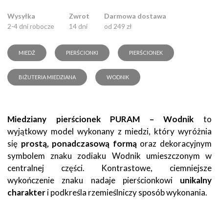
Wysyłka
Zwrot
Darmowa dostawa
2-4 dni robocze
14 dni
od 249 zł
MIEDŹ
PIERŚCIONKI
PIERŚCIONEK
BIŻUTERIA MIEDZIANA
WODNIK
Miedziany pierścionek PURAM – Wodnik
to
wyjątkowy model wykonany z miedzi, który wyróżnia
się
prostą, ponadczasową formą
oraz dekoracyjnym
symbolem znaku zodiaku Wodnik umieszczonym w
centralnej części. Kontrastowe, ciemniejsze
wykończenie znaku nadaje pierścionkowi
unikalny
charakter
i podkreśla rzemieślniczy sposób wykonania.