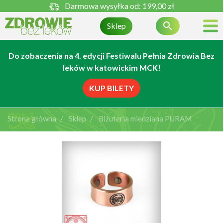
Darmowa wysyłka od:
199,00 zł

Sklep
Do zobaczenia na 4. edycji Festiwalu Pełnia Zdrowia Bez
leków w katowickim MCK!
KUP BILETY
Strona główna
Sklep
Biżuteria miedziana PURAM