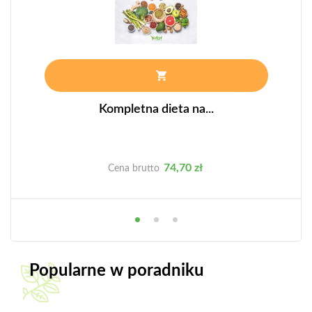
Kompletna dieta na...
Cena
74,70 zł
Cena brutto
Popularne w poradniku