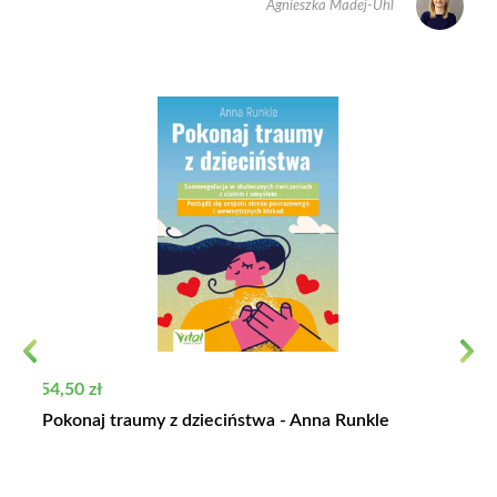
Agnieszka Madej-Uhl
Previous
Next
Cena
54,50 zł
Pokonaj traumy z dzieciństwa - Anna Runkle