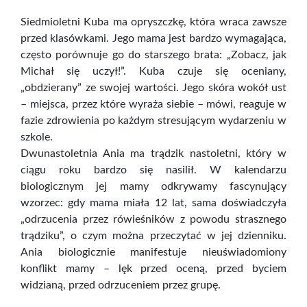
Siedmioletni Kuba ma opryszczkę, która wraca zawsze
przed klasówkami. Jego mama jest bardzo wymagająca,
często porównuje go do starszego brata: „Zobacz, jak
Michał się uczył!”. Kuba czuje się oceniany,
„obdzierany” ze swojej wartości. Jego skóra wokół ust
– miejsca, przez które wyraża siebie – mówi, reaguje w
fazie zdrowienia po każdym stresującym wydarzeniu w
szkole.
Dwunastoletnia Ania ma trądzik nastoletni, który w
ciągu roku bardzo się nasilił. W kalendarzu
biologicznym jej mamy odkrywamy fascynujący
wzorzec: gdy mama miała 12 lat, sama doświadczyła
„odrzucenia przez rówieśników z powodu strasznego
trądziku”, o czym można przeczytać w jej dzienniku.
Ania biologicznie manifestuje nieuświadomiony
konflikt mamy – lęk przed oceną, przed byciem
widzianą, przed odrzuceniem przez grupę.