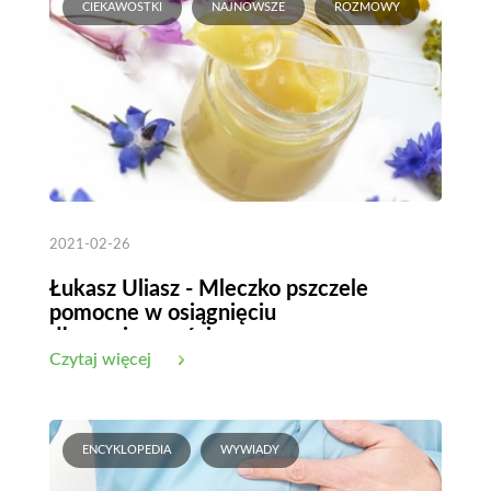
CIEKAWOSTKI
NAJNOWSZE
ROZMOWY
2021-02-26
Łukasz Uliasz - Mleczko pszczele
pomocne w osiągnięciu
długowieczności
Czytaj więcej
ENCYKLOPEDIA
WYWIADY