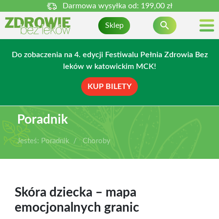
Darmowa wysyłka od:
199,00 zł

Sklep
Do zobaczenia na 4. edycji Festiwalu Pełnia Zdrowia Bez
leków w katowickim MCK!
KUP BILETY
Poradnik
Jesteś:
Poradnik
Choroby
Skóra dziecka – mapa
emocjonalnych granic