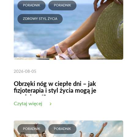
PORADNIK
PORADNIK
ZDROWY STYL ŻYCIA
2026-08-05
Obrzęki nóg w ciepłe dni – jak
fizjoterapia i styl życia mogą je
zmniejszyć?
Czytaj więcej
PORADNIK
PORADNIK