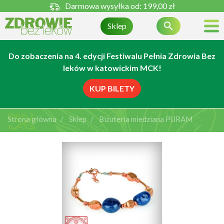
Darmowa wysyłka od:
199,00 zł

Sklep
Do zobaczenia na 4. edycji Festiwalu Pełnia Zdrowia Bez
leków w katowickim MCK!
KUP BILETY
Strona główna
Sklep
Biżuteria miedziana PURAM