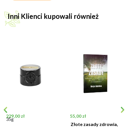
Inni Klienci kupowali również
Cena
Cena
229,00 zł
55,00 zł
35g
Złote zasady zdrowia,