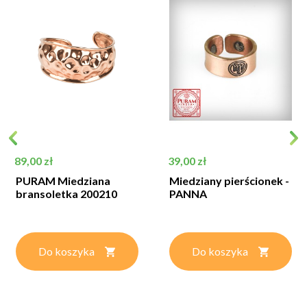
Cena
Cena
89,00 zł
39,00 zł
PURAM Miedziana
Miedziany pierścionek -
bransoletka 200210
PANNA
Do koszyka
Do koszyka