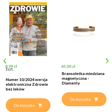
Cena
Cena
8,99 zł
65,00 zł
1szt.
Bransoletka miedziana
magnetyczna -
Numer 10/2024 wersja
Diamenty
elektroniczna Zdrowie
bez leków
Do koszyka
Do koszyka