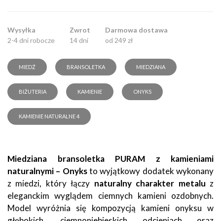
Wysyłka
Zwrot
Darmowa dostawa
2-4 dni robocze
14 dni
od 249 zł
MIEDŹ
BRANSOLETKA
MIEDZIANA
BIŻUTERIA
KAMIENIE
ONYKS
KAMIENIE NATURALNE 4
Miedziana bransoletka PURAM z kamieniami
naturalnymi – Onyks
to wyjątkowy dodatek wykonany
z miedzi, który łączy
naturalny charakter metalu
z
eleganckim wyglądem ciemnych kamieni ozdobnych.
Model wyróżnia się kompozycją kamieni onyksu w
głębokich, ciemnoniebieskich odcieniach oraz