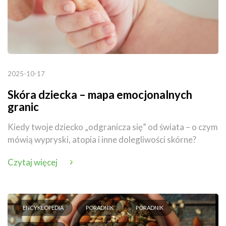
2025-10-17
Skóra dziecka – mapa emocjonalnych
granic
Kiedy twoje dziecko „odgranicza się” od świata – o czym
mówią wypryski, atopia i inne dolegliwości skórne?
Czytaj więcej
ENCYKLOPEDIA
PORADNIK
PORADNIK