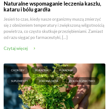
Naturalne wspomaganie leczenia kaszlu,
kataru i bólu gardła
Jesień to czas, kiedy nasze organizmy muszą zmierzyć
się z obniżeniem temperatury i zwiększoną wilgotnością
powietrza, co często skutkuje przeziębieniami. Zamiast
od razu sięgać po farmaceutyki, [...]
Czytaj więcej
CHOROBY
PORADNIK
PORADNIK
SUPLEMENTY
ZDROWA DIETA
ZIOŁOLECZNICTWO