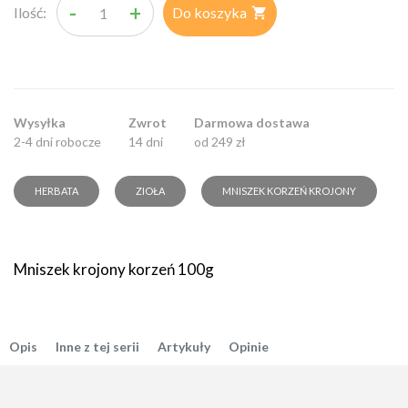
-
+
Ilość:
Do koszyka

Wysyłka
Zwrot
Darmowa dostawa
2-4 dni robocze
14 dni
od 249 zł
HERBATA
ZIOŁA
MNISZEK KORZEŃ KROJONY
Mniszek krojony korzeń 100g
Opis
Inne z tej serii
Artykuły
Opinie