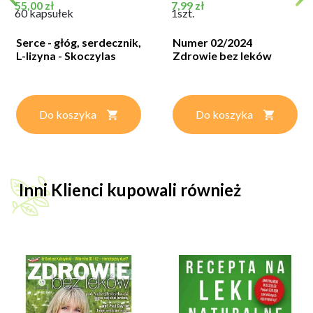
Cena
Cena
55,00 zł
7,99 zł
60 kapsułek
1szt.
Serce - głóg, serdecznik,
Numer 02/2024
L-lizyna - Skoczylas
Zdrowie bez leków
Do koszyka
Do koszyka
Inni Klienci kupowali również