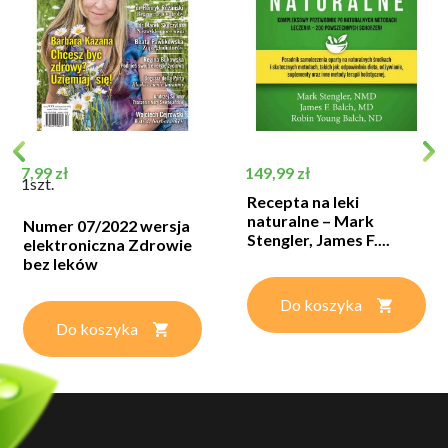
Cena
Cena
7,99 zł
149,99 zł
1szt.
Recepta na leki
naturalne – Mark
Numer 07/2022 wersja
Stengler, James F....
elektroniczna Zdrowie
bez leków
Do koszyka
Do koszyka