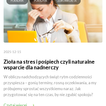
PORADNIK
PORADNIK
ZDROWA DIETA
2025-12-15
Zioła na stres i pośpiech czyli naturalne
wsparcie dla nadnerczy
W obliczu nadchodzących świąt rytm codzienności
przyspiesza – gonią terminy, rosną oczekiwania, a my
próbujemy sprostać wszystkiemu naraz. Jak
przygotować się na ten czas, by nie zgubić spokoju?
Czytaj więcej