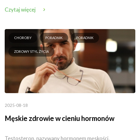
Czytaj więcej
CHOROBY
PORADNIK
PORADNIK
ZDROWY STYL ŻYCIA
2025-08-18
Męskie zdrowie w cieniu hormonów
Testosteron, nazywany hormonem męskości,