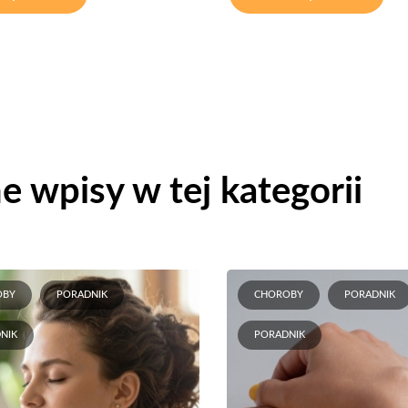
e wpisy w tej kategorii
OBY
PORADNIK
CHOROBY
PORADNIK
NIK
PORADNIK