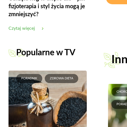
fizjoterapia i styl życia mogą je
zmniejszyć?
Czytaj więcej
Popularne w TV
Inn
PORADNIK
ZDROWA DIETA
CHOR
PORAD