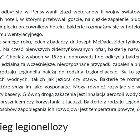
edycyna
Oliwa z oliwek Extra
Zioła P
..
Virgin...
odbył się w Pensylwanii zjazd weteranów II wojny światow
kich hoteli, w którym przebywali goście, na ciężkie zapalenie p
m pięciu pracowników hotelu. Bakterie rozmnażały się w hotelow
ena
Cena
,40 zł
79,00 zł
Cena brutto
Cena 
emu wentylacyjnego.
o samego roku, jeden z badaczy, dr Joseph McDade, zidentyfiko
w. Na cześć pierwszych zidentyfikowanych ofiar, bakterię na
zy”. Chociaż wybuch w 1976 r. doprowadził do odkrycia bakteri
edzialna za wcześniejsze, nierozpoznane przypadki zapalenia pł
 rodzaju Legionella należą do rodziny Legionellaceae. Są to g
ch wodnych, takich jak jeziora czy stawy. Bakterie te roz
 które służą im jako gospodarze. Mogą również rozwijać się 
zy baseny. Główną drogą zakażenia jest inhalacja aerozoli wody 
 prysznicem czy korzystania z jacuzzi. Bakterie z rodzaju Legi
osobów zapobiegania ich rozwojowi jest temperatura powyżej 60
ieg legionellozy