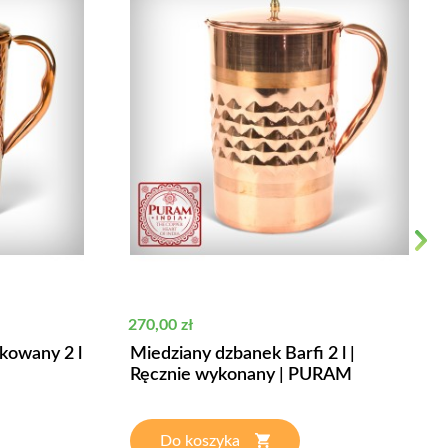
Next
Cena
270,00 zł
kowany 2 l
Miedziany dzbanek Barfi 2 l |
Ręcznie wykonany | PURAM
Do koszyka