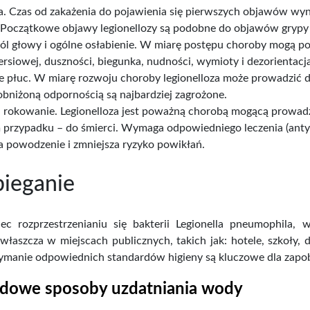
a. Czas od zakażenia do pojawienia się pierwszych objawów wyn
Początkowe objawy legionellozy są podobne do objawów grypy i
ból głowy i ogólne osłabienie. W miarę postępu choroby mogą poja
iersiowej, duszności, biegunka, nudności, wymioty i dezorientacj
e płuc. W miarę rozwoju choroby legionelloza może prowadzić do
obniżoną odpornością są najbardziej zagrożone.
, rokowanie. Legionelloza jest poważną chorobą mogącą prowad
 przypadku – do śmierci. Wymaga odpowiedniego leczenia (antyb
a powodzenie i zmniejsza ryzyko powikłań.
ieganie
ec rozprzestrzenianiu się bakterii Legionella pneumophila, 
łaszcza w miejscach publicznych, takich jak: hotele, szkoły, 
ymanie odpowiednich standardów higieny są kluczowe dla zapobi
adowe sposoby uzdatniania wody