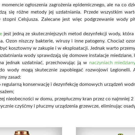
w momencie ogłoszenia zagrożenia epidemicznego, ale na co d
dzą się różne metody jej uzdatniania. Przede wszystkim warto
 stopni Celsjusza. Zalecane jest więc podgrzewanie wody pit
e
jest jedną ze skuteczniejszych metod dezynfekcji wody, która
. Ozon niszczy bakterie, wirusy i inne patogeny. Chociaż ozo
być kosztowny w zakupie i w eksploatacji. Jednak warto przemyś
uzdatniania wody sprawdzają się domowe instalacje miedziane
a jednak uzdatniać, przechowując ją w
naczyniach miedzian
do wody mogą skutecznie zapobiegać rozwojowi Legionelli. Ab
jmy zasad:
 regularną konserwację i dezynfekcję domowych urządzeń wodnyc
sażem;
zej nieobecności w domu, przepłuczmy kran przez co najmniej 
ycznie czyśćmy i płuczmy urządzenia grzewcze, eliminując osady 