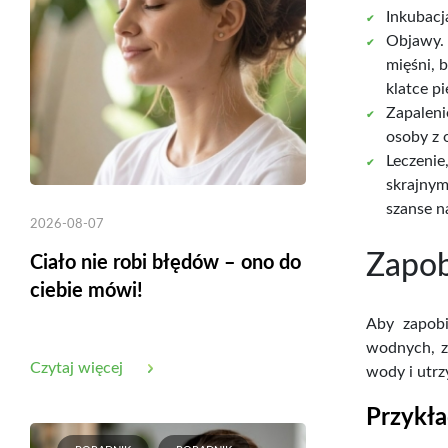
Inkubacj
Objawy. 
mięśni, 
klatce p
Zapaleni
osoby z 
Leczenie
skrajnym
szanse n
2026-08-07
Zapob
Ciało nie robi błędów – ono do
ciebie mówi!
Aby zapobi
wodnych, zw
Czytaj więcej
wody i utrz
Przykł