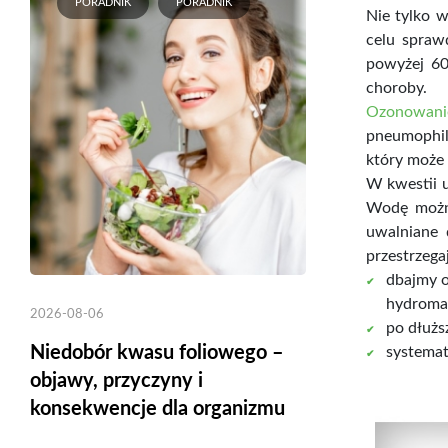
PORADNIK
PORADNIK
Nie tylko 
celu spraw
powyżej 60
choroby.
Ozonowani
pneumophila
który może 
W kwestii 
Wodę możn
uwalniane 
przestrzega
dbajmy o
hydroma
2026-08-06
po dłużs
Niedobór kwasu foliowego –
systemat
objawy, przyczyny i
konsekwencje dla organizmu