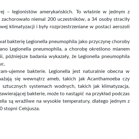
ana Jana Kubiaka
Tradycyjna Medycyna
-...
Chińska...
ej – legionistów amerykańskich. To właśnie w jednym z
łuc zachorowało niemal 200 uczestników, a 34 osoby straciły
ej klimatyzacji i były rozprzestrzeniane w postaci aerozoli
Cena
Cena
49,00 zł
49,40 zł
brutto
Cena brutto
wał bakterię Legionella pneumophila jako przyczynę choroby
zwano Legionella pneumophila, a chorobę określono mianem
i, późniejsze badania wykazały, że Legionella pneumophila
uc.
ram-ujemne bakterie. Legionella jest naturalnie obecna w
mnażają się wewnątrz ameb, takich jak Acanthamoeba czy
w sztucznych systemach wodnych, takich jak klimatyzacja,
zawierającej bakterie, może to nastąpić na przykład podczas
onella są wrażliwe na wysokie temperatury, dlatego jednym z
 stopni Celsjusza.