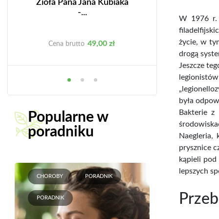
Zioła Pana Jana Kubiaka
Tradycyjna M
-...
Chińska.
W 1976 r. 
filadelfijs
życie, w ty
Cena
C
49,00 zł
49
Cena brutto
Cena brutto
drogą syst
Jeszcze teg
legionistó
„legionello
była odpowi
Bakterie z
Popularne w
środowiska
poradniku
Naegleria,
prysznice c
kąpieli pod
lepszych sp
CHOROBY
PORADNIK
Przeb
PORADNIK