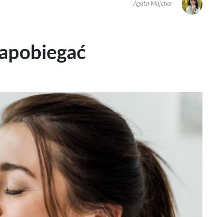
Agata Majcher
 zapobiegać