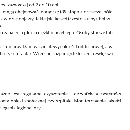
osi zazwyczaj od 2 do 10 dni.
 mogą obejmować: gorączkę (39 stopni), dreszcze, bóle
wić się objawy, takie jak: kaszel (często suchy), ból w
a.
 zapalenia płuc o ciężkim przebiegu. Osoby starsze lub
zić do powikłań, w tym niewydolności oddechowej, a w
iotykoterapia). Wczesne rozpoczęcie leczenia zwiększa
ważne jest regularne czyszczenie i dezynfekcja systemów
domy opieki społecznej czy szpitale. Monitorowanie jakości
egania legionellozy.