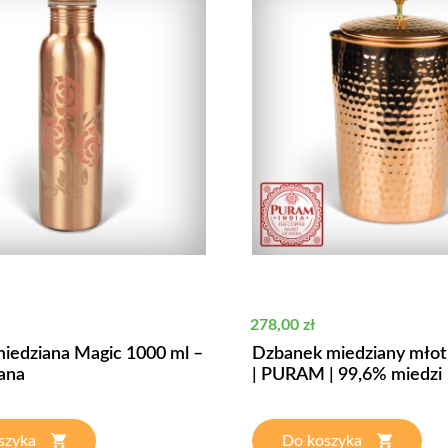
Cena
278,00 zł
miedziana Magic 1000 ml –
Dzbanek miedziany młot
ana
| PURAM | 99,6% miedzi
szyka
Do koszyka