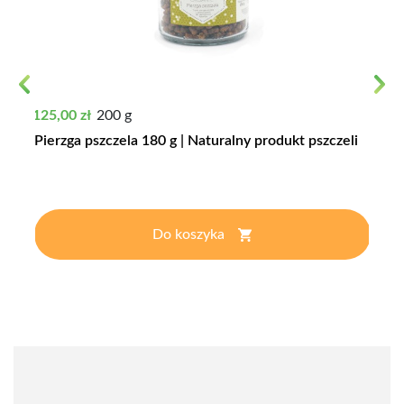
Previous
Next
Cena
125,00 zł
200 g
Pierzga pszczela 180 g | Naturalny produkt pszczeli
Do koszyka