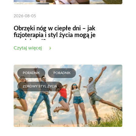
2026-08-05
Obrzęki nóg w ciepłe dni – jak
fizjoterapia i styl życia mogą je
zmniejszyć?
Czytaj więcej
PORADNIK
PORADNIK
ZDROWY STYL ŻYCIA