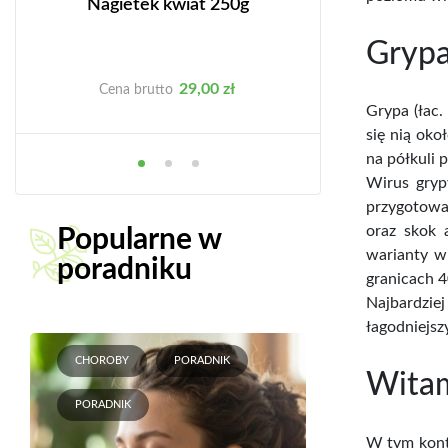
Nagietek kwiat 250g
Kod otyłości -
Fung
Grypa
Cena
C
29,00 zł
69
Cena brutto
Cena brutto
Grypa (łac.
się nią oko
na półkuli 
Wirus gryp
przygotowan
oraz skok 
Popularne w
warianty w
poradniku
granicach 
Najbardzie
łagodniejs
CHOROBY
PORADNIK
Witam
PORADNIK
W tym konte