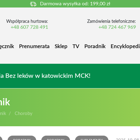
Darmowa wysyłka od:
199,00 zł
Współpraca hurtowa:
Zamówienia telefoniczne:
+48 607 728 491
+48 724 467 969
ęcznik
Prenumerata
Sklep
TV
Poradnik
Encyklopedi
owia Bez leków w katowickim MCK!
nik
nik
Choroby