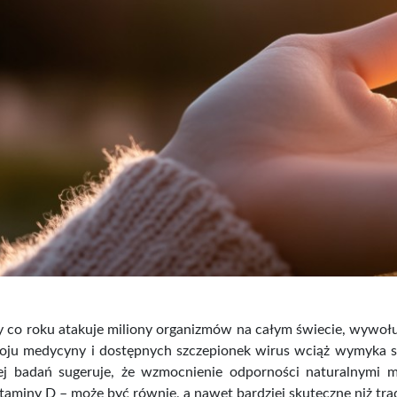
y co roku atakuje miliony organizmów na całym świecie, wywoł
ju medycyny i dostępnych szczepionek wirus wciąż wymyka si
ej badań sugeruje, że wzmocnienie odporności naturalnymi 
aminy D – może być równie, a nawet bardziej skuteczne niż trad