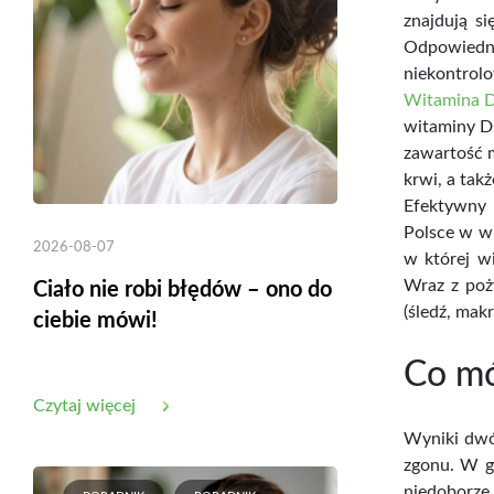
znajdują s
Odpowiedni
niekontrolo
Witamina 
witaminy D 
zawartość m
krwi, a takż
Efektywny 
Polsce w wi
2026-08-07
w której w
Wraz z poży
Ciało nie robi błędów – ono do
(śledź, mak
ciebie mówi!
Co mó
Czytaj więcej
Wyniki dwóc
zgonu. W gr
niedoborze