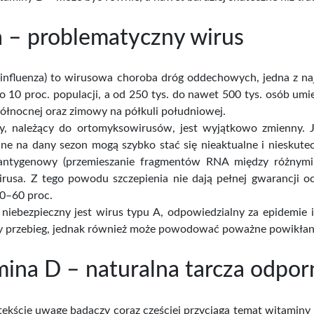
 dr Jason
Kardamon - 70 g
Nagie
 – problematyczny wirus
ena
Cena
,60 zł
33,00 zł
Cena brutto
Cena 
 influenza) to wirusowa choroba dróg oddechowych, jedna z naj
ło 10 proc. populacji, a od 250 tys. do nawet 500 tys. osób u
północnej oraz zimowy na półkuli południowej.
y, należący do ortomyksowirusów, jest wyjątkowo zmienny. J
e na dany sezon mogą szybko stać się nieaktualne i nieskutec
antygenowy (przemieszanie fragmentów RNA między różnymi 
irusa. Z tego powodu szczepienia nie dają pełnej gwarancji 
40–60 proc.
j niebezpieczny jest wirus typu A, odpowiedzialny za epidemie
zy przebieg, jednak również może powodować poważne powikłan
ina D – naturalna tarcza odpor
kście uwagę badaczy coraz częściej przyciąga temat witaminy D,