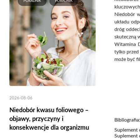
PORADNIK
PORADNIK
kluczowych 
Niedobór w
układu odp
dróg oddec
skuteczną w
Witamina D
tylko przed
może być fi
2026-08-06
Niedobór kwasu foliowego –
objawy, przyczyny i
Bibliografi
konsekwencje dla organizmu
Suplement d
Suplement d