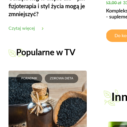
Cena pod
C
33
63,00 zł
fizjoterapia i styl życia mogą je
Kompleks 
zmniejszyć?
- suplemen
Czytaj więcej
Do ko
Popularne w TV
PORADNIK
ZDROWA DIETA
Inn