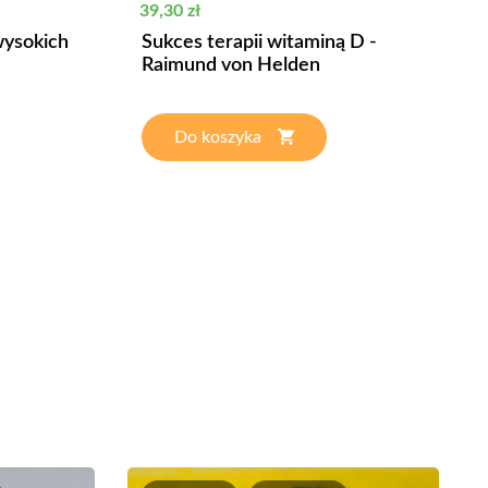
Cena
39,30 zł
wysokich
Sukces terapii witaminą D -
Raimund von Helden
Do koszyka