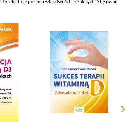
. Produkt nie posiada właściwości leczniczych. Stosować
Next