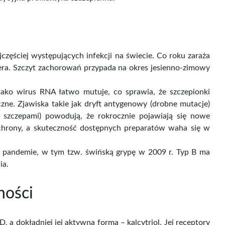
tek kwiat 250g
Kod otyłości - dr Jason
Fung
Cena
Cena
29,00 zł
69,60 zł
brutto
Cena brutto
częściej występujących infekcji na świecie. Co roku zaraża
miera. Szczyt zachorowań przypada na okres jesienno-zimowy
ako wirus RNA łatwo mutuje, co sprawia, że szczepionki
zne. Zjawiska takie jak dryft antygenowy (drobne mutacje)
szczepami) powodują, że rokrocznie pojawiają się nowe
ochrony, a skuteczność dostępnych preparatów waha się w
 i pandemie, w tym tzw. świńską grypę w 2009 r. Typ B ma
ia.
ności
 a dokładniej jej aktywna forma – kalcytriol. Jej receptory