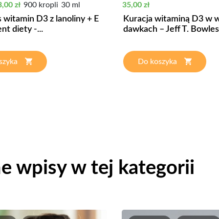
stawowa
ena
Cena
,00 zł
900 kropli
30 ml
35,00 zł
witamin D3 z lanoliny + E
Kuracja witaminą D3 w 
t diety -...
dawkach – Jeff T. Bowles
szyka
Do koszyka
e wpisy w tej kategorii