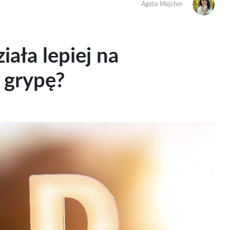
Agata Majcher
ała lepiej na
 grypę?