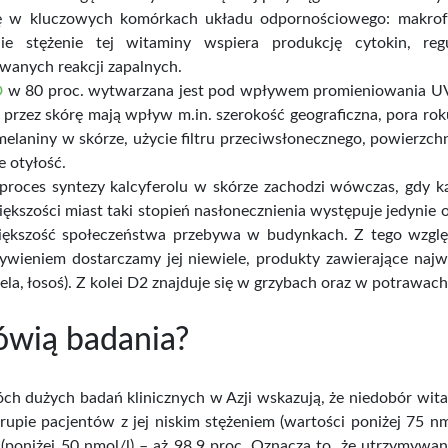
ię w kluczowych komórkach układu odpornościowego: makrofa
e stężenie tej witaminy wspiera produkcję cytokin, reg
wanych reakcji zapalnych.
D
w 80 proc. wytwarzana jest pod wpływem promieniowania UV
przez skórę mają wpływ m.in. szerokość geograficzna, pora roku
elaniny w skórze, użycie filtru przeciwsłonecznego, powierzchni
e otyłość.
proces syntezy kalcyferolu w skórze zachodzi wówczas, gdy ką
ększości miast taki stopień nasłonecznienia występuje jedynie o
iększość społeczeństwa przebywa w budynkach. Z tego wzglę
wieniem dostarczamy jej niewiele, produkty zawierające najwię
rela, łosoś). Z kolei D2 znajduje się w grzybach oraz w potrawach
wią badania?
h dużych badań klinicznych w Azji wskazują, że niedobór witam
upie pacjentów z jej niskim stężeniem (wartości poniżej 75 nmo
 (poniżej 50 nmol/l) – aż 98,9 proc. Oznacza to, że utrzymyw