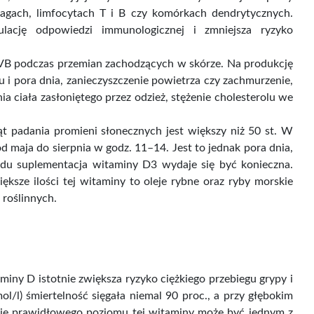
gach, limfocytach T i B czy komórkach dendrytycznych.
ulację odpowiedzi immunologicznej i zmniejsza ryzyko
B podczas przemian zachodzących w skórze. Na produkcję
 i pora dnia, zanieczyszczenie powietrza czy zachmurzenie,
a ciała zasłoniętego przez odzież, stężenie cholesterolu we
t padania promieni słonecznych jest większy niż 50 st. W
d maja do sierpnia w godz. 11–14. Jest to jednak pora dnia,
du suplementacja witaminy D3 wydaje się być konieczna.
ksze ilości tej witaminy to oleje rybne oraz ryby morskie
 roślinnych.
iny D istotnie zwiększa ryzyko ciężkiego przebiegu grypy i
l/l) śmiertelność sięgała niemal 90 proc., a przy głębokim
anie prawidłowego poziomu tej witaminy może być jednym z