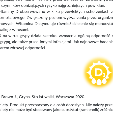
czynników obniżających ryzyko najgroźniejszych powikłań.
itaminy D obserwowano w kilku przewlekłych schorzeniach z
ornościowego. Zwiększony poziom wytwarzania przez organizm w
howych. Witamina D stymuluje również dzielenie się monocyt
alkę z wirusami.
 na wirus grypy działa szeroko: wzmacnia ogólną odporność o
 grypą, ale także przed innymi infekcjami. Jak najnowsze bada
larem zdrowej odporności.
a: Brown J., Grypa. Sto lat walki, Warszawa 2020.
iety. Produkt przeznaczony dla osób dorosłych. Nie należy przek
iety nie może być stosowany jako substytut (zamiennik) zróżni