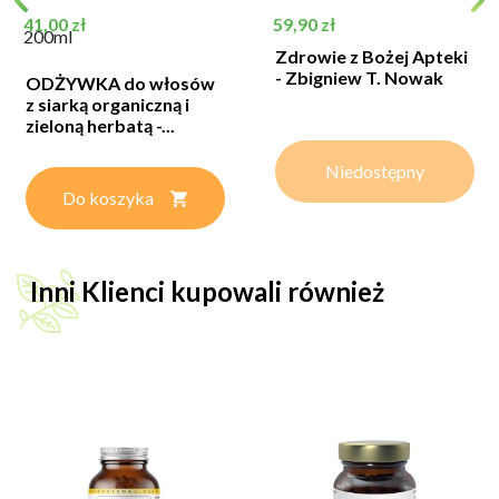
Cena
Cena
41,00 zł
59,90 zł
200ml
Zdrowie z Bożej Apteki
- Zbigniew T. Nowak
ODŻYWKA do włosów
z siarką organiczną i
zieloną herbatą -...
Niedostępny
Do koszyka
Inni Klienci kupowali również