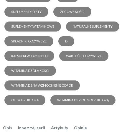
SUPLEMENTY DIETY
ZDROWE KOŚCI
SUPLEMENTY WITAMINOWE
NATURALNE SUPLEMENTY
SKŁADNIKI ODŻYWCZE
D
KAPSUŁKI WITAMINY D3
WARTOŚCI ODŻYWCZE
WITAMINA D3 DLA KOŚCI
WITAMINA D3 NA WZMOCNIENIE ODPOR
OLIGOFRUKTOZA
WITAMINA D3 Z OLIGOFRUKTOZĄ
Opis
Inne z tej serii
Artykuły
Opinie