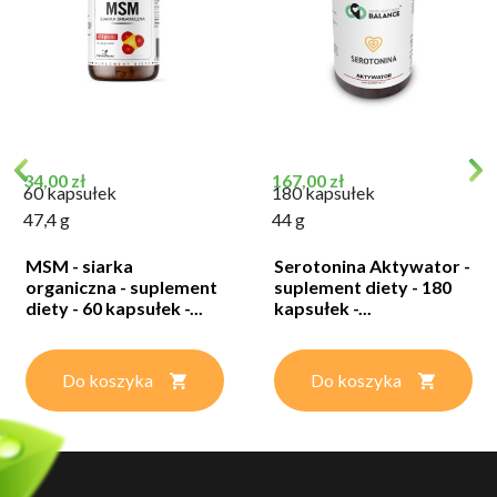
Cena
Cena
34,00 zł
167,00 zł
60 kapsułek
180 kapsułek
47,4 g
44 g
MSM - siarka
Serotonina Aktywator -
organiczna - suplement
suplement diety - 180
diety - 60 kapsułek -...
kapsułek -...
Do koszyka
Do koszyka