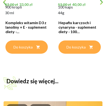
Cena podstawowa
Cena
Cena podstawowa
Cena
33,00 zł
40,00 zł
63,00 zł
53,00 zł
900 kropli
100 kaps
30 ml
44g
Kompleks witamin D3 z
Hepafix karczoch i
lanoliny + E - suplement
cynaryna - suplement
diety -...
diety - 100...
Do koszyka
Do koszyka
Dowiedz się więcej...