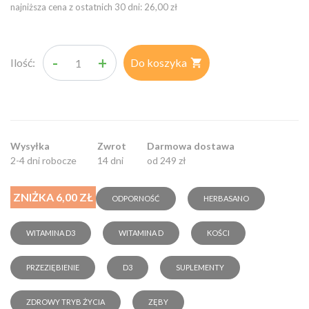
najniższa cena z ostatnich 30 dni: 26,00 zł
-
+
Ilość:
Do koszyka

Wysyłka
Zwrot
Darmowa dostawa
2-4 dni robocze
14 dni
od 249 zł
ZNIŻKA 6,00 ZŁ
ODPORNOŚĆ
HERBASANO
WITAMINA D3
WITAMINA D
KOŚCI
PRZEZIĘBIENIE
D3
SUPLEMENTY
ZDROWY TRYB ŻYCIA
ZĘBY